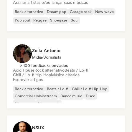
Assinar artistas e/ou lançar suas músicas
Rock alternativo
Dream pop
Garage rock
New wave
Pop soul
Reggae
Shoegaze
Soul
Zoila Antonio
Mídia/Jornalista
> 100 feedbacks enviados
Acid House
Rock alternativo
Beats / Lo-fi
Chill / Lo-fi Hip-Hop
Música clássica
Escrever artigos
Rock alternativo
Beats / Lo-fi
Chill / Lo-fi Hip-Hop
Comercial / Mainstream
Dance music
Disco
Dream pop
House music
N3UX