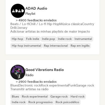
ADAD Audio
Playlist
> 4900 feedbacks enviados
Beats / Lo-fi
Chill / Lo-fi Hip-Hop
Música clássica
Country
Drill/Jersey
Adicionar artistas às minhas playlists de maior impacto
Hip-hop
Folk indie
Indie pop
Indie rock
Instrumental
Hip-hop instrumental
Rap internacional
Rap em inglês
Good Vibrations Radio
Rádio
> 2900 feedbacks enviados
Blues
Electronic rock
Rock experimental
Funk
Garage rock
Transmitir artistas na rádio
Blues
Rock experimental
Garage rock
Hard rock
Indie rock
Rock progressivo
Rock psicodélico