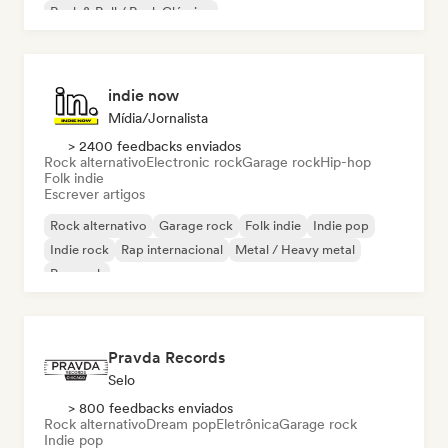
Rock & Roll / Rock Clássico
indie now
Mídia/Jornalista
> 2400 feedbacks enviados
Rock alternativo
Electronic rock
Garage rock
Hip-hop
Folk indie
Escrever artigos
Rock alternativo
Garage rock
Folk indie
Indie pop
Indie rock
Rap internacional
Metal / Heavy metal
Pop rock
Pravda Records
Selo
> 800 feedbacks enviados
Rock alternativo
Dream pop
Eletrônica
Garage rock
Indie pop