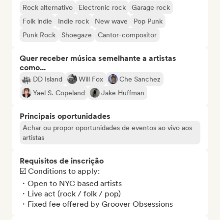
Rock alternativo
Electronic rock
Garage rock
Folk indie
Indie rock
New wave
Pop Punk
Punk Rock
Shoegaze
Cantor-compositor
Quer receber música semelhante a artistas
como...
DD Island
Will Fox
Che Sanchez
Yael S. Copeland
Jake Huffman
Principais oportunidades
Achar ou propor oportunidades de eventos ao vivo aos
artistas
Requisitos de inscrição
☑️ Conditions to apply:

・Open to NYC based artists

・Live act (rock / folk / pop) 

・Fixed fee offered by Groover Obsessions