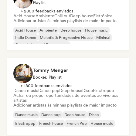
Playlist
> 2800 feedbacks enviados
Acid House
Ambiente
Chill out
Deep house
Eletrônica
Adicionar artistas às minhas playlists de maior impacto
Acid House
Ambiente
Deep house
House music
Indie Dance
Melodic & Progressive House
Minimal
Organic House / Downtempo
Tommy Menger
Booker, Playlist
> 1800 feedbacks enviados
Dance music
Dance pop
Deep house
Disco
Electropop
Achar ou propor oportunidades de eventos ao vivo aos
artistas
Adicionar artistas às minhas playlists de maior impacto
Dance music
Dance pop
Deep house
Disco
Electropop
French house
French Pop
House music