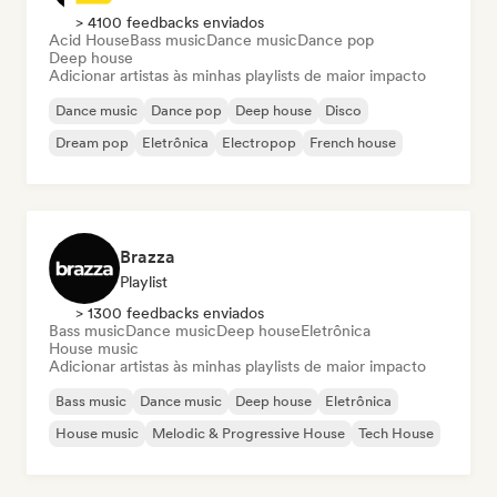
> 4100 feedbacks enviados
Acid House
Bass music
Dance music
Dance pop
Deep house
Adicionar artistas às minhas playlists de maior impacto
Dance music
Dance pop
Deep house
Disco
Dream pop
Eletrônica
Electropop
French house
Brazza
Playlist
> 1300 feedbacks enviados
Bass music
Dance music
Deep house
Eletrônica
House music
Adicionar artistas às minhas playlists de maior impacto
Bass music
Dance music
Deep house
Eletrônica
House music
Melodic & Progressive House
Tech House