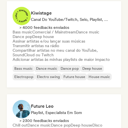
Kiwistage
Canal Do YouTube/Twitch, Selo, Playlist, Rádio
> 4000 feedbacks enviados
Bass music
Comercial / Mainstream
Dance music
Dance pop
Deep house
Assinar artistas e/ou lançar suas músicas
Transmitir artistas na rádio
Compartilhar artistas no meu canal do YouTube,
SoundCloud ou Twitch
Adicionar artistas às minhas playlists de maior impacto
Bass music
Dance music
Dance pop
Deep house
Electropop
Electro swing
Future house
House music
Future Leo
Playlist, Especialista Em Som
> 2300 feedbacks enviados
Chill out
Dance music
Dance pop
Deep house
Disco