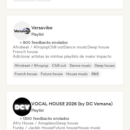
Versavibe
Playlist
> 800 feedbacks enviados
Afrobeat / Afropop
Chill out
Dance music
Deep house
French house
Adicionar artistas às minhas playlists de maior impacto
Afrobeat / Afropop
Chill out
Dance music
Deep house
French house
Future house
House music
R&B
VOCAL HOUSE 2026 (by DC Vemana)
Playlist
> 1300 feedbacks enviados
Afro House / Amapiano
Deep house
Funky / Jackin House
Future house
House music