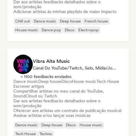
Dar aos artistas feedbacks detalhados sobre o
som/produção
Adicionar artistas às minhas playlists de maior impacto
Chill out
Dance music
Deep house
French house
House music
Dance pop
Disco
Electropop
Vibra Alta Music
Canal Do YouTube/Twitch, Selo, Mídia/Jornalista, Editora, Especialista Em Som
> 1100 feedbacks enviados
Dance music
Deep house
Disco
House music
Tech House
Escrever artigos
Compartilhar artistas no meu canal do YouTube,
SoundCloud ou Twitch
Dar aos artistas feedbacks detalhados sobre o
som/produção
Oferecer aos artistas um contrato de publicação musical
Assinar artistas e/ou lançar suas músicas
Dance music
Deep house
Disco
House music
Tech House
Techno