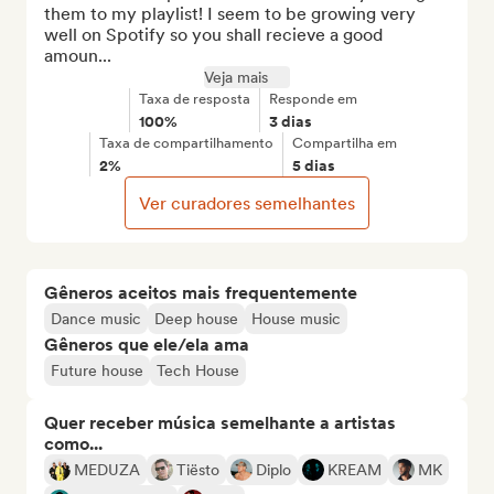
them to my playlist! I seem to be growing very 
well on Spotify so you shall recieve a good 
amoun...
Veja mais
Taxa de resposta
Responde em
100%
3 dias
Taxa de compartilhamento
Compartilha em
2%
5 dias
Ver curadores semelhantes
Gêneros aceitos mais frequentemente
Dance music
Deep house
House music
Gêneros que ele/ela ama
Future house
Tech House
Quer receber música semelhante a artistas
como...
MEDUZA
Tiësto
Diplo
KREAM
MK