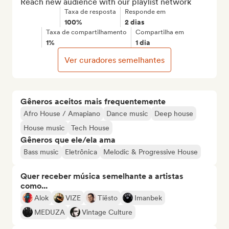
Reach new audience with our playlist network
Taxa de resposta
Responde em
100%
2 dias
Taxa de compartilhamento
Compartilha em
1%
1 dia
Ver curadores semelhantes
Gêneros aceitos mais frequentemente
Afro House / Amapiano
Dance music
Deep house
House music
Tech House
Gêneros que ele/ela ama
Bass music
Eletrônica
Melodic & Progressive House
Quer receber música semelhante a artistas
como...
Alok
VIZE
Tiësto
Imanbek
MEDUZA
Vintage Culture