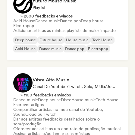
Future House Music
Playlist
> 2800 feedbacks enviados
Acid House
Dance music
Dance pop
Deep house
Electropop
Adicionar artistas às minhas playlists de maior impacto
Deep house
Future house
House music
Tech House
Acid House
Dance music
Dance pop
Electropop
Vibra Alta Music
Canal Do YouTube/Twitch, Selo, Mídia/Jornalista, Editora, Especialista Em Som
> 1100 feedbacks enviados
Dance music
Deep house
Disco
House music
Tech House
Escrever artigos
Compartilhar artistas no meu canal do YouTube,
SoundCloud ou Twitch
Dar aos artistas feedbacks detalhados sobre o
som/produção
Oferecer aos artistas um contrato de publicação musical
Assinar artistas e/ou lançar suas músicas