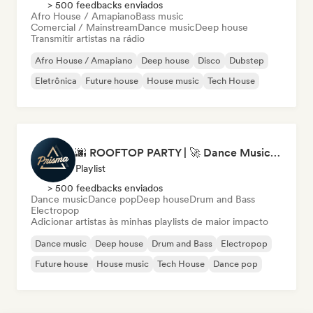
> 500 feedbacks enviados
Afro House / Amapiano
Bass music
Comercial / Mainstream
Dance music
Deep house
Transmitir artistas na rádio
Afro House / Amapiano
Deep house
Disco
Dubstep
Eletrônica
Future house
House music
Tech House
🌆 ROOFTOP PARTY | 🚀 Dance Music Mix 2026 by Prisma Records
Playlist
> 500 feedbacks enviados
Dance music
Dance pop
Deep house
Drum and Bass
Electropop
Adicionar artistas às minhas playlists de maior impacto
Dance music
Deep house
Drum and Bass
Electropop
Future house
House music
Tech House
Dance pop