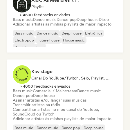
Alok: As Melhores 🇧🇷
Playlist
> 4600 feedbacks enviados
Bass music
Dance music
Dance pop
Deep house
Disco
Adicionar artistas às minhas playlists de maior impacto
Bass music
Dance music
Deep house
Eletrônica
Electropop
Future house
House music
Pop internacional
Kiwistage
Canal Do YouTube/Twitch, Selo, Playlist, Rádio
> 4000 feedbacks enviados
Bass music
Comercial / Mainstream
Dance music
Dance pop
Deep house
Assinar artistas e/ou lançar suas músicas
Transmitir artistas na rádio
Compartilhar artistas no meu canal do YouTube,
SoundCloud ou Twitch
Adicionar artistas às minhas playlists de maior impacto
Bass music
Dance music
Dance pop
Deep house