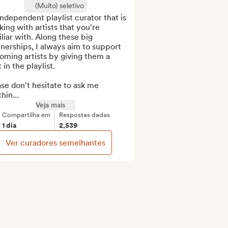
(Muito) seletivo
ndependent playlist curator that is 
ing with artists that you're 
liar with. Along these big 
nerships, I always aim to support 
ming artists by giving them a 
 in the playlist.

se don't hesitate to ask me 
hin...
Veja mais
Compartilha em
Respostas dadas
1 dia
2,539
Ver curadores semelhantes