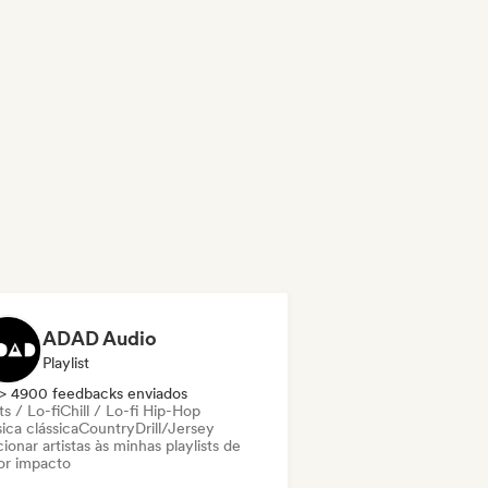
ADAD Audio
Playlist
> 4900 feedbacks enviados
s / Lo-fi
Chill / Lo-fi Hip-Hop
ica clássica
Country
Drill/Jersey
ionar artistas às minhas playlists de
or impacto