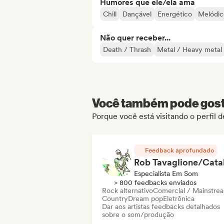
Humores que ele/ela ama
Chill
Dançável
Energético
Melódic
Não quer receber...
Death / Thrash
Metal / Heavy metal
Você também pode gosta
Porque você está visitando o perfil
Feedback aprofundado
Especialista Em Som
> 800 feedbacks enviados
Rock alternativo
Comercial / Mainstre
Country
Dream pop
Eletrônica
Dar aos artistas feedbacks detalhados
sobre o som/produção