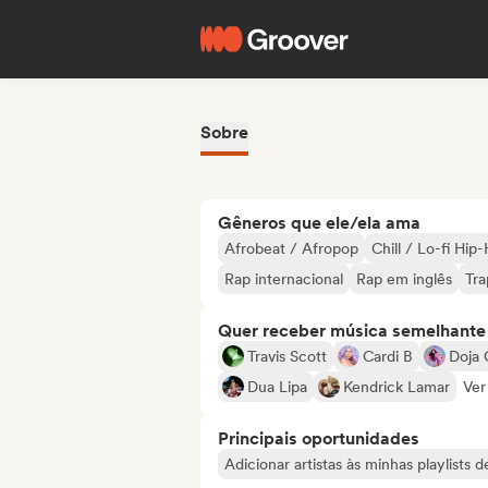
Sobre
Gêneros que ele/ela ama
Afrobeat / Afropop
Chill / Lo-fi Hip
Rap internacional
Rap em inglês
Tra
Quer receber música semelhante a
Travis Scott
Cardi B
Doja 
Dua Lipa
Kendrick Lamar
Ver
Principais oportunidades
Adicionar artistas às minhas playlists 