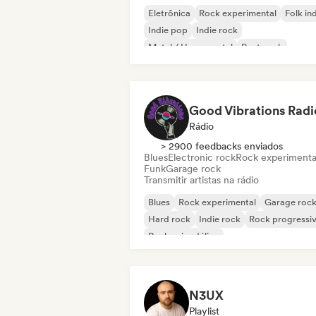
Eletrônica
Rock experimental
Folk in
Indie pop
Indie rock
Metal / Heavy metal
Post punk
Rock & Roll / Rock Clássico
Good Vibrations Radi
Rádio
> 2900 feedbacks enviados
Blues
Electronic rock
Rock experimenta
Funk
Garage rock
Transmitir artistas na rádio
Blues
Rock experimental
Garage roc
Hard rock
Indie rock
Rock progressi
Rock psicodélico
Rock & Roll / Rock Clássico
N3UX
Playlist