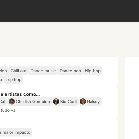
-Hop
Chill out
Dance music
Dance pop
Hip-hop
p
Trip hop
 artistas como...
Cat
Childish Gambino
Kid Cudi
Halsey
 tudo +3
de maior impacto