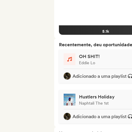
5.1k
Recentemente, deu oportunidades
OH SHIT!
Eddie Lo
Adicionado a uma playlist
Hustlers Holiday
Naphtali The 1st
Adicionado a uma playlist