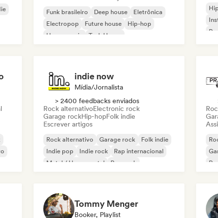
Hi
die
Funk brasileiro
Deep house
Eletrônica
Ins
Electropop
Future house
Hip-hop
Rap
House music
Tech House
o
indie now
Mídia/Jornalista
> 2400 feedbacks enviados
l
Rock alternativo
Electronic rock
Roc
Garage rock
Hip-hop
Folk indie
Gar
Escrever artigos
Assi
k
Rock alternativo
Garage rock
Folk indie
Roc
vo
Indie pop
Indie rock
Rap internacional
Ga
Metal / Heavy metal
Pop rock
Re
Tommy Menger
Booker, Playlist