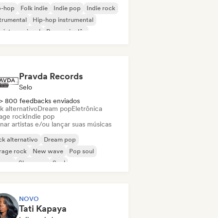
p-hop
Folk indie
Indie pop
Indie rock
trumental
Hip-hop instrumental
 internacional
Rap em inglês
Pravda Records
Selo
> 800 feedbacks enviados
k alternativo
Dream pop
Eletrônica
age rock
Indie pop
nar artistas e/ou lançar suas músicas
k alternativo
Dream pop
rage rock
New wave
Pop soul
ggae
Shoegaze
Soul
NOVO
Tati Kapaya