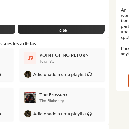
An i
work
fami
part
2.9k
upco
spot
 a estes artistas
Plea
anyt
POINT OF NO RETURN
Terai SC
Adicionado a uma playlist
The Pressure
Tim Blakeney
Adicionado a uma playlist