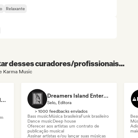
o
Relaxante
r desses curadores/profissionais...
 de Karma Music
Dreamers Island Entertainment
Rob Tavaglione/Catalyst Recording
Selo, Editora
> 1000 feedbacks enviados
Bass music
Música brasileira
Funk brasileiro
Beat
am
Dance music
Deep house
Mús
Oferecer aos artistas um contrato de
Adic
publicação musical
mai
Assinar artistas e/ou lançar suas músicas