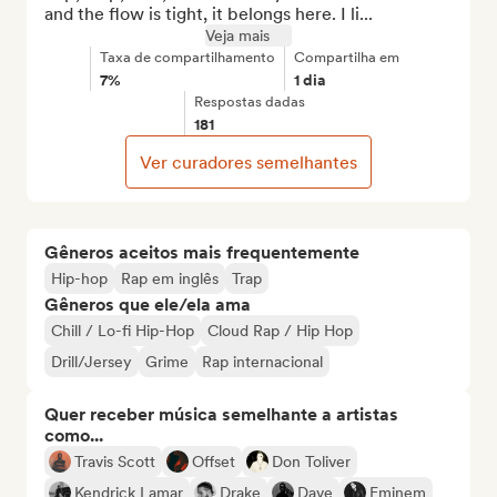
and the flow is tight, it belongs here. I li...
Veja mais
Taxa de compartilhamento
Compartilha em
7%
1 dia
Respostas dadas
181
Ver curadores semelhantes
Gêneros aceitos mais frequentemente
Hip-hop
Rap em inglês
Trap
Gêneros que ele/ela ama
Chill / Lo-fi Hip-Hop
Cloud Rap / Hip Hop
Drill/Jersey
Grime
Rap internacional
Quer receber música semelhante a artistas
como...
Travis Scott
Offset
Don Toliver
Kendrick Lamar
Drake
Dave
Eminem