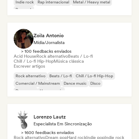
Indie rock
Rap internacional
Metal / Heavy metal
Pop rock
Zoila Antonio
Mídia/Jornalista
> 100 feedbacks enviados
Acid House
Rock alternativo
Beats / Lo-fi
Chill / Lo-fi Hip-Hop
Música clássica
Escrever artigos
Rock alternativo
Beats / Lo-fi
Chill / Lo-fi Hip-Hop
Comercial / Mainstream
Dance music
Disco
Dream pop
House music
Lorenzo Lautz
Especialista Em Sincronização
> 1600 feedbacks enviados
Rock alternativo
Dream pop
Hard rock
Indie pop
Indie rock