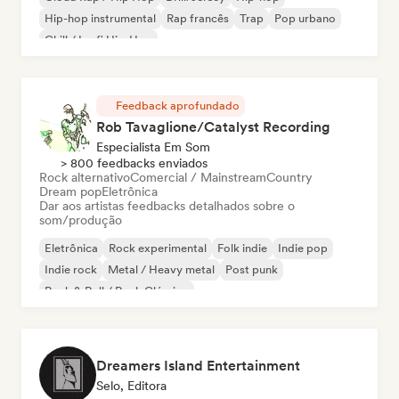
Hip-hop instrumental
Rap francês
Trap
Pop urbano
Chill / Lo-fi Hip-Hop
Feedback aprofundado
Rob Tavaglione/Catalyst Recording
Especialista Em Som
> 800 feedbacks enviados
Rock alternativo
Comercial / Mainstream
Country
Dream pop
Eletrônica
Dar aos artistas feedbacks detalhados sobre o
som/produção
Eletrônica
Rock experimental
Folk indie
Indie pop
Indie rock
Metal / Heavy metal
Post punk
Rock & Roll / Rock Clássico
Dreamers Island Entertainment
Selo, Editora