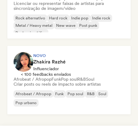
Licenciar ou representar faixas de artistas para
sincronização de imagem/vídeo
Rock alternativo
Hard rock
Indie pop
Indie rock
Metal / Heavy metal
New wave
Post punk
Rock psicodélico
NOVO
Zhakira Razhé
Influenciador
< 100 feedbacks enviados
Afrobeat / Afropop
Funk
Pop soul
R&B
Soul
Criar posts ou reels de impacto sobre artistas
Afrobeat / Afropop
Funk
Pop soul
R&B
Soul
Pop urbano