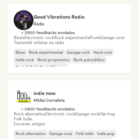
Good Vibrations Radio
Rádio
> 2900 feedbacks enviados
Blues
Electronic rock
Rock experimental
Funk
Garage rock
Transmitir artistas na rádio
Blues
Rock experimental
Garage rock
Hard rock
Indie rock
Rock progressivo
Rock psicodélico
Rock & Roll / Rock Clássico
indie now
Mídia/Jornalista
> 2400 feedbacks enviados
Rock alternativo
Electronic rock
Garage rock
Hip-hop
Folk indie
Escrever artigos
Rock alternativo
Garage rock
Folk indie
Indie pop