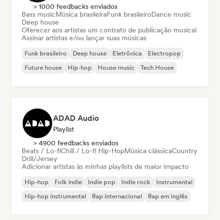
> 1000 feedbacks enviados
Bass music
Música brasileira
Funk brasileiro
Dance music
Deep house
Oferecer aos artistas um contrato de publicação musical
Assinar artistas e/ou lançar suas músicas
Funk brasileiro
Deep house
Eletrônica
Electropop
Future house
Hip-hop
House music
Tech House
ADAD Audio
Playlist
> 4900 feedbacks enviados
Beats / Lo-fi
Chill / Lo-fi Hip-Hop
Música clássica
Country
Drill/Jersey
Adicionar artistas às minhas playlists de maior impacto
Hip-hop
Folk indie
Indie pop
Indie rock
Instrumental
Hip-hop instrumental
Rap internacional
Rap em inglês