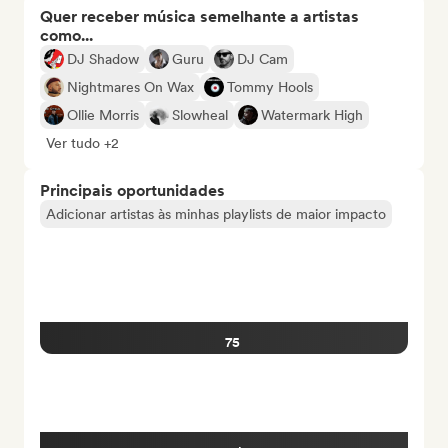
Quer receber música semelhante a artistas
como...
DJ Shadow
Guru
DJ Cam
Nightmares On Wax
Tommy Hools
Ollie Morris
Slowheal
Watermark High
Ver tudo +2
Principais oportunidades
Adicionar artistas às minhas playlists de maior impacto
75