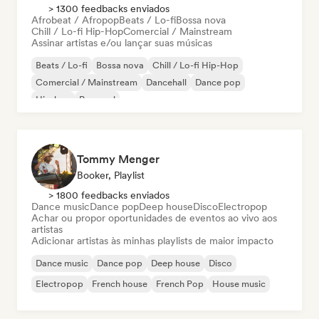
> 1300 feedbacks enviados
Afrobeat / Afropop
Beats / Lo-fi
Bossa nova
Chill / Lo-fi Hip-Hop
Comercial / Mainstream
Assinar artistas e/ou lançar suas músicas
Beats / Lo-fi
Bossa nova
Chill / Lo-fi Hip-Hop
Comercial / Mainstream
Dancehall
Dance pop
Hip-hop
Pop soul
Tommy Menger
Booker, Playlist
> 1800 feedbacks enviados
Dance music
Dance pop
Deep house
Disco
Electropop
Achar ou propor oportunidades de eventos ao vivo aos
artistas
Adicionar artistas às minhas playlists de maior impacto
Dance music
Dance pop
Deep house
Disco
Electropop
French house
French Pop
House music