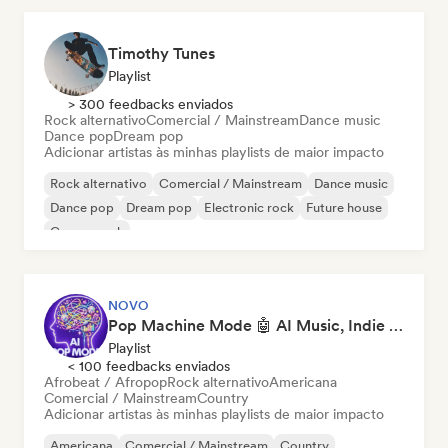
Timothy Tunes
Playlist
> 300 feedbacks enviados
Rock alternativo
Comercial / Mainstream
Dance music
Dance pop
Dream pop
Adicionar artistas às minhas playlists de maior impacto
Rock alternativo
Comercial / Mainstream
Dance music
Dance pop
Dream pop
Electronic rock
Future house
Garage rock
NOVO
Pop Machine Mode 🤖 AI Music, Indie Pop & Dream Pop
Playlist
< 100 feedbacks enviados
Afrobeat / Afropop
Rock alternativo
Americana
Comercial / Mainstream
Country
Adicionar artistas às minhas playlists de maior impacto
Americana
Comercial / Mainstream
Country