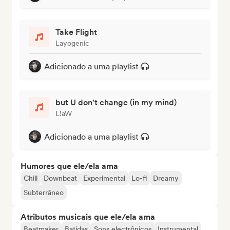
Take Flight
Layogenic
Adicionado a uma playlist
but U don't change (in my mind)
L!aW
Adicionado a uma playlist
Humores que ele/ela ama
Chill
Downbeat
Experimental
Lo-fi
Dreamy
Subterrâneo
Atributos musicais que ele/ela ama
Beatmaker
Batidas
Sons electrônicos
Instrumental