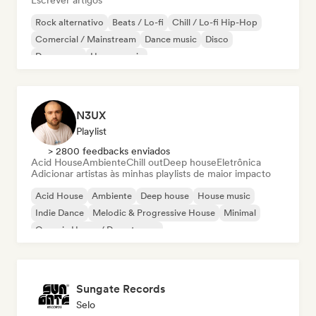
Escrever artigos
Rock alternativo
Beats / Lo-fi
Chill / Lo-fi Hip-Hop
Comercial / Mainstream
Dance music
Disco
Dream pop
House music
N3UX
Playlist
> 2800 feedbacks enviados
Acid House
Ambiente
Chill out
Deep house
Eletrônica
Adicionar artistas às minhas playlists de maior impacto
Acid House
Ambiente
Deep house
House music
Indie Dance
Melodic & Progressive House
Minimal
Organic House / Downtempo
Sungate Records
Selo