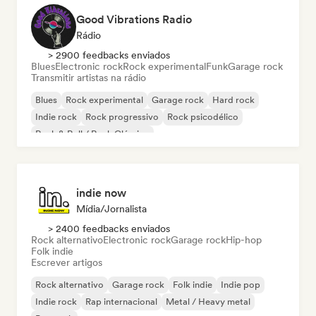
Good Vibrations Radio
Rádio
> 2900 feedbacks enviados
Blues
Electronic rock
Rock experimental
Funk
Garage rock
Transmitir artistas na rádio
Blues
Rock experimental
Garage rock
Hard rock
Indie rock
Rock progressivo
Rock psicodélico
Rock & Roll / Rock Clássico
indie now
Mídia/Jornalista
> 2400 feedbacks enviados
Rock alternativo
Electronic rock
Garage rock
Hip-hop
Folk indie
Escrever artigos
Rock alternativo
Garage rock
Folk indie
Indie pop
Indie rock
Rap internacional
Metal / Heavy metal