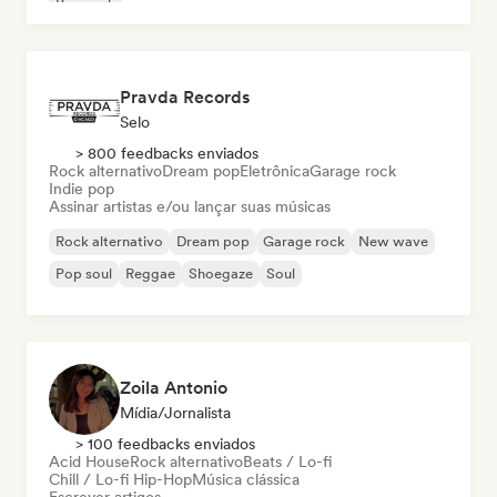
Pop rock
Pravda Records
Selo
> 800 feedbacks enviados
Rock alternativo
Dream pop
Eletrônica
Garage rock
Indie pop
Assinar artistas e/ou lançar suas músicas
Rock alternativo
Dream pop
Garage rock
New wave
Pop soul
Reggae
Shoegaze
Soul
Zoila Antonio
Mídia/Jornalista
> 100 feedbacks enviados
Acid House
Rock alternativo
Beats / Lo-fi
Chill / Lo-fi Hip-Hop
Música clássica