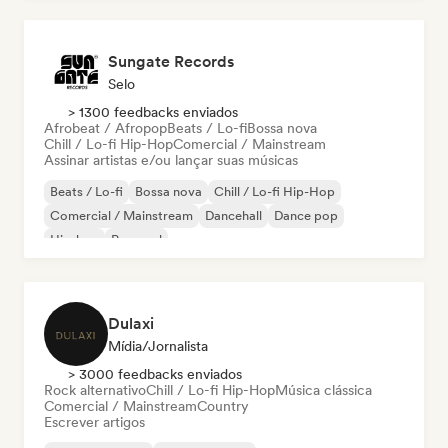
Sungate Records
Selo
> 1300 feedbacks enviados
Afrobeat / Afropop
Beats / Lo-fi
Bossa nova
Chill / Lo-fi Hip-Hop
Comercial / Mainstream
Assinar artistas e/ou lançar suas músicas
Beats / Lo-fi
Bossa nova
Chill / Lo-fi Hip-Hop
Comercial / Mainstream
Dancehall
Dance pop
Hip-hop
Pop soul
Dulaxi
Mídia/Jornalista
> 3000 feedbacks enviados
Rock alternativo
Chill / Lo-fi Hip-Hop
Música clássica
Comercial / Mainstream
Country
Escrever artigos