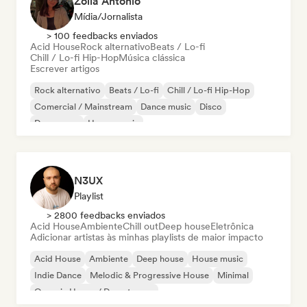
Zoila Antonio
Mídia/Jornalista
> 100 feedbacks enviados
Acid House
Rock alternativo
Beats / Lo-fi
Chill / Lo-fi Hip-Hop
Música clássica
Escrever artigos
Rock alternativo
Beats / Lo-fi
Chill / Lo-fi Hip-Hop
Comercial / Mainstream
Dance music
Disco
Dream pop
House music
N3UX
Playlist
> 2800 feedbacks enviados
Acid House
Ambiente
Chill out
Deep house
Eletrônica
Adicionar artistas às minhas playlists de maior impacto
Acid House
Ambiente
Deep house
House music
Indie Dance
Melodic & Progressive House
Minimal
Organic House / Downtempo