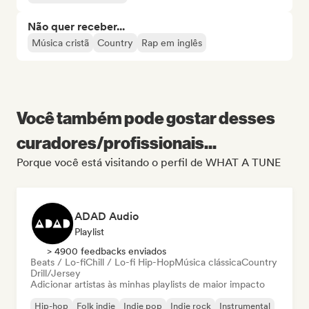
Não quer receber...
Música cristã
Country
Rap em inglês
Você também pode gostar desses
curadores/profissionais...
Porque você está visitando o perfil de WHAT A TUNE
ADAD Audio
Playlist
> 4900 feedbacks enviados
Beats / Lo-fi
Chill / Lo-fi Hip-Hop
Música clássica
Country
Drill/Jersey
Adicionar artistas às minhas playlists de maior impacto
Hip-hop
Folk indie
Indie pop
Indie rock
Instrumental