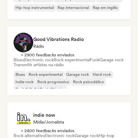
Hip-hop instrumental
Rap internacional
Rap em inglês
Good Vibrations Radio
Rádio
> 2900 feedbacks enviados
Blues
Electronic rock
Rock experimental
Funk
Garage rock
Transmitir artistas na rádio
Blues
Rock experimental
Garage rock
Hard rock
Indie rock
Rock progressivo
Rock psicodélico
Rock & Roll / Rock Clássico
indie now
Mídia/Jornalista
> 2400 feedbacks enviados
Rock alternativo
Electronic rock
Garage rock
Hip-hop