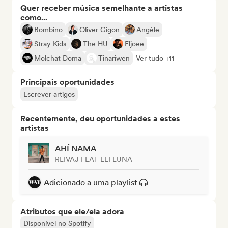
Quer receber música semelhante a artistas
como...
Bombino
Oliver Gigon
Angèle
Stray Kids
The HU
Eljoee
Molchat Doma
Tinariwen
Ver tudo +11
Principais oportunidades
Escrever artigos
Recentemente, deu oportunidades a estes
artistas
AHÍ NAMA
REIVAJ FEAT ELI LUNA
Adicionado a uma playlist
Atributos que ele/ela adora
Disponível no Spotify