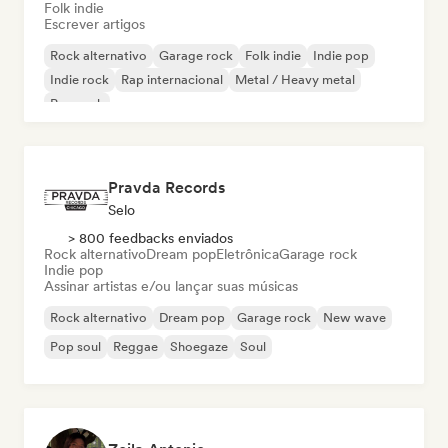
Folk indie
Escrever artigos
Rock alternativo
Garage rock
Folk indie
Indie pop
Indie rock
Rap internacional
Metal / Heavy metal
Pop rock
Pravda Records
Selo
> 800 feedbacks enviados
Rock alternativo
Dream pop
Eletrônica
Garage rock
Indie pop
Assinar artistas e/ou lançar suas músicas
Rock alternativo
Dream pop
Garage rock
New wave
Pop soul
Reggae
Shoegaze
Soul