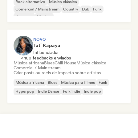
Rock alternativo
Música clássica
Comercial / Mainstream
Country
Dub
Funk
Hardcore
Hip-hop
NOVO
Tati Kapaya
Influenciador
< 100 feedbacks enviados
Música africana
Blues
Chill House
Música clássica
Comercial / Mainstream
Criar posts ou reels de impacto sobre artistas
Música africana
Blues
Música para filmes
Funk
Hyperpop
Indie Dance
Folk indie
Indie pop