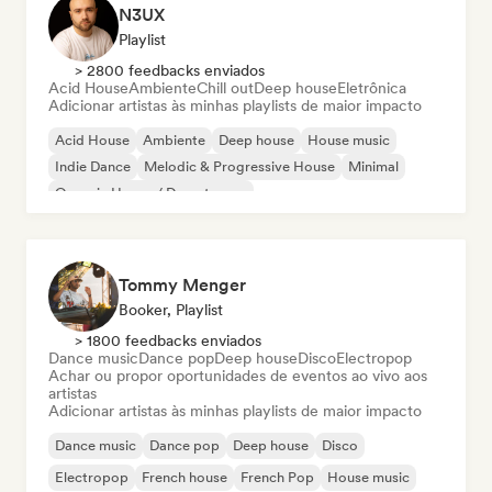
N3UX
Playlist
> 2800 feedbacks enviados
Acid House
Ambiente
Chill out
Deep house
Eletrônica
Adicionar artistas às minhas playlists de maior impacto
Acid House
Ambiente
Deep house
House music
Indie Dance
Melodic & Progressive House
Minimal
Organic House / Downtempo
Tommy Menger
Booker, Playlist
> 1800 feedbacks enviados
Dance music
Dance pop
Deep house
Disco
Electropop
Achar ou propor oportunidades de eventos ao vivo aos
artistas
Adicionar artistas às minhas playlists de maior impacto
Dance music
Dance pop
Deep house
Disco
Electropop
French house
French Pop
House music