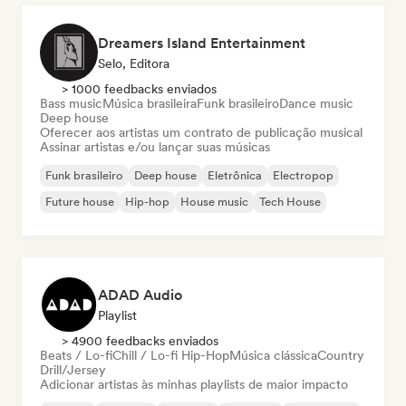
Dreamers Island Entertainment
Selo, Editora
> 1000 feedbacks enviados
Bass music
Música brasileira
Funk brasileiro
Dance music
Deep house
Oferecer aos artistas um contrato de publicação musical
Assinar artistas e/ou lançar suas músicas
Funk brasileiro
Deep house
Eletrônica
Electropop
Future house
Hip-hop
House music
Tech House
ADAD Audio
Playlist
> 4900 feedbacks enviados
Beats / Lo-fi
Chill / Lo-fi Hip-Hop
Música clássica
Country
Drill/Jersey
Adicionar artistas às minhas playlists de maior impacto