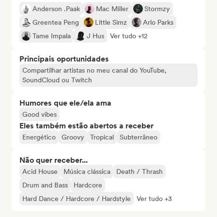
Anderson .Paak
Mac Miller
Stormzy
Greentea Peng
Little Simz
Arlo Parks
Tame Impala
J Hus
Ver tudo +12
Principais oportunidades
Compartilhar artistas no meu canal do YouTube,
SoundCloud ou Twitch
Humores que ele/ela ama
Good vibes
Eles também estão abertos a receber
Energético
Groovy
Tropical
Subterrâneo
Não quer receber...
Acid House
Música clássica
Death / Thrash
Drum and Bass
Hardcore
Hard Dance / Hardcore / Hardstyle
Ver tudo +3