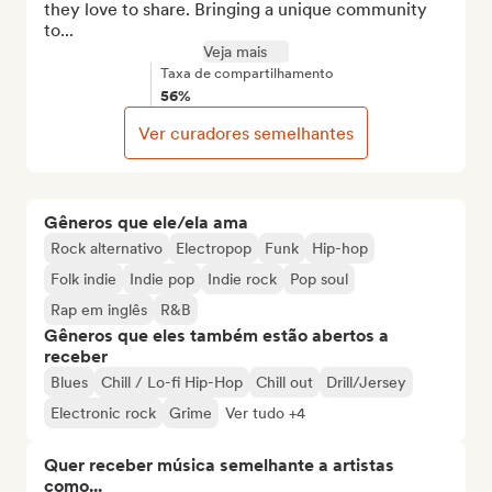
they love to share. Bringing a unique community 
to...
Veja mais
Taxa de compartilhamento
56%
Ver curadores semelhantes
Gêneros que ele/ela ama
Rock alternativo
Electropop
Funk
Hip-hop
Folk indie
Indie pop
Indie rock
Pop soul
Rap em inglês
R&B
Gêneros que eles também estão abertos a
receber
Blues
Chill / Lo-fi Hip-Hop
Chill out
Drill/Jersey
Electronic rock
Grime
Ver tudo +4
Quer receber música semelhante a artistas
como...