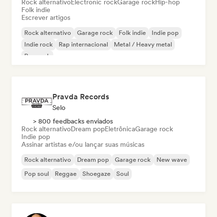
Rock alternativo
Electronic rock
Garage rock
Hip-hop
Folk indie
Escrever artigos
Rock alternativo
Garage rock
Folk indie
Indie pop
Indie rock
Rap internacional
Metal / Heavy metal
Pop rock
Pravda Records
Selo
> 800 feedbacks enviados
Rock alternativo
Dream pop
Eletrônica
Garage rock
Indie pop
Assinar artistas e/ou lançar suas músicas
Rock alternativo
Dream pop
Garage rock
New wave
Pop soul
Reggae
Shoegaze
Soul