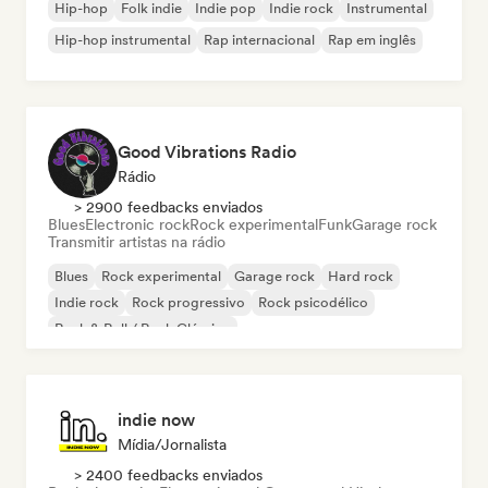
Hip-hop
Folk indie
Indie pop
Indie rock
Instrumental
Hip-hop instrumental
Rap internacional
Rap em inglês
Good Vibrations Radio
Rádio
> 2900 feedbacks enviados
Blues
Electronic rock
Rock experimental
Funk
Garage rock
Transmitir artistas na rádio
Blues
Rock experimental
Garage rock
Hard rock
Indie rock
Rock progressivo
Rock psicodélico
Rock & Roll / Rock Clássico
indie now
Mídia/Jornalista
> 2400 feedbacks enviados