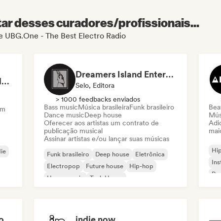
r desses curadores/profissionais...
de UBG.One - The Best Electro Radio
Dreamers Island Entertainment
Rob Tavaglione/Catalyst Recording
Selo, Editora
> 1000 feedbacks enviados
Bass music
Música brasileira
Funk brasileiro
Beat
am
Dance music
Deep house
Mús
Oferecer aos artistas um contrato de
Adic
publicação musical
mai
Assinar artistas e/ou lançar suas músicas
Hi
die
Funk brasileiro
Deep house
Eletrônica
Ins
Electropop
Future house
Hip-hop
Rap
House music
Tech House
o
indie now