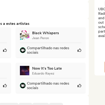
UBG.
Radi
and
out
 a estes artistas
sche
part
Black Whispers
avai
Jean Peron
Compartilhado nas redes
sociais
Now It's Too Late
Eduardo Rayez
Compartilhado nas redes
sociais