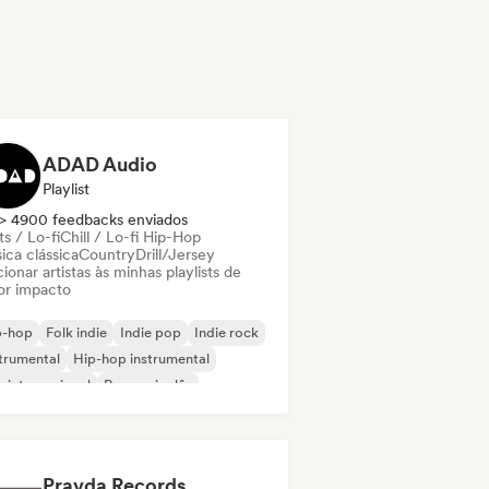
ADAD Audio
Playlist
> 4900 feedbacks enviados
s / Lo-fi
Chill / Lo-fi Hip-Hop
ica clássica
Country
Drill/Jersey
ionar artistas às minhas playlists de
or impacto
p-hop
Folk indie
Indie pop
Indie rock
trumental
Hip-hop instrumental
 internacional
Rap em inglês
Pravda Records