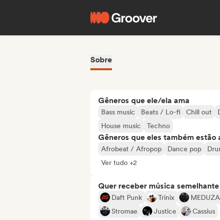
Sobre
Gêneros que ele/ela ama
Bass music
Beats / Lo-fi
Chill out
House music
Techno
Gêneros que eles também estão 
Afrobeat / Afropop
Dance pop
Dru
Ver tudo +2
Quer receber música semelhante a
Daft Punk
Trinix
MEDUZA
Stromae
Justice
Cassius