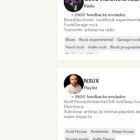
Rádio
> 2900 feedbacks enviados
Blues
Electronic rock
Rock experimenta
Funk
Garage rock
Transmitir artistas na rádio
Blues
Rock experimental
Garage roc
Hard rock
Indie rock
Rock progressi
Rock psicodélico
Rock & Roll / Rock Clássico
N3UX
Playlist
> 2800 feedbacks enviados
Acid House
Ambiente
Chill out
Deep ho
Eletrônica
Adicionar artistas às minhas playlists d
maior impacto
Acid House
Ambiente
Deep house
House music
Indie Dance