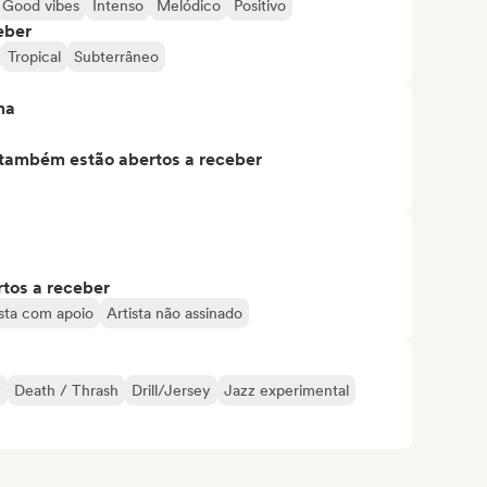
Good vibes
Intenso
Melódico
Positivo
eber
Tropical
Subterrâneo
ma
s também estão abertos a receber
tos a receber
ista com apoio
Artista não assinado
y
Death / Thrash
Drill/Jersey
Jazz experimental