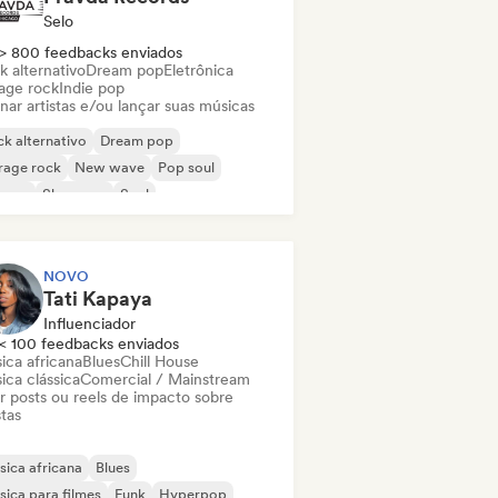
Selo
> 800 feedbacks enviados
k alternativo
Dream pop
Eletrônica
age rock
Indie pop
nar artistas e/ou lançar suas músicas
k alternativo
Dream pop
rage rock
New wave
Pop soul
ggae
Shoegaze
Soul
NOVO
Tati Kapaya
Influenciador
< 100 feedbacks enviados
ica africana
Blues
Chill House
ica clássica
Comercial / Mainstream
ar posts ou reels de impacto sobre
stas
ica africana
Blues
ica para filmes
Funk
Hyperpop