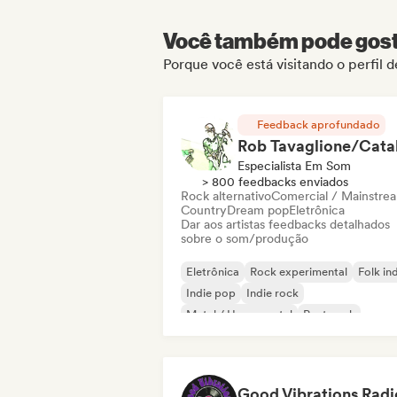
Você também pode gosta
Porque você está visitando o perfil 
Feedback aprofundado
Especialista Em Som
> 800 feedbacks enviados
Rock alternativo
Comercial / Mainstre
Country
Dream pop
Eletrônica
Dar aos artistas feedbacks detalhados
sobre o som/produção
Eletrônica
Rock experimental
Folk in
Indie pop
Indie rock
Metal / Heavy metal
Post punk
Rock & Roll / Rock Clássico
Good Vibrations Radi