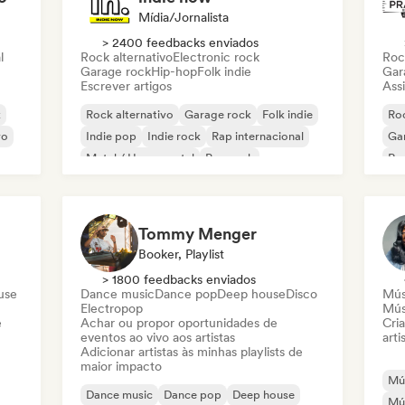
Mídia/Jornalista
> 2400 feedbacks enviados
l
Rock alternativo
Electronic rock
Roc
Garage rock
Hip-hop
Folk indie
Gar
Escrever artigos
Assi
k
Rock alternativo
Garage rock
Folk indie
Roc
vo
Indie pop
Indie rock
Rap internacional
Ga
Metal / Heavy metal
Pop rock
Re
Tommy Menger
Booker, Playlist
> 1800 feedbacks enviados
use
Dance music
Dance pop
Deep house
Disco
Mús
Electropop
Mús
e
Achar ou propor oportunidades de
Cri
eventos ao vivo aos artistas
arti
Adicionar artistas às minhas playlists de
maior impacto
Mús
Dance music
Dance pop
Deep house
Mús