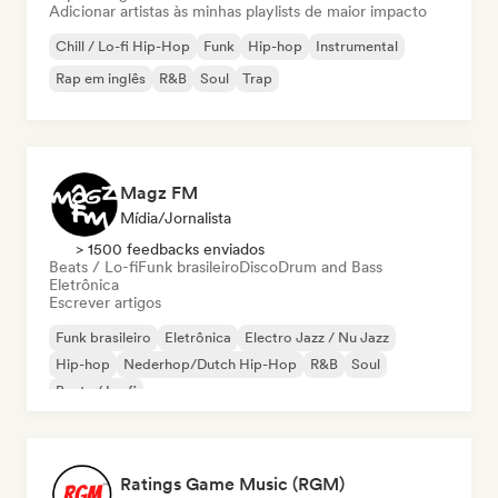
Adicionar artistas às minhas playlists de maior impacto
Chill / Lo-fi Hip-Hop
Funk
Hip-hop
Instrumental
Rap em inglês
R&B
Soul
Trap
Magz FM
Mídia/Jornalista
> 1500 feedbacks enviados
Beats / Lo-fi
Funk brasileiro
Disco
Drum and Bass
Eletrônica
Escrever artigos
Funk brasileiro
Eletrônica
Electro Jazz / Nu Jazz
Hip-hop
Nederhop/Dutch Hip-Hop
R&B
Soul
Beats / Lo-fi
Ratings Game Music (RGM)