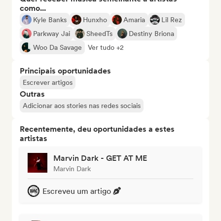
como...
Kyle Banks
Hunxho
Amaria
Lil Rez
Parkway Jai
SheedTs
Destiny Briona
Woo Da Savage
Ver tudo +2
Principais oportunidades
Escrever artigos
Outras
Adicionar aos stories nas redes sociais
Recentemente, deu oportunidades a estes
artistas
Marvin Dark - GET AT ME
Marvin Dark
Escreveu um artigo