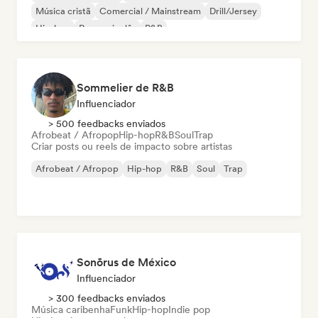
Música cristã
Comercial / Mainstream
Drill/Jersey
Hip-hop
Rap em inglês
R&B
Sommelier de R&B
Influenciador
> 500 feedbacks enviados
Afrobeat / Afropop
Hip-hop
R&B
Soul
Trap
Criar posts ou reels de impacto sobre artistas
Afrobeat / Afropop
Hip-hop
R&B
Soul
Trap
Sonōrus de México
Influenciador
> 300 feedbacks enviados
Música caribenha
Funk
Hip-hop
Indie pop