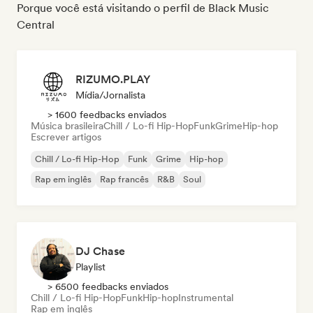
Porque você está visitando o perfil de Black Music
Central
RIZUMO.PLAY
Mídia/Jornalista
> 1600 feedbacks enviados
Música brasileira
Chill / Lo-fi Hip-Hop
Funk
Grime
Hip-hop
Escrever artigos
Chill / Lo-fi Hip-Hop
Funk
Grime
Hip-hop
Rap em inglês
Rap francês
R&B
Soul
DJ Chase
Playlist
> 6500 feedbacks enviados
Chill / Lo-fi Hip-Hop
Funk
Hip-hop
Instrumental
Rap em inglês