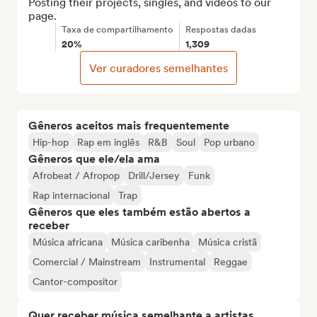
Posting their projects, singles, and videos to our 
page.
Taxa de compartilhamento
Respostas dadas
20%
1,309
Ver curadores semelhantes
Gêneros aceitos mais frequentemente
Hip-hop
Rap em inglês
R&B
Soul
Pop urbano
Gêneros que ele/ela ama
Afrobeat / Afropop
Drill/Jersey
Funk
Rap internacional
Trap
Gêneros que eles também estão abertos a
receber
Música africana
Música caribenha
Música cristã
Comercial / Mainstream
Instrumental
Reggae
Cantor-compositor
Quer receber música semelhante a artistas