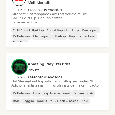
Mídia/Jornalista
> 3200 feedbacks enviados
Afrobeat / Afropop
Rock alternativo
Bass music
Chill / Lo-fi Hip-Hop
Rap cristão
Escrever artigos
Chill / Lo-fi Hip-Hop
Cloud Rap / Hip Hop
Dance pop
Drill/Jersey
Electropop
Hip-hop
Rap internacional
Pop Punk
Amazing Playlists Brazil
Playlist
> 2800 feedbacks enviados
Drill/Jersey
Funk
Rap internacional
Rap em inglês
R&B
Adicionar artistas às minhas playlists de maior impacto
Drill/Jersey
Funk
Rap internacional
Rap em inglês
R&B
Reggae
Rock & Roll / Rock Clássico
Soul