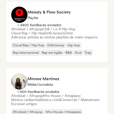
Melody & Flow Society
Playlist
> 3400 feedbacks enviados
Afrobeat / Afropop
Chill / Lo-fi Hip-Hop
Cloud Rap / Hip Hop
Drill/Jersey
Grime
Adicionar artistas às minhas playlists de maior impacto
Cloud Rap / Hip Hop
Drill/Jersey
Hip-hop
Rap internacional
Rap em inglês
R&B
Soul
Trap
Minnee Martinez
Mídia/Jornalista
> 600 feedbacks enviados
Afrobeat / Afropop
Afro House / Amapiano
Música caribenha
Música cristã
Comercial / Mainstream
Escrever artigos
Afrobeat / Afropop
Afro House / Amapiano