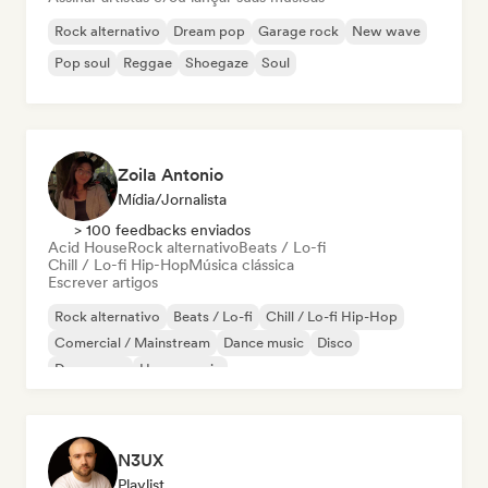
Rock alternativo
Dream pop
Garage rock
New wave
Pop soul
Reggae
Shoegaze
Soul
Zoila Antonio
Mídia/Jornalista
> 100 feedbacks enviados
Acid House
Rock alternativo
Beats / Lo-fi
Chill / Lo-fi Hip-Hop
Música clássica
Escrever artigos
Rock alternativo
Beats / Lo-fi
Chill / Lo-fi Hip-Hop
Comercial / Mainstream
Dance music
Disco
Dream pop
House music
N3UX
Playlist