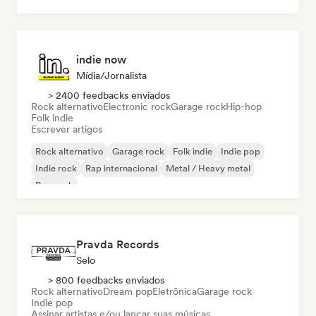
Rock & Roll / Rock Clássico
indie now
Mídia/Jornalista
> 2400 feedbacks enviados
Rock alternativo
Electronic rock
Garage rock
Hip-hop
Folk indie
Escrever artigos
Rock alternativo
Garage rock
Folk indie
Indie pop
Indie rock
Rap internacional
Metal / Heavy metal
Pop rock
Pravda Records
Selo
> 800 feedbacks enviados
Rock alternativo
Dream pop
Eletrônica
Garage rock
Indie pop
Assinar artistas e/ou lançar suas músicas