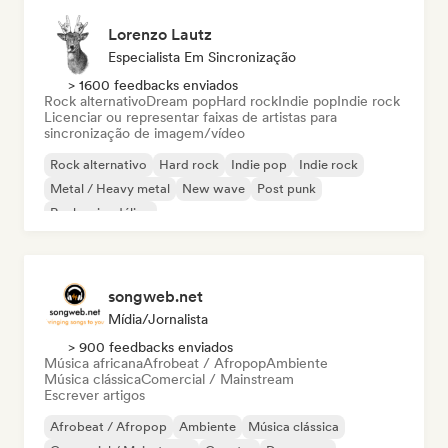
Lorenzo Lautz
Especialista Em Sincronização
> 1600 feedbacks enviados
Rock alternativo
Dream pop
Hard rock
Indie pop
Indie rock
Licenciar ou representar faixas de artistas para
sincronização de imagem/vídeo
Rock alternativo
Hard rock
Indie pop
Indie rock
Metal / Heavy metal
New wave
Post punk
Rock psicodélico
songweb.net
Mídia/Jornalista
> 900 feedbacks enviados
Música africana
Afrobeat / Afropop
Ambiente
Música clássica
Comercial / Mainstream
Escrever artigos
Afrobeat / Afropop
Ambiente
Música clássica