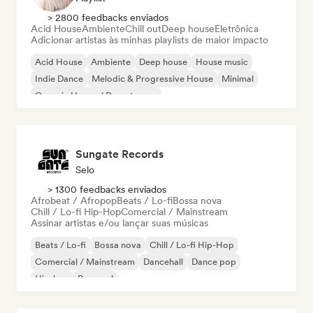
> 2800 feedbacks enviados
Acid House
Ambiente
Chill out
Deep house
Eletrônica
Adicionar artistas às minhas playlists de maior impacto
Acid House
Ambiente
Deep house
House music
Indie Dance
Melodic & Progressive House
Minimal
Organic House / Downtempo
Sungate Records
Selo
> 1300 feedbacks enviados
Afrobeat / Afropop
Beats / Lo-fi
Bossa nova
Chill / Lo-fi Hip-Hop
Comercial / Mainstream
Assinar artistas e/ou lançar suas músicas
Beats / Lo-fi
Bossa nova
Chill / Lo-fi Hip-Hop
Comercial / Mainstream
Dancehall
Dance pop
Hip-hop
Pop soul