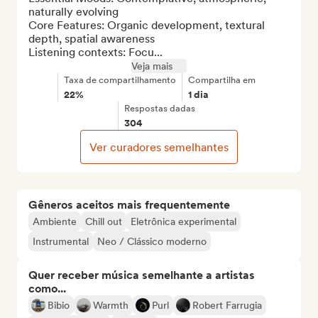
naturally evolving

Core Features: Organic development, textural 
depth, spatial awareness

Listening contexts: Focu...
Veja mais
Taxa de compartilhamento
Compartilha em
22%
1 dia
Respostas dadas
304
Ver curadores semelhantes
Gêneros aceitos mais frequentemente
Ambiente
Chill out
Eletrônica experimental
Instrumental
Neo / Clássico moderno
Quer receber música semelhante a artistas
como...
Bibio
Warmth
Purl
Robert Farrugia