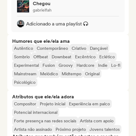
Chegou
gabrielfah
Adicionado a uma playlist
Humores que ele/ela ama
Autêntico
Contemporâneo
Criativo
Dançável
Sombrio
Offbeat
Downbeat
Excêntrico
Eclético
Experimental
Fusion
Groovy
Hardcore
Indie
Lo-fi
Mainstream
Melódico
Midtempo
Original
Psicológico
Atributos que ele/ela adora
Compositor
Projeto inicial
Experiência em palco
Potencial internacional
Forte presença nas redes sociais
Artista com apoio
Artista não assinado
Próximo projeto
Jovens talentos