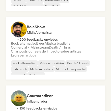
Hip-hop
Indie rock
Metal melódico
Metal / Heavy metal
Pop Punk
BolaShow
Mídia/Jornalista
> 200 feedbacks enviados
Rock alternativo
Blues
Música brasileira
Comercial / Mainstream
Death / Thrash
Criar posts ou reels de impacto sobre artistas
Escrever artigos
Rock alternativo
Música brasileira
Death / Thrash
Indie rock
Metal melódico
Metal / Heavy metal
Pop rock
Post punk
Gourmandizer
Influenciador
< 100 feedbacks enviados