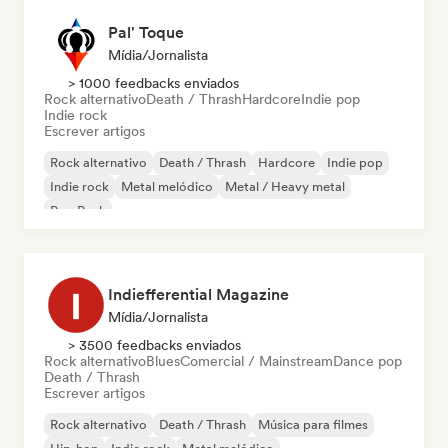
Pal' Toque
Mídia/Jornalista
> 1000 feedbacks enviados
Rock alternativo
Death / Thrash
Hardcore
Indie pop
Indie rock
Escrever artigos
Rock alternativo
Death / Thrash
Hardcore
Indie pop
Indie rock
Metal melódico
Metal / Heavy metal
Pop Punk
Indiefferential Magazine
Mídia/Jornalista
> 3500 feedbacks enviados
Rock alternativo
Blues
Comercial / Mainstream
Dance pop
Death / Thrash
Escrever artigos
Rock alternativo
Death / Thrash
Música para filmes