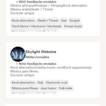
> 1900 feedbacks enviados
Música africana
Afrobeat / Afropop
Rock alternativo
Música árabe
Death / Thrash
Escrever artigos
Rock alternativo
Death / Thrash
Dub
Gospel
Hard Dance / Hardcore / Hardstyle
House music
Metal / Heavy metal
Post rock
Skylight Webzine
Mídia/Jornalista
> 1600 feedbacks enviados
Rock alternativo
Dub
Electronic rock
Rock experimental
Música para filmes
Escrever artigos
Rock alternativo
Dub
Electronic rock
Música para filmes
Jazz fusion
Folk indie
Metal / Heavy metal
Pop rock