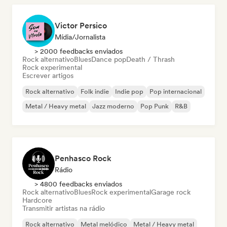
Victor Persico
Mídia/Jornalista
> 2000 feedbacks enviados
Rock alternativo
Blues
Dance pop
Death / Thrash
Rock experimental
Escrever artigos
Rock alternativo
Folk indie
Indie pop
Pop internacional
Metal / Heavy metal
Jazz moderno
Pop Punk
R&B
Penhasco Rock
Rádio
> 4800 feedbacks enviados
Rock alternativo
Blues
Rock experimental
Garage rock
Hardcore
Transmitir artistas na rádio
Rock alternativo
Metal melódico
Metal / Heavy metal