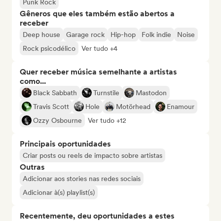
Punk Rock
Gêneros que eles também estão abertos a
receber
Deep house
Garage rock
Hip-hop
Folk indie
Noise
Rock psicodélico
Ver tudo +4
Quer receber música semelhante a artistas
como...
Black Sabbath
Turnstile
Mastodon
Travis Scott
Hole
Motörhead
Enamour
Ozzy Osbourne
Ver tudo +12
Principais oportunidades
Criar posts ou reels de impacto sobre artistas
Outras
Adicionar aos stories nas redes sociais
Adicionar à(s) playlist(s)
Recentemente, deu oportunidades a estes