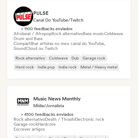
PULSE
Canal Do YouTube/Twitch
> 1100 feedbacks enviados
Afrobeat / Afropop
Rock alternativo
Bass music
Coldwave
Drum and Bass
Compartilhar artistas no meu canal do YouTube,
SoundCloud ou Twitch
Rock alternativo
Coldwave
Dub
Garage rock
Hard rock
Indie pop
Indie rock
Metal / Heavy metal
Music News Monthly
Mídia/Jornalista
> 4100 feedbacks enviados
Rock alternativo
Death / Thrash
Electronic rock
Garage rock
Hardcore
Escrever artigos