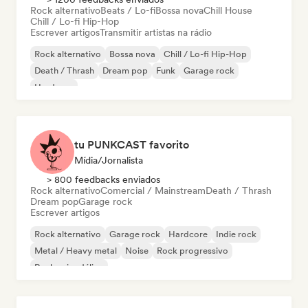
Rock alternativo
Beats / Lo-fi
Bossa nova
Chill House
Chill / Lo-fi Hip-Hop
Escrever artigos
Transmitir artistas na rádio
Rock alternativo
Bossa nova
Chill / Lo-fi Hip-Hop
Death / Thrash
Dream pop
Funk
Garage rock
Hardcore
tu PUNKCAST favorito
Mídia/Jornalista
> 800 feedbacks enviados
Rock alternativo
Comercial / Mainstream
Death / Thrash
Dream pop
Garage rock
Escrever artigos
Rock alternativo
Garage rock
Hardcore
Indie rock
Metal / Heavy metal
Noise
Rock progressivo
Rock psicodélico