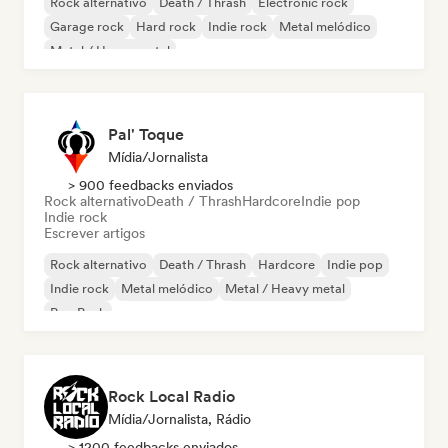
Rock alternativo
Death / Thrash
Electronic rock
Garage rock
Hard rock
Indie rock
Metal melódico
Metal / Heavy metal
Pal' Toque
Mídia/Jornalista
> 900 feedbacks enviados
Rock alternativo
Death / Thrash
Hardcore
Indie pop
Indie rock
Escrever artigos
Rock alternativo
Death / Thrash
Hardcore
Indie pop
Indie rock
Metal melódico
Metal / Heavy metal
Pop Punk
Rock Local Radio
Mídia/Jornalista, Rádio
> 1200 feedbacks enviados