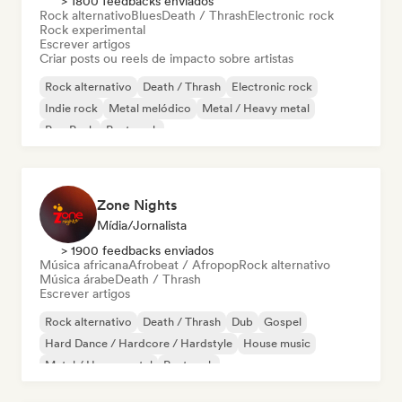
> 1800 feedbacks enviados
Rock alternativo
Blues
Death / Thrash
Electronic rock
Rock experimental
Escrever artigos
Criar posts ou reels de impacto sobre artistas
Rock alternativo
Death / Thrash
Electronic rock
Indie rock
Metal melódico
Metal / Heavy metal
Pop Punk
Post punk
Zone Nights
Mídia/Jornalista
> 1900 feedbacks enviados
Música africana
Afrobeat / Afropop
Rock alternativo
Música árabe
Death / Thrash
Escrever artigos
Rock alternativo
Death / Thrash
Dub
Gospel
Hard Dance / Hardcore / Hardstyle
House music
Metal / Heavy metal
Post rock