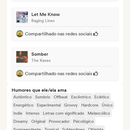
Let Me Know
Raging Lines
Compartilhado nas redes sociais
Somber
The Kaves
Compartilhado nas redes sociais
Humores que ele/ela ama
Autêntico
Sombrio
Offbeat
Excêntrico
Eclético
Energético
Experimental
Groovy
Hardcore
Único
Indie
Intenso
Letras com significado
Melancólico
Dreamy
Original
Provocador
Psicológico
Surpreendente
Tropical
Subterrâneo
Otimista