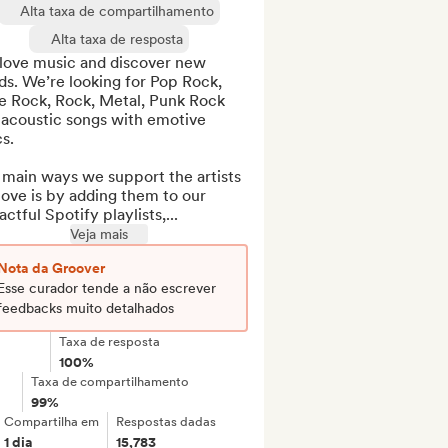
Alta taxa de compartilhamento
Alta taxa de resposta
love music and discover new 
s. We’re looking for Pop Rock, 
e Rock, Rock, Metal, Punk Rock 
acoustic songs with emotive 
s.

main ways we support the artists 
ove is by adding them to our 
ctful Spotify playlists,...
Veja mais
Nota da Groover
Esse curador tende a não escrever
feedbacks muito detalhados
Taxa de resposta
100%
Taxa de compartilhamento
99%
Compartilha em
Respostas dadas
1 dia
15,783