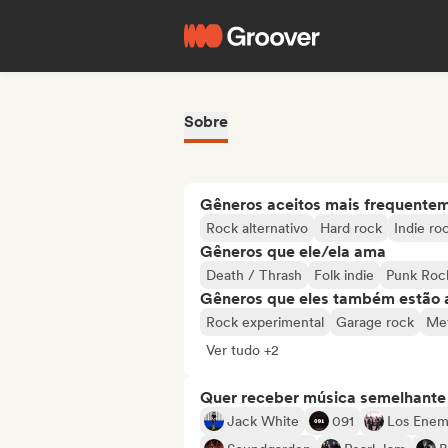
Sobre
Gêneros aceitos mais frequente
Rock alternativo
Hard rock
Indie ro
Gêneros que ele/ela ama
Death / Thrash
Folk indie
Punk Roc
Gêneros que eles também estão 
Rock experimental
Garage rock
Met
Ver tudo +2
Quer receber música semelhante a
Jack White
091
Los Enem