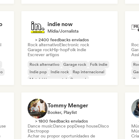
o
indie now
Mídia/Jornalista
> 2400 feedbacks enviados
l
Rock alternativo
Electronic rock
Roc
Garage rock
Hip-hop
Folk indie
Gar
Escrever artigos
Assi
k
Rock alternativo
Garage rock
Folk indie
Roc
vo
Indie pop
Indie rock
Rap internacional
Ga
Metal / Heavy metal
Pop rock
Re
Tommy Menger
Booker, Playlist
> 1800 feedbacks enviados
use
Dance music
Dance pop
Deep house
Disco
Mús
Electropop
Mús
e
Achar ou propor oportunidades de
Cri