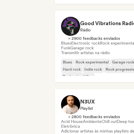
Rock & Roll / Rock Clássico
Good Vibrations Radi
Rádio
> 2900 feedbacks enviados
Blues
Electronic rock
Rock experimenta
Funk
Garage rock
Transmitir artistas na rádio
Blues
Rock experimental
Garage roc
Hard rock
Indie rock
Rock progressi
Rock psicodélico
Rock & Roll / Rock Clássico
N3UX
Playlist
> 2800 feedbacks enviados
Acid House
Ambiente
Chill out
Deep ho
Eletrônica
Adicionar artistas às minhas playlists d