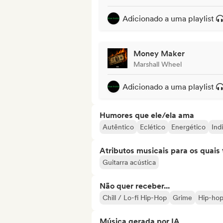
Adicionado a uma playlist
Money Maker
Marshall Wheel
Adicionado a uma playlist
Humores que ele/ela ama
Autêntico
Eclético
Energético
Ind
Atributos musicais para os quai
Guitarra acústica
Não quer receber...
Chill / Lo-fi Hip-Hop
Grime
Hip-ho
Música gerada por IA