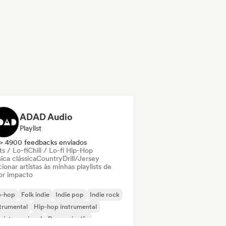
ADAD Audio
Playlist
> 4900 feedbacks enviados
s / Lo-fi
Chill / Lo-fi Hip-Hop
ica clássica
Country
Drill/Jersey
ionar artistas às minhas playlists de
or impacto
p-hop
Folk indie
Indie pop
Indie rock
trumental
Hip-hop instrumental
 internacional
Rap em inglês