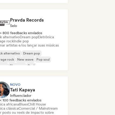
Pravda Records
Selo
> 800 feedbacks enviados
k alternativo
Dream pop
Eletrônica
age rock
Indie pop
nar artistas e/ou lançar suas músicas
k alternativo
Dream pop
rage rock
New wave
Pop soul
ggae
Shoegaze
Soul
NOVO
Tati Kapaya
Influenciador
< 100 feedbacks enviados
ica africana
Blues
Chill House
ica clássica
Comercial / Mainstream
ar posts ou reels de impacto sobre