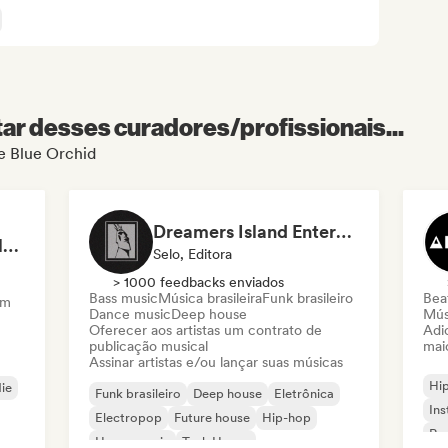
r desses curadores/profissionais...
de Blue Orchid
Dreamers Island Entertainment
Rob Tavaglione/Catalyst Recording
Selo, Editora
> 1000 feedbacks enviados
Bass music
Música brasileira
Funk brasileiro
Beat
am
Dance music
Deep house
Mús
Oferecer aos artistas um contrato de
Adic
publicação musical
mai
Assinar artistas e/ou lançar suas músicas
Hi
die
Funk brasileiro
Deep house
Eletrônica
Ins
Electropop
Future house
Hip-hop
Rap
House music
Tech House