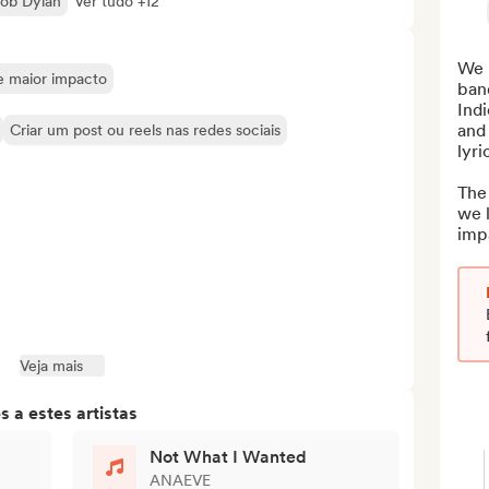
ob Dylan
Ver tudo +12
We 
de maior impacto
band
Indi
and 
Criar um post ou reels nas redes sociais
lyric
The 
we l
impa
Veja mais
 a estes artistas
Not What I Wanted
ANAEVE