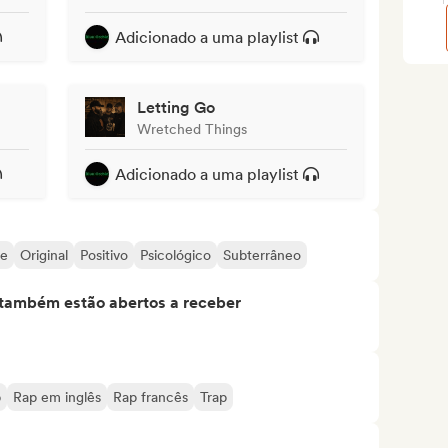
Adicionado a uma playlist
Letting Go
Wretched Things
Adicionado a uma playlist
ie
Original
Positivo
Psicológico
Subterrâneo
s também estão abertos a receber
p
Rap em inglês
Rap francês
Trap