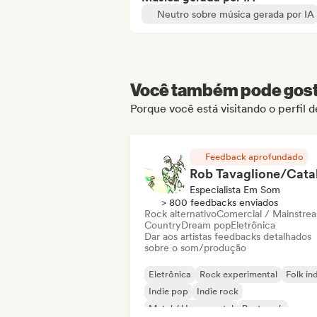
Neutro sobre música gerada por IA
Você também pode gosta
Porque você está visitando o perfil 
Feedback aprofundado
Especialista Em Som
> 800 feedbacks enviados
Rock alternativo
Comercial / Mainstre
Country
Dream pop
Eletrônica
Dar aos artistas feedbacks detalhados
sobre o som/produção
Eletrônica
Rock experimental
Folk in
Indie pop
Indie rock
Metal / Heavy metal
Post punk