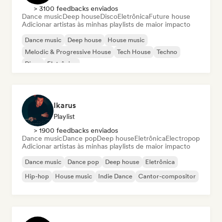
> 3100 feedbacks enviados
Dance music
Deep house
Disco
Eletrônica
Future house
Adicionar artistas às minhas playlists de maior impacto
Dance music
Deep house
House music
Melodic & Progressive House
Tech House
Techno
Disco
Eletrônica
Ikarus
Playlist
> 1900 feedbacks enviados
Dance music
Dance pop
Deep house
Eletrônica
Electropop
Adicionar artistas às minhas playlists de maior impacto
Dance music
Dance pop
Deep house
Eletrônica
Hip-hop
House music
Indie Dance
Cantor-compositor