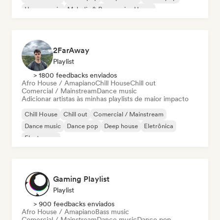
House music
Melodic & Progressive House
2FarAway
Playlist
> 1800 feedbacks enviados
Afro House / Amapiano
Chill House
Chill out
Comercial / Mainstream
Dance music
Adicionar artistas às minhas playlists de maior impacto
Chill House
Chill out
Comercial / Mainstream
Dance music
Dance pop
Deep house
Eletrônica
Electropop
Gaming Playlist
Playlist
> 900 feedbacks enviados
Afro House / Amapiano
Bass music
Comercial / Mainstream
Dance music
Dance pop