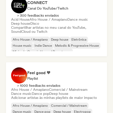
CONNECT
Canal Do YouTube/Twitch
> 300 feedbacks enviados
Acid House
Afro House / Amapiano
Dance music
Deep house
Disco
Compartilhar artistas no meu canal do YouTube,
SoundCloud ou Twitch
Afro House / Amapiano
Deep house
Eletrônica
House music
Indie Dance
Melodic & Progressive House
Minimal
Organic House / Downtempo
Feel good 🧡
Playlist
> 1000 feedbacks enviados
Afro House / Amapiano
Comercial / Mainstream
Dance music
Dance pop
Deep house
Adicionar artistas às minhas playlists de maior impacto
Afro House / Amapiano
Comercial / Mainstream
Dance music
Dance pop
Deep house
Electropop