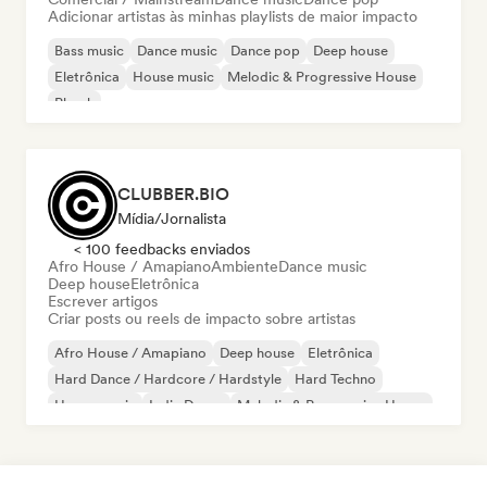
Adicionar artistas às minhas playlists de maior impacto
Bass music
Dance music
Dance pop
Deep house
Eletrônica
House music
Melodic & Progressive House
Phonk
CLUBBER.BIO
Mídia/Jornalista
< 100 feedbacks enviados
Afro House / Amapiano
Ambiente
Dance music
Deep house
Eletrônica
Escrever artigos
Criar posts ou reels de impacto sobre artistas
Afro House / Amapiano
Deep house
Eletrônica
Hard Dance / Hardcore / Hardstyle
Hard Techno
House music
Indie Dance
Melodic & Progressive House