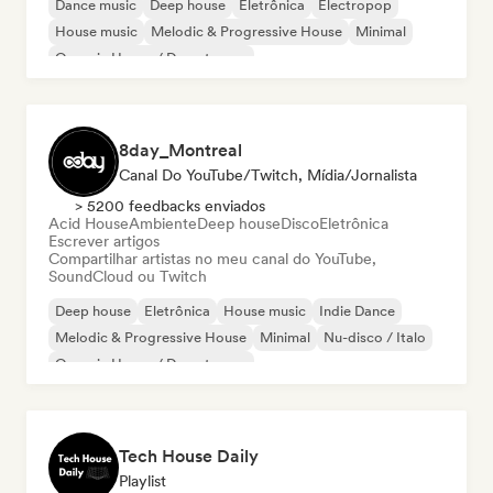
Dance music
Deep house
Eletrônica
Electropop
House music
Melodic & Progressive House
Minimal
Organic House / Downtempo
8day_Montreal
Canal Do YouTube/Twitch, Mídia/Jornalista
> 5200 feedbacks enviados
Acid House
Ambiente
Deep house
Disco
Eletrônica
Escrever artigos
Compartilhar artistas no meu canal do YouTube,
SoundCloud ou Twitch
Deep house
Eletrônica
House music
Indie Dance
Melodic & Progressive House
Minimal
Nu-disco / Italo
Organic House / Downtempo
Tech House Daily
Playlist