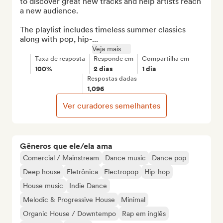
to discover great new tracks and help artists reach 
a new audience.

The playlist includes timeless summer classics 
along with pop, hip-...
Veja mais
Taxa de resposta
Responde em
Compartilha em
100%
2 dias
1 dia
Respostas dadas
1,096
Ver curadores semelhantes
Gêneros que ele/ela ama
Comercial / Mainstream
Dance music
Dance pop
Deep house
Eletrônica
Electropop
Hip-hop
House music
Indie Dance
Melodic & Progressive House
Minimal
Organic House / Downtempo
Rap em inglês