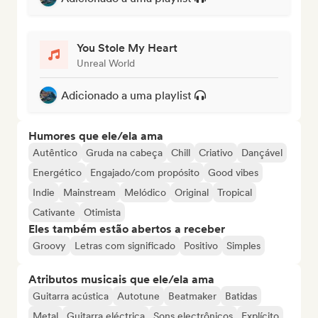
You Stole My Heart
Unreal World
Adicionado a uma playlist
Humores que ele/ela ama
Autêntico
Gruda na cabeça
Chill
Criativo
Dançável
Energético
Engajado/com propósito
Good vibes
Indie
Mainstream
Melódico
Original
Tropical
Cativante
Otimista
Eles também estão abertos a receber
Groovy
Letras com significado
Positivo
Simples
Atributos musicais que ele/ela ama
Guitarra acústica
Autotune
Beatmaker
Batidas
Metal
Guitarra eléctrica
Sons electrônicos
Explícito