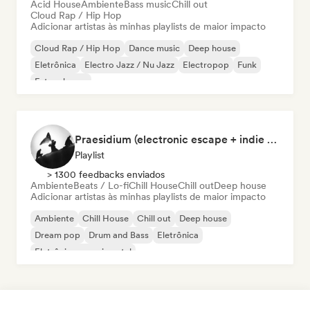
Acid House
Ambiente
Bass music
Chill out
Cloud Rap / Hip Hop
Adicionar artistas às minhas playlists de maior impacto
Cloud Rap / Hip Hop
Dance music
Deep house
Eletrônica
Electro Jazz / Nu Jazz
Electropop
Funk
Future house
Praesidium (electronic escape + indie electronic + sad songs for doomers)
Playlist
> 1300 feedbacks enviados
Ambiente
Beats / Lo-fi
Chill House
Chill out
Deep house
Adicionar artistas às minhas playlists de maior impacto
Ambiente
Chill House
Chill out
Deep house
Dream pop
Drum and Bass
Eletrônica
Eletrônica experimental