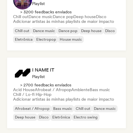
Playlist
> 3200 feedbacks enviados
Chill out
Dance music
Dance pop
Deep house
Disco
Adicionar artistas às minhas playlists de maior impacto
Chill out
Dance music
Dance pop
Deep house
Disco
Eletrônica
Electropop
House music
I NAME IT
Playlist
> 2700 feedbacks enviados
Acid House
Afrobeat / Afropop
Ambiente
Bass music
Chill / Lo-fi Hip-Hop
Adicionar artistas às minhas playlists de maior impacto
Afrobeat / Afropop
Bass music
Chill out
Dance music
Deep house
Disco
Eletrônica
Electro swing