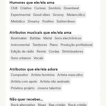
Humores que ele/ela ama
Chill
Criativo
Curioso
Sombrio
Downbeat
Experimental
Good vibes
Groovy
Melancólico
Melódico
Dreamy
Positivo
Subterrâneo
Atributos musicais que ele/ela ama
Beatmaker
Batidas
Metal
Sons electrônicos
Instrumental
Tambores
Piano
Produção profissional
Edição de rádio
Remix
Cordas
Sintetizadores
Sons urbanos
Vocais
Atributos que ele/ela adora
Compositor
Artista feminina
Artista masculino
Artista com apoio
Artista não assinado
Próximo projeto
Jovens talentos
Não quer receber...
Rock alternativo
Blues
Rap cristão
Rock cristão