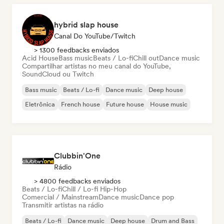
hybrid slap house
Canal Do YouTube/Twitch
> 1300 feedbacks enviados
Acid House
Bass music
Beats / Lo-fi
Chill out
Dance music
Compartilhar artistas no meu canal do YouTube,
SoundCloud ou Twitch
Bass music
Beats / Lo-fi
Dance music
Deep house
Eletrônica
French house
Future house
House music
Clubbin'One
Rádio
> 4800 feedbacks enviados
Beats / Lo-fi
Chill / Lo-fi Hip-Hop
Comercial / Mainstream
Dance music
Dance pop
Transmitir artistas na rádio
Beats / Lo-fi
Dance music
Deep house
Drum and Bass