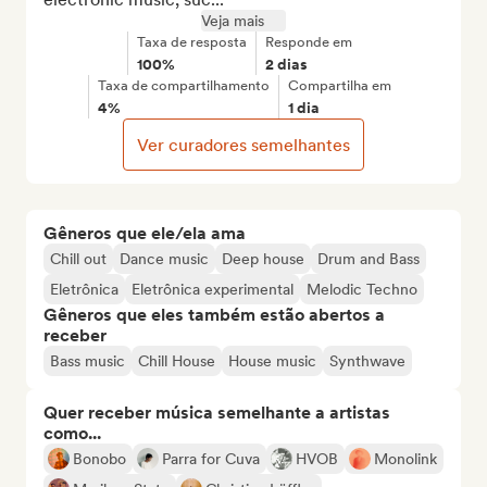
Veja mais
Taxa de resposta
Responde em
100%
2 dias
Taxa de compartilhamento
Compartilha em
4%
1 dia
Ver curadores semelhantes
Gêneros que ele/ela ama
Chill out
Dance music
Deep house
Drum and Bass
Eletrônica
Eletrônica experimental
Melodic Techno
Gêneros que eles também estão abertos a
receber
Bass music
Chill House
House music
Synthwave
Quer receber música semelhante a artistas
como...
Bonobo
Parra for Cuva
HVOB
Monolink