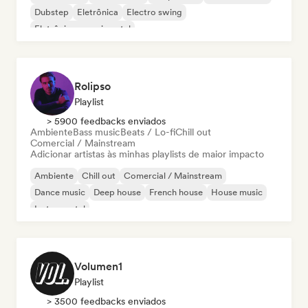
Dubstep
Eletrônica
Electro swing
Eletrônica experimental
Rolipso
Playlist
> 5900 feedbacks enviados
Ambiente
Bass music
Beats / Lo-fi
Chill out
Comercial / Mainstream
Adicionar artistas às minhas playlists de maior impacto
Ambiente
Chill out
Comercial / Mainstream
Dance music
Deep house
French house
House music
Instrumental
Volumen1
Playlist
> 3500 feedbacks enviados