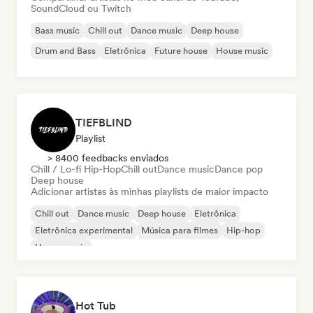
SoundCloud ou Twitch
Bass music
Chill out
Dance music
Deep house
Drum and Bass
Eletrônica
Future house
House music
TIEFBLIND
Playlist
> 8400 feedbacks enviados
Chill / Lo-fi Hip-Hop
Chill out
Dance music
Dance pop
Deep house
Adicionar artistas às minhas playlists de maior impacto
Chill out
Dance music
Deep house
Eletrônica
Eletrônica experimental
Música para filmes
Hip-hop
House music
Hot Tub