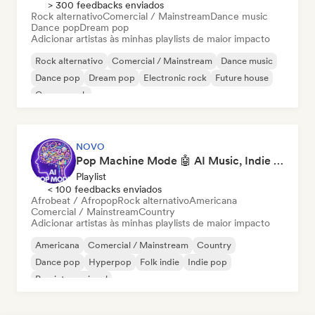
> 300 feedbacks enviados
Rock alternativo
Comercial / Mainstream
Dance music
Dance pop
Dream pop
Adicionar artistas às minhas playlists de maior impacto
Rock alternativo
Comercial / Mainstream
Dance music
Dance pop
Dream pop
Electronic rock
Future house
Garage rock
NOVO
Pop Machine Mode 🤖 AI Music, Indie Pop & Dream Pop
Playlist
< 100 feedbacks enviados
Afrobeat / Afropop
Rock alternativo
Americana
Comercial / Mainstream
Country
Adicionar artistas às minhas playlists de maior impacto
Americana
Comercial / Mainstream
Country
Dance pop
Hyperpop
Folk indie
Indie pop
Pop internacional