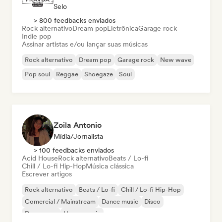
Selo
> 800 feedbacks enviados
Rock alternativo
Dream pop
Eletrônica
Garage rock
Indie pop
Assinar artistas e/ou lançar suas músicas
Rock alternativo
Dream pop
Garage rock
New wave
Pop soul
Reggae
Shoegaze
Soul
Zoila Antonio
Mídia/Jornalista
> 100 feedbacks enviados
Acid House
Rock alternativo
Beats / Lo-fi
Chill / Lo-fi Hip-Hop
Música clássica
Escrever artigos
Rock alternativo
Beats / Lo-fi
Chill / Lo-fi Hip-Hop
Comercial / Mainstream
Dance music
Disco
Dream pop
House music