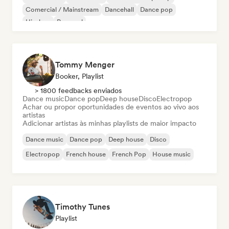
Comercial / Mainstream
Dancehall
Dance pop
Hip-hop
Pop soul
Tommy Menger
Booker, Playlist
> 1800 feedbacks enviados
Dance music
Dance pop
Deep house
Disco
Electropop
Achar ou propor oportunidades de eventos ao vivo aos
artistas
Adicionar artistas às minhas playlists de maior impacto
Dance music
Dance pop
Deep house
Disco
Electropop
French house
French Pop
House music
Timothy Tunes
Playlist