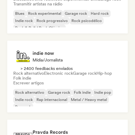
Transmitir artistas na rádio
Blues
Rock experimental
Garage rock
Hard rock
Indie rock
Rock progressivo
Rock psicodélico
Rock & Roll / Rock Clássico
indie now
Mídia/Jornalista
> 2400 feedbacks enviados
Rock alternativo
Electronic rock
Garage rock
Hip-hop
Folk indie
Escrever artigos
Rock alternativo
Garage rock
Folk indie
Indie pop
Indie rock
Rap internacional
Metal / Heavy metal
Pop rock
Pravda Records