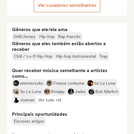
Ver curadores semelhantes
Gêneros que ele/ela ama
Drill/Jersey
Hip-hop
Rap francês
Gêneros que eles também estão abertos a
receber
Chill / Lo-fi Hip-Hop
Hip-hop instrumental
Trap
Quer receber música semelhante a artistas
como...
winnterzuko
Freeze corleone
So La Lune
So La Lune
Rowjay
Jwles
Bob Marlich
Josman
Ver tudo +12
Principais oportunidades
Escrever artigos