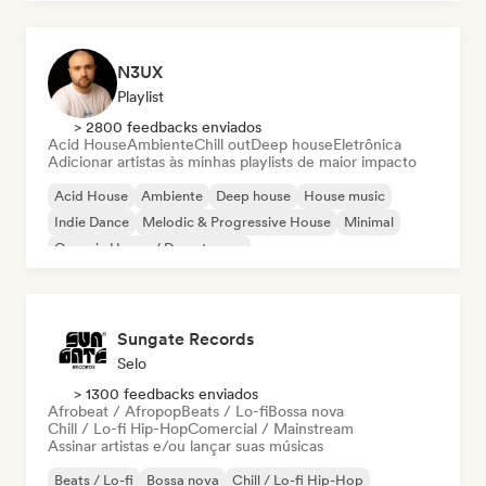
N3UX
Playlist
> 2800 feedbacks enviados
Acid House
Ambiente
Chill out
Deep house
Eletrônica
Adicionar artistas às minhas playlists de maior impacto
Acid House
Ambiente
Deep house
House music
Indie Dance
Melodic & Progressive House
Minimal
Organic House / Downtempo
Sungate Records
Selo
> 1300 feedbacks enviados
Afrobeat / Afropop
Beats / Lo-fi
Bossa nova
Chill / Lo-fi Hip-Hop
Comercial / Mainstream
Assinar artistas e/ou lançar suas músicas
Beats / Lo-fi
Bossa nova
Chill / Lo-fi Hip-Hop