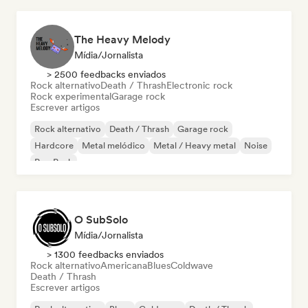
The Heavy Melody
Mídia/Jornalista
> 2500 feedbacks enviados
Rock alternativo
Death / Thrash
Electronic rock
Rock experimental
Garage rock
Escrever artigos
Rock alternativo
Death / Thrash
Garage rock
Hardcore
Metal melódico
Metal / Heavy metal
Noise
Pop Punk
O SubSolo
Mídia/Jornalista
> 1300 feedbacks enviados
Rock alternativo
Americana
Blues
Coldwave
Death / Thrash
Escrever artigos