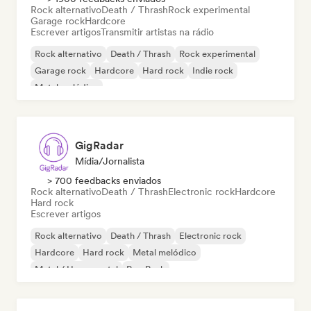
Rock alternativo
Death / Thrash
Rock experimental
Garage rock
Hardcore
Escrever artigos
Transmitir artistas na rádio
Rock alternativo
Death / Thrash
Rock experimental
Garage rock
Hardcore
Hard rock
Indie rock
Metal melódico
GigRadar
Mídia/Jornalista
> 700 feedbacks enviados
Rock alternativo
Death / Thrash
Electronic rock
Hardcore
Hard rock
Escrever artigos
Rock alternativo
Death / Thrash
Electronic rock
Hardcore
Hard rock
Metal melódico
Metal / Heavy metal
Pop Punk