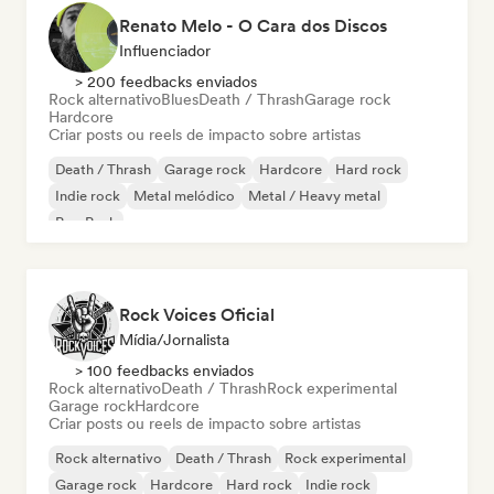
Renato Melo - O Cara dos Discos
Influenciador
> 200 feedbacks enviados
Rock alternativo
Blues
Death / Thrash
Garage rock
Hardcore
Criar posts ou reels de impacto sobre artistas
Death / Thrash
Garage rock
Hardcore
Hard rock
Indie rock
Metal melódico
Metal / Heavy metal
Pop Punk
Rock Voices Oficial
Mídia/Jornalista
> 100 feedbacks enviados
Rock alternativo
Death / Thrash
Rock experimental
Garage rock
Hardcore
Criar posts ou reels de impacto sobre artistas
Rock alternativo
Death / Thrash
Rock experimental
Garage rock
Hardcore
Hard rock
Indie rock