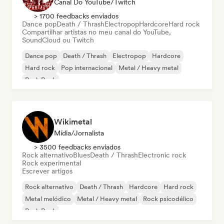
Canal Do YouTube/Twitch
> 1700 feedbacks enviados
Dance pop
Death / Thrash
Electropop
Hardcore
Hard rock
Compartilhar artistas no meu canal do YouTube,
SoundCloud ou Twitch
Dance pop
Death / Thrash
Electropop
Hardcore
Hard rock
Pop internacional
Metal / Heavy metal
Punk Rock
Wikimetal
Mídia/Jornalista
> 3500 feedbacks enviados
Rock alternativo
Blues
Death / Thrash
Electronic rock
Rock experimental
Escrever artigos
Rock alternativo
Death / Thrash
Hardcore
Hard rock
Metal melódico
Metal / Heavy metal
Rock psicodélico
Punk Rock