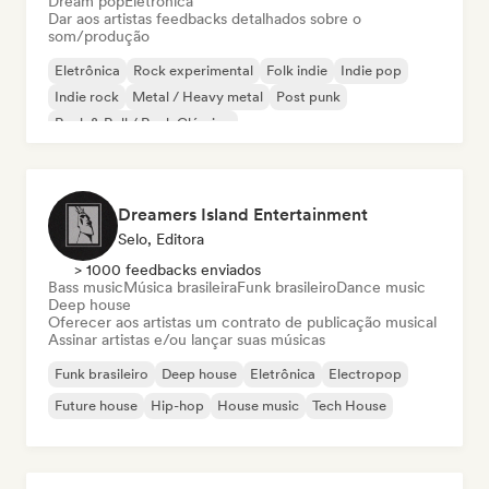
Dream pop
Eletrônica
Dar aos artistas feedbacks detalhados sobre o
som/produção
Eletrônica
Rock experimental
Folk indie
Indie pop
Indie rock
Metal / Heavy metal
Post punk
Rock & Roll / Rock Clássico
Dreamers Island Entertainment
Selo, Editora
> 1000 feedbacks enviados
Bass music
Música brasileira
Funk brasileiro
Dance music
Deep house
Oferecer aos artistas um contrato de publicação musical
Assinar artistas e/ou lançar suas músicas
Funk brasileiro
Deep house
Eletrônica
Electropop
Future house
Hip-hop
House music
Tech House