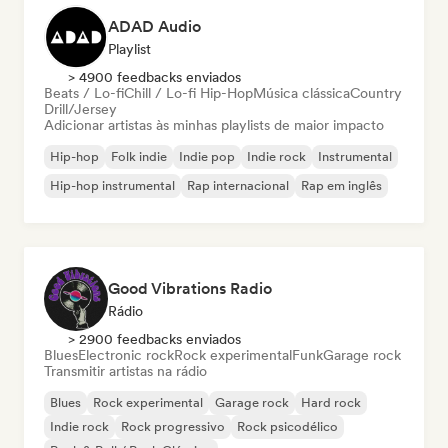
ADAD Audio
Playlist
> 4900 feedbacks enviados
Beats / Lo-fi
Chill / Lo-fi Hip-Hop
Música clássica
Country
Drill/Jersey
Adicionar artistas às minhas playlists de maior impacto
Hip-hop
Folk indie
Indie pop
Indie rock
Instrumental
Hip-hop instrumental
Rap internacional
Rap em inglês
Good Vibrations Radio
Rádio
> 2900 feedbacks enviados
Blues
Electronic rock
Rock experimental
Funk
Garage rock
Transmitir artistas na rádio
Blues
Rock experimental
Garage rock
Hard rock
Indie rock
Rock progressivo
Rock psicodélico