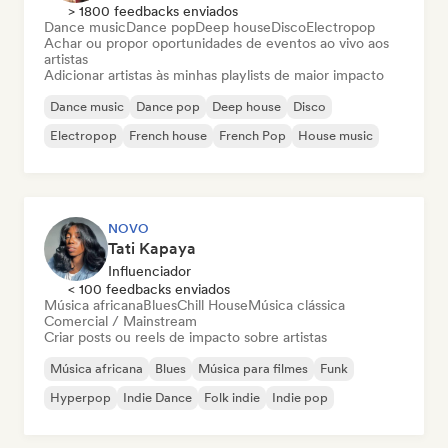
> 1800 feedbacks enviados
Dance music
Dance pop
Deep house
Disco
Electropop
Achar ou propor oportunidades de eventos ao vivo aos
artistas
Adicionar artistas às minhas playlists de maior impacto
Dance music
Dance pop
Deep house
Disco
Electropop
French house
French Pop
House music
NOVO
Tati Kapaya
Influenciador
< 100 feedbacks enviados
Música africana
Blues
Chill House
Música clássica
Comercial / Mainstream
Criar posts ou reels de impacto sobre artistas
Música africana
Blues
Música para filmes
Funk
Hyperpop
Indie Dance
Folk indie
Indie pop