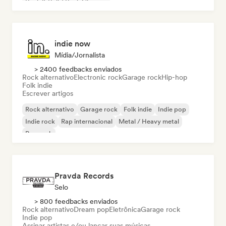
Rock & Roll / Rock Clássico
indie now
Mídia/Jornalista
> 2400 feedbacks enviados
Rock alternativo
Electronic rock
Garage rock
Hip-hop
Folk indie
Escrever artigos
Rock alternativo
Garage rock
Folk indie
Indie pop
Indie rock
Rap internacional
Metal / Heavy metal
Pop rock
Pravda Records
Selo
> 800 feedbacks enviados
Rock alternativo
Dream pop
Eletrônica
Garage rock
Indie pop
Assinar artistas e/ou lançar suas músicas