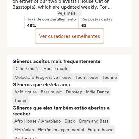
on either of our two playlists (House Cat or 
Basstopia), which are updated weekly. For ...
Veja mais
Taxa de compartilhamento
Respostas dadas
45%
62
Ver curadores semelhantes
Gêneros aceitos mais frequentemente
Dance music
House music
Melodic & Progressive House
Tech House
Techno
Gêneros que ele/ela ama
Acid House
Bass music
Dubstep
Indie Dance
Trance
Gêneros que eles também estão abertos a
receber
Afro House / Amapiano
Disco
Drum and Bass
Eletrônica
Eletrônica experimental
Future house
Ver tudo +4