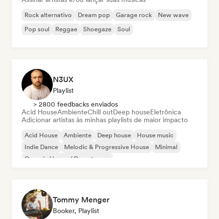
Rock alternativo
Dream pop
Garage rock
New wave
Pop soul
Reggae
Shoegaze
Soul
N3UX
Playlist
> 2800 feedbacks enviados
Acid House
Ambiente
Chill out
Deep house
Eletrônica
Adicionar artistas às minhas playlists de maior impacto
Acid House
Ambiente
Deep house
House music
Indie Dance
Melodic & Progressive House
Minimal
Organic House / Downtempo
Tommy Menger
Booker, Playlist