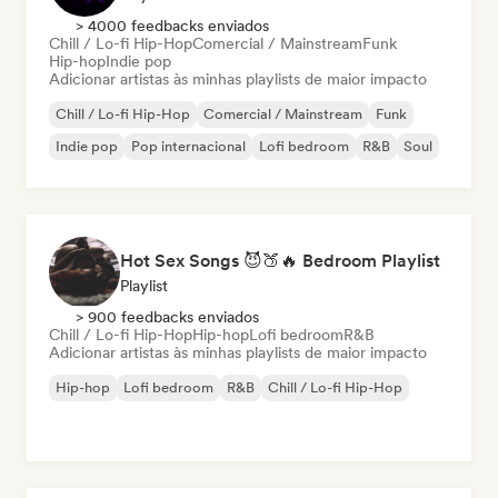
> 4000 feedbacks enviados
Chill / Lo-fi Hip-Hop
Comercial / Mainstream
Funk
Hip-hop
Indie pop
Adicionar artistas às minhas playlists de maior impacto
Chill / Lo-fi Hip-Hop
Comercial / Mainstream
Funk
Indie pop
Pop internacional
Lofi bedroom
R&B
Soul
Hot Sex Songs 😈🍑🔥 Bedroom Playlist
Playlist
> 900 feedbacks enviados
Chill / Lo-fi Hip-Hop
Hip-hop
Lofi bedroom
R&B
Adicionar artistas às minhas playlists de maior impacto
Hip-hop
Lofi bedroom
R&B
Chill / Lo-fi Hip-Hop