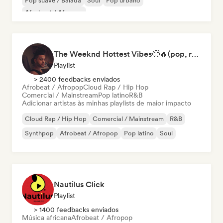
Pop suave / Balada
Soul
Pop urbano
Afrobeat / Afropop
The Weeknd Hottest Vibes🥵🔥(pop, rock, rnb, hiphop, sexy, dark, sad, chill, melancholy, moody, vibe)
Playlist
> 2400 feedbacks enviados
Afrobeat / Afropop
Cloud Rap / Hip Hop
Comercial / Mainstream
Pop latino
R&B
Adicionar artistas às minhas playlists de maior impacto
Cloud Rap / Hip Hop
Comercial / Mainstream
R&B
Synthpop
Afrobeat / Afropop
Pop latino
Soul
Nautilus Click
Playlist
> 1400 feedbacks enviados
Música africana
Afrobeat / Afropop