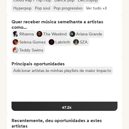
Cloud Rap / Hip Hop
Dance pop
Electropop
Hyperpop
Pop soul
Pop progressivo
Ver tudo +3
Quer receber música semelhante a artistas
como...
Rihanna
The Weeknd
Ariana Grande
Selena Gomez
Labrinth
SZA
Teddy Swims
Principais oportunidades
Adicionar artistas às minhas playlists de maior impacto
47.2k
Recentemente, deu oportunidades a estes
artistas