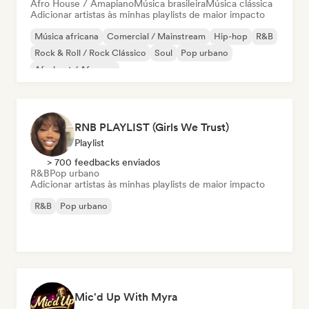
Afro House / Amapiano
Música brasileira
Música clássica
Adicionar artistas às minhas playlists de maior impacto
Música africana
Comercial / Mainstream
Hip-hop
R&B
Rock & Roll / Rock Clássico
Soul
Pop urbano
Afrobeat / Afropop
RNB PLAYLIST (Girls We Trust)
Playlist
> 700 feedbacks enviados
R&B
Pop urbano
Adicionar artistas às minhas playlists de maior impacto
R&B
Pop urbano
Mic'd Up With Myra