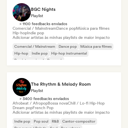
BGC Nights
Playlist
> 1100 feedbacks enviados
Comercial / Mainstream
Dance pop
Música para filmes
Hip-hop
Indie pop
Adicionar artistas às minhas playlists de maior impacto
Comercial / Mainstream
Dance pop
Música para filmes
Hip-hop
Indie pop
Hip-hop instrumental
Pop internacional
Pop rock
The Rhythm & Melody Room
Playlist
> 3400 feedbacks enviados
Afrobeat / Afropop
Bossa nova
Chill / Lo-fi Hip-Hop
Dream pop
French Pop
Adicionar artistas às minhas playlists de maior impacto
Indie pop
Pop soul
R&B
Cantor-compositor