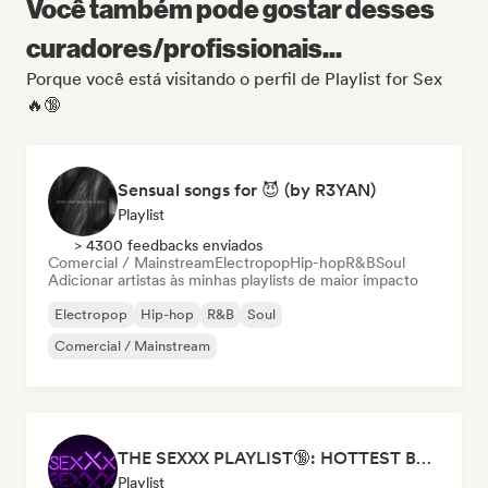
Você também pode gostar desses
curadores/profissionais...
Porque você está visitando o perfil de Playlist for Sex
🔥🔞
Sensual songs for 😈 (by R3YAN)
Playlist
> 4300 feedbacks enviados
Comercial / Mainstream
Electropop
Hip-hop
R&B
Soul
Adicionar artistas às minhas playlists de maior impacto
Electropop
Hip-hop
R&B
Soul
Comercial / Mainstream
THE SEXXX PLAYLIST🔞: HOTTEST BEDROOM SONGS | SEXUAL APPETITE 👅💦
Playlist