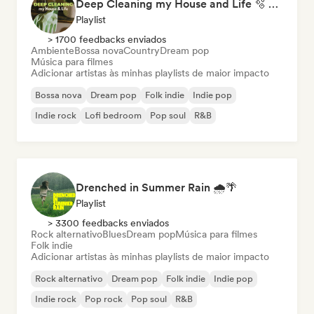
Deep Cleaning my House and Life 🫧 Bedroom Pop & Indie Pop
Playlist
> 1700 feedbacks enviados
Ambiente
Bossa nova
Country
Dream pop
Música para filmes
Adicionar artistas às minhas playlists de maior impacto
Bossa nova
Dream pop
Folk indie
Indie pop
Indie rock
Lofi bedroom
Pop soul
R&B
Drenched in Summer Rain 🌧️🌴
Playlist
> 3300 feedbacks enviados
Rock alternativo
Blues
Dream pop
Música para filmes
Folk indie
Adicionar artistas às minhas playlists de maior impacto
Rock alternativo
Dream pop
Folk indie
Indie pop
Indie rock
Pop rock
Pop soul
R&B