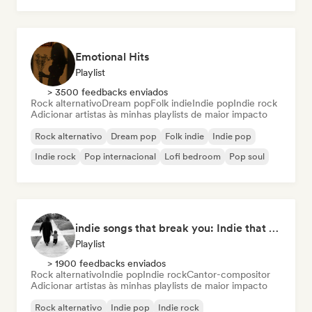
Emotional Hits
Playlist
> 3500 feedbacks enviados
Rock alternativo
Dream pop
Folk indie
Indie pop
Indie rock
Adicionar artistas às minhas playlists de maior impacto
Rock alternativo
Dream pop
Folk indie
Indie pop
Indie rock
Pop internacional
Lofi bedroom
Pop soul
indie songs that break you: Indie that hits deep
Playlist
> 1900 feedbacks enviados
Rock alternativo
Indie pop
Indie rock
Cantor-compositor
Adicionar artistas às minhas playlists de maior impacto
Rock alternativo
Indie pop
Indie rock