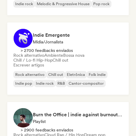
Indie rock
Melodic & Progressive House
Pop rock
Indie Emergente
Mídia/Jornalista
> 2700 feedbacks enviados
Rock alternativo
Ambiente
Bossa nova
Chill / Lo-fi Hip-Hop
Chill out
Escrever artigos
Rock alternativo
Chill out
Eletrônica
Folk indie
Indie pop
Indie rock
R&B
Cantor-compositor
Burn the Office | indie against burnout (by Music Minds)
Playlist
> 2900 feedbacks enviados
Rock alternativo
Cloud Rap / Hip Hop
Dream pop