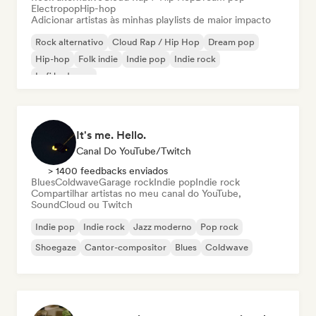
Electropop
Hip-hop
Adicionar artistas às minhas playlists de maior impacto
Rock alternativo
Cloud Rap / Hip Hop
Dream pop
Hip-hop
Folk indie
Indie pop
Indie rock
Lofi bedroom
It's me. Hello.
Canal Do YouTube/Twitch
> 1400 feedbacks enviados
Blues
Coldwave
Garage rock
Indie pop
Indie rock
Compartilhar artistas no meu canal do YouTube,
SoundCloud ou Twitch
Indie pop
Indie rock
Jazz moderno
Pop rock
Shoegaze
Cantor-compositor
Blues
Coldwave