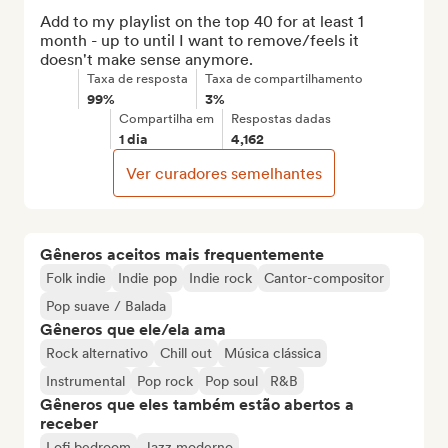
Add to my playlist on the top 40 for at least 1 
month - up to until I want to remove/feels it 
doesn't make sense anymore.
Taxa de resposta
Taxa de compartilhamento
99%
3%
Compartilha em
Respostas dadas
1 dia
4,162
Ver curadores semelhantes
Gêneros aceitos mais frequentemente
Folk indie
Indie pop
Indie rock
Cantor-compositor
Pop suave / Balada
Gêneros que ele/ela ama
Rock alternativo
Chill out
Música clássica
Instrumental
Pop rock
Pop soul
R&B
Gêneros que eles também estão abertos a
receber
Lofi bedroom
Jazz moderno