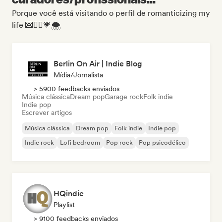
Porque você está visitando o perfil de romanticizing my
life 💌🧚‍♀️💗🌨
Berlin On Air | Indie Blog
Mídia/Jornalista
> 5900 feedbacks enviados
Música clássica
Dream pop
Garage rock
Folk indie
Indie pop
Escrever artigos
Música clássica
Dream pop
Folk indie
Indie pop
Indie rock
Lofi bedroom
Pop rock
Pop psicodélico
HQindie
Playlist
> 9100 feedbacks enviados