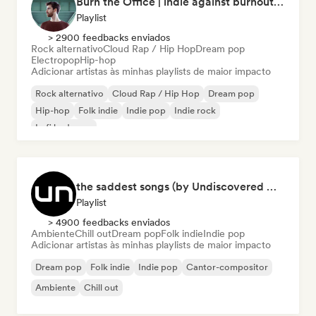
Burn the Office | indie against burnout (by Music Minds)
Playlist
> 2900 feedbacks enviados
Rock alternativo
Cloud Rap / Hip Hop
Dream pop
Electropop
Hip-hop
Adicionar artistas às minhas playlists de maior impacto
Rock alternativo
Cloud Rap / Hip Hop
Dream pop
Hip-hop
Folk indie
Indie pop
Indie rock
Lofi bedroom
the saddest songs (by Undiscovered Music)
Playlist
> 4900 feedbacks enviados
Ambiente
Chill out
Dream pop
Folk indie
Indie pop
Adicionar artistas às minhas playlists de maior impacto
Dream pop
Folk indie
Indie pop
Cantor-compositor
Ambiente
Chill out