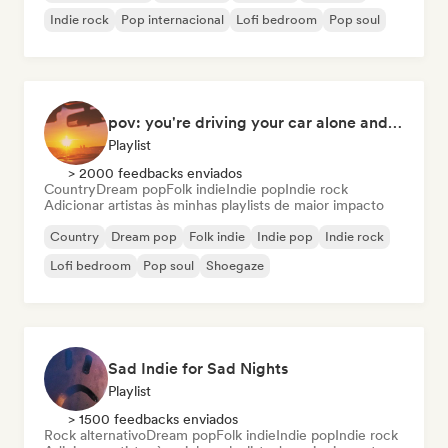
Indie rock
Pop internacional
Lofi bedroom
Pop soul
pov: you're driving your car alone and it's golden hour
Playlist
> 2000 feedbacks enviados
Country
Dream pop
Folk indie
Indie pop
Indie rock
Adicionar artistas às minhas playlists de maior impacto
Country
Dream pop
Folk indie
Indie pop
Indie rock
Lofi bedroom
Pop soul
Shoegaze
Sad Indie for Sad Nights
Playlist
> 1500 feedbacks enviados
Rock alternativo
Dream pop
Folk indie
Indie pop
Indie rock