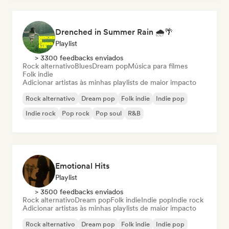
Drenched in Summer Rain 🌧️🌴
Playlist
> 3300 feedbacks enviados
Rock alternativo
Blues
Dream pop
Música para filmes
Folk indie
Adicionar artistas às minhas playlists de maior impacto
Rock alternativo
Dream pop
Folk indie
Indie pop
Indie rock
Pop rock
Pop soul
R&B
Emotional Hits
Playlist
> 3500 feedbacks enviados
Rock alternativo
Dream pop
Folk indie
Indie pop
Indie rock
Adicionar artistas às minhas playlists de maior impacto
Rock alternativo
Dream pop
Folk indie
Indie pop