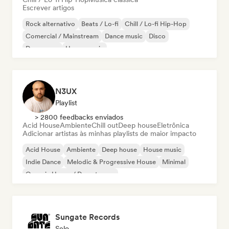
Escrever artigos
Rock alternativo
Beats / Lo-fi
Chill / Lo-fi Hip-Hop
Comercial / Mainstream
Dance music
Disco
Dream pop
House music
N3UX
Playlist
> 2800 feedbacks enviados
Acid House
Ambiente
Chill out
Deep house
Eletrônica
Adicionar artistas às minhas playlists de maior impacto
Acid House
Ambiente
Deep house
House music
Indie Dance
Melodic & Progressive House
Minimal
Organic House / Downtempo
Sungate Records
Selo