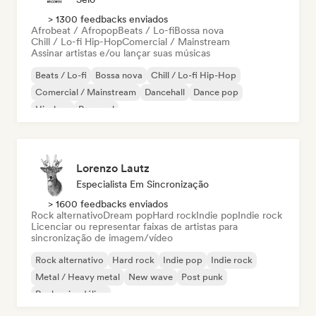
> 1300 feedbacks enviados
Afrobeat / Afropop
Beats / Lo-fi
Bossa nova
Chill / Lo-fi Hip-Hop
Comercial / Mainstream
Assinar artistas e/ou lançar suas músicas
Beats / Lo-fi
Bossa nova
Chill / Lo-fi Hip-Hop
Comercial / Mainstream
Dancehall
Dance pop
Hip-hop
Pop soul
Lorenzo Lautz
Especialista Em Sincronização
> 1600 feedbacks enviados
Rock alternativo
Dream pop
Hard rock
Indie pop
Indie rock
Licenciar ou representar faixas de artistas para
sincronização de imagem/vídeo
Rock alternativo
Hard rock
Indie pop
Indie rock
Metal / Heavy metal
New wave
Post punk
Rock psicodélico