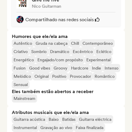
Nico Guitarman
Compartilhado nas redes sociais
Humores que ele/ela ama
Autêntico
Gruda na cabeça
Chill
Contemporâneo
Criativo
Sombrio
Dramático
Excêntrico
Eclético
Energético
Engajado/com propósito
Experimental
Fusion
Good vibes
Groovy
Hardcore
Indie
Intenso
Melódico
Original
Positivo
Provocador
Romântico
Sensual
Eles também estão abertos a receber
Mainstream
Atributos musicais que ele/ela ama
Guitarra acústica
Baixo
Batidas
Guitarra eléctrica
Instrumental
Gravação ao vivo
Faixa finalizada