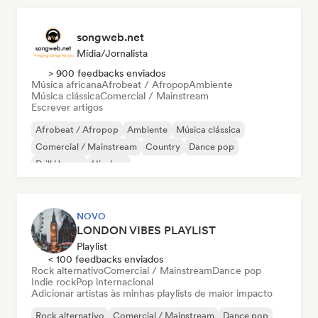
songweb.net
Mídia/Jornalista
> 900 feedbacks enviados
Música africana
Afrobeat / Afropop
Ambiente
Música clássica
Comercial / Mainstream
Escrever artigos
Afrobeat / Afropop
Ambiente
Música clássica
Comercial / Mainstream
Country
Dance pop
Drill/Jersey
Hip-hop
NOVO
LONDON VIBES PLAYLIST
Playlist
< 100 feedbacks enviados
Rock alternativo
Comercial / Mainstream
Dance pop
Indie rock
Pop internacional
Adicionar artistas às minhas playlists de maior impacto
Rock alternativo
Comercial / Mainstream
Dance pop