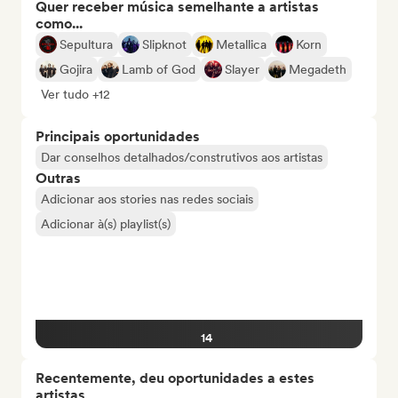
Quer receber música semelhante a artistas
como...
Sepultura
Slipknot
Metallica
Korn
Gojira
Lamb of God
Slayer
Megadeth
Ver tudo +12
Principais oportunidades
Dar conselhos detalhados/construtivos aos artistas
Outras
Adicionar aos stories nas redes sociais
Adicionar à(s) playlist(s)
14
Recentemente, deu oportunidades a estes
artistas