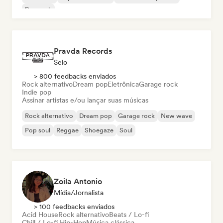
Pop rock
Pravda Records
Selo
> 800 feedbacks enviados
Rock alternativo
Dream pop
Eletrônica
Garage rock
Indie pop
Assinar artistas e/ou lançar suas músicas
Rock alternativo
Dream pop
Garage rock
New wave
Pop soul
Reggae
Shoegaze
Soul
Zoila Antonio
Mídia/Jornalista
> 100 feedbacks enviados
Acid House
Rock alternativo
Beats / Lo-fi
Chill / Lo-fi Hip-Hop
Música clássica