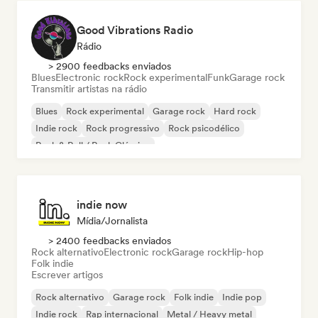
Good Vibrations Radio
Rádio
> 2900 feedbacks enviados
Blues
Electronic rock
Rock experimental
Funk
Garage rock
Transmitir artistas na rádio
Blues
Rock experimental
Garage rock
Hard rock
Indie rock
Rock progressivo
Rock psicodélico
Rock & Roll / Rock Clássico
indie now
Mídia/Jornalista
> 2400 feedbacks enviados
Rock alternativo
Electronic rock
Garage rock
Hip-hop
Folk indie
Escrever artigos
Rock alternativo
Garage rock
Folk indie
Indie pop
Indie rock
Rap internacional
Metal / Heavy metal