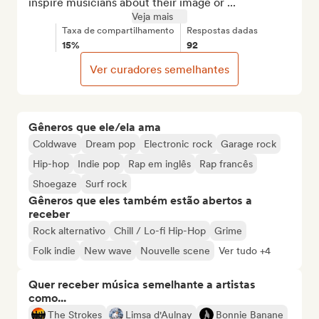
inspire musicians about their image or ...
Veja mais
Taxa de compartilhamento
Respostas dadas
15%
92
Ver curadores semelhantes
Gêneros que ele/ela ama
Coldwave
Dream pop
Electronic rock
Garage rock
Hip-hop
Indie pop
Rap em inglês
Rap francês
Shoegaze
Surf rock
Gêneros que eles também estão abertos a
receber
Rock alternativo
Chill / Lo-fi Hip-Hop
Grime
Folk indie
New wave
Nouvelle scene
Ver tudo +4
Quer receber música semelhante a artistas
como...
The Strokes
Limsa d'Aulnay
Bonnie Banane