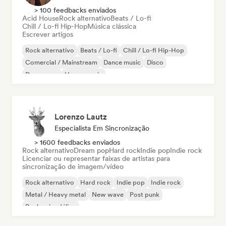
> 100 feedbacks enviados
Acid House
Rock alternativo
Beats / Lo-fi
Chill / Lo-fi Hip-Hop
Música clássica
Escrever artigos
Rock alternativo
Beats / Lo-fi
Chill / Lo-fi Hip-Hop
Comercial / Mainstream
Dance music
Disco
Dream pop
House music
Lorenzo Lautz
Especialista Em Sincronização
> 1600 feedbacks enviados
Rock alternativo
Dream pop
Hard rock
Indie pop
Indie rock
Licenciar ou representar faixas de artistas para
sincronização de imagem/vídeo
Rock alternativo
Hard rock
Indie pop
Indie rock
Metal / Heavy metal
New wave
Post punk
Rock psicodélico