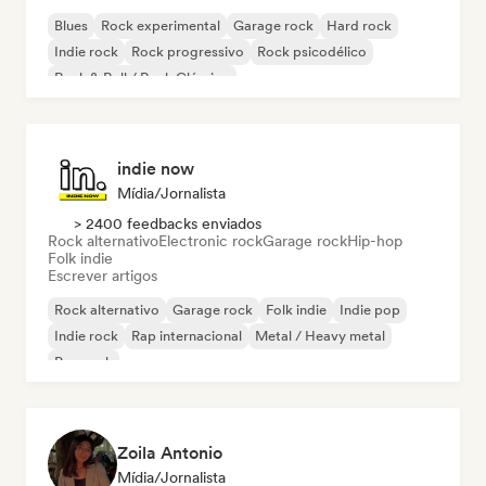
Blues
Rock experimental
Garage rock
Hard rock
Indie rock
Rock progressivo
Rock psicodélico
Rock & Roll / Rock Clássico
indie now
Mídia/Jornalista
> 2400 feedbacks enviados
Rock alternativo
Electronic rock
Garage rock
Hip-hop
Folk indie
Escrever artigos
Rock alternativo
Garage rock
Folk indie
Indie pop
Indie rock
Rap internacional
Metal / Heavy metal
Pop rock
Zoila Antonio
Mídia/Jornalista