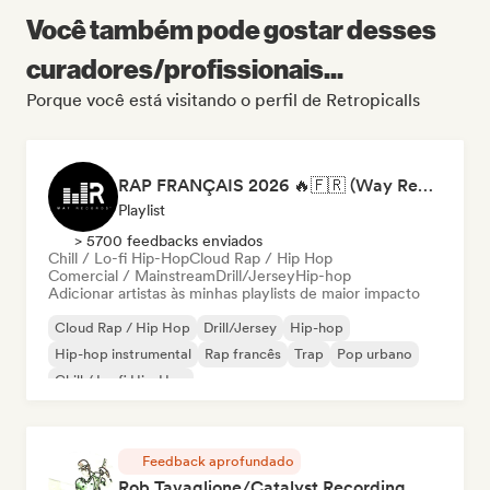
Você também pode gostar desses
curadores/profissionais...
Porque você está visitando o perfil de Retropicalls
RAP FRANÇAIS 2026 🔥🇫🇷 (Way Records)
Playlist
> 5700 feedbacks enviados
Chill / Lo-fi Hip-Hop
Cloud Rap / Hip Hop
Comercial / Mainstream
Drill/Jersey
Hip-hop
Adicionar artistas às minhas playlists de maior impacto
Cloud Rap / Hip Hop
Drill/Jersey
Hip-hop
Hip-hop instrumental
Rap francês
Trap
Pop urbano
Chill / Lo-fi Hip-Hop
Feedback aprofundado
Rob Tavaglione/Catalyst Recording