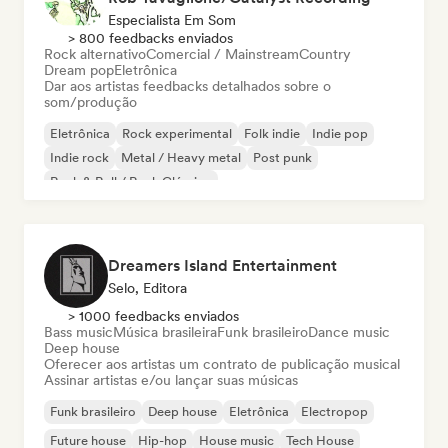
Especialista Em Som
> 800 feedbacks enviados
Rock alternativo
Comercial / Mainstream
Country
Dream pop
Eletrônica
Dar aos artistas feedbacks detalhados sobre o
som/produção
Eletrônica
Rock experimental
Folk indie
Indie pop
Indie rock
Metal / Heavy metal
Post punk
Rock & Roll / Rock Clássico
Dreamers Island Entertainment
Selo, Editora
> 1000 feedbacks enviados
Bass music
Música brasileira
Funk brasileiro
Dance music
Deep house
Oferecer aos artistas um contrato de publicação musical
Assinar artistas e/ou lançar suas músicas
Funk brasileiro
Deep house
Eletrônica
Electropop
Future house
Hip-hop
House music
Tech House