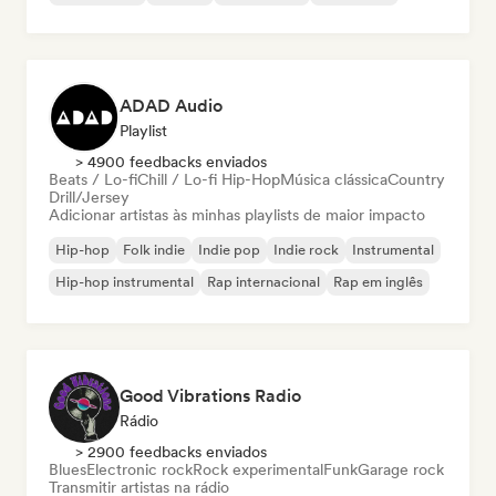
ADAD Audio
Playlist
> 4900 feedbacks enviados
Beats / Lo-fi
Chill / Lo-fi Hip-Hop
Música clássica
Country
Drill/Jersey
Adicionar artistas às minhas playlists de maior impacto
Hip-hop
Folk indie
Indie pop
Indie rock
Instrumental
Hip-hop instrumental
Rap internacional
Rap em inglês
Good Vibrations Radio
Rádio
> 2900 feedbacks enviados
Blues
Electronic rock
Rock experimental
Funk
Garage rock
Transmitir artistas na rádio