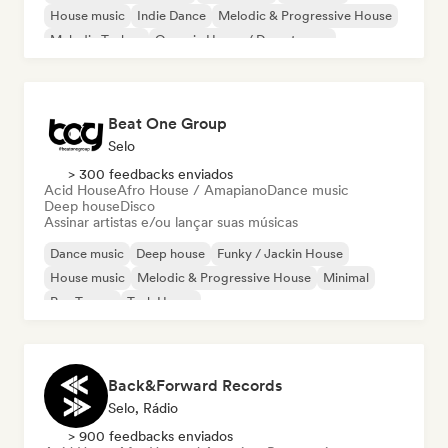
House music
Indie Dance
Melodic & Progressive House
Melodic Techno
Organic House / Downtempo
Beat One Group
Selo
> 300 feedbacks enviados
Acid House
Afro House / Amapiano
Dance music
Deep house
Disco
Assinar artistas e/ou lançar suas músicas
Dance music
Deep house
Funky / Jackin House
House music
Melodic & Progressive House
Minimal
Psy-Trance
Tech House
Back&Forward Records
Selo, Rádio
> 900 feedbacks enviados