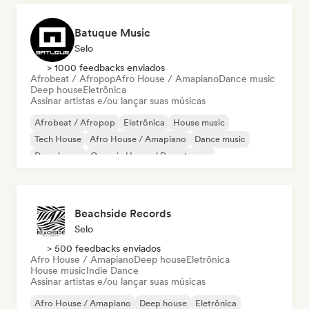
Batuque Music
Selo
> 1000 feedbacks enviados
Afrobeat / Afropop
Afro House / Amapiano
Dance music
Deep house
Eletrônica
Assinar artistas e/ou lançar suas músicas
Afrobeat / Afropop
Eletrônica
House music
Tech House
Afro House / Amapiano
Dance music
Deep house
Organic House / Downtempo
Beachside Records
Selo
> 500 feedbacks enviados
Afro House / Amapiano
Deep house
Eletrônica
House music
Indie Dance
Assinar artistas e/ou lançar suas músicas
Afro House / Amapiano
Deep house
Eletrônica