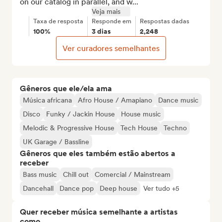
on our catalog in parallel, and w...
Veja mais
Taxa de resposta
Responde em
Respostas dadas
100%
3 dias
2,248
Ver curadores semelhantes
Gêneros que ele/ela ama
Música africana
Afro House / Amapiano
Dance music
Disco
Funky / Jackin House
House music
Melodic & Progressive House
Tech House
Techno
UK Garage / Bassline
Gêneros que eles também estão abertos a
receber
Bass music
Chill out
Comercial / Mainstream
Dancehall
Dance pop
Deep house
Ver tudo +5
Quer receber música semelhante a artistas
como...