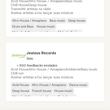
Acid House
Afro House / Amapiano
Bass music
Chill House
Deep house
Transmitir artistas na rádio
Assinar artistas e/ou lançar suas músicas
Afro House / Amapiano
Bass music
Deep house
Drum and Bass
House music
Melodic & Progressive House
Melodic Techno
Tech House
Jealous Records
Selo
> 500 feedbacks enviados
Acid House
Afro House / Amapiano
Ambiente
Bass music
Chill out
Assinar artistas e/ou lançar suas músicas
Acid House
Afro House / Amapiano
Dance music
Deep house
French house
House music
Melodic & Progressive House
Tech House