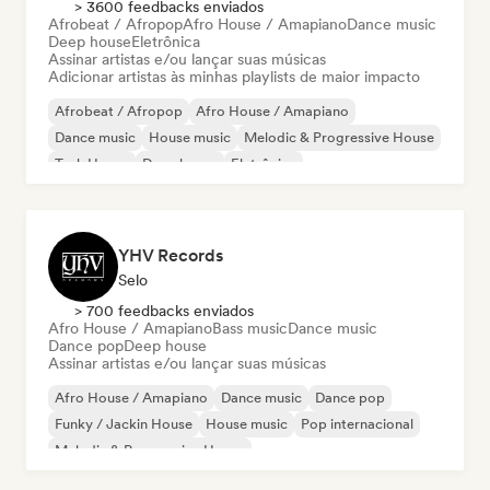
> 3600 feedbacks enviados
Afrobeat / Afropop
Afro House / Amapiano
Dance music
Deep house
Eletrônica
Assinar artistas e/ou lançar suas músicas
Adicionar artistas às minhas playlists de maior impacto
Afrobeat / Afropop
Afro House / Amapiano
Dance music
House music
Melodic & Progressive House
Tech House
Deep house
Eletrônica
YHV Records
Selo
> 700 feedbacks enviados
Afro House / Amapiano
Bass music
Dance music
Dance pop
Deep house
Assinar artistas e/ou lançar suas músicas
Afro House / Amapiano
Dance music
Dance pop
Funky / Jackin House
House music
Pop internacional
Melodic & Progressive House
Organic House / Downtempo