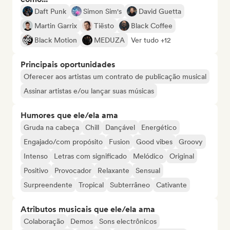
Daft Punk
Simon Sim's
David Guetta
Martin Garrix
Tiësto
Black Coffee
Black Motion
MEDUZA
Ver tudo +12
Principais oportunidades
Oferecer aos artistas um contrato de publicação musical
Assinar artistas e/ou lançar suas músicas
Humores que ele/ela ama
Gruda na cabeça
Chill
Dançável
Energético
Engajado/com propósito
Fusion
Good vibes
Groovy
Intenso
Letras com significado
Melódico
Original
Positivo
Provocador
Relaxante
Sensual
Surpreendente
Tropical
Subterrâneo
Cativante
Atributos musicais que ele/ela ama
Colaboração
Demos
Sons electrônicos