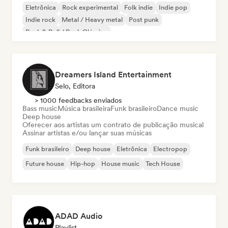
Eletrônica
Rock experimental
Folk indie
Indie pop
Indie rock
Metal / Heavy metal
Post punk
Rock & Roll / Rock Clássico
Dreamers Island Entertainment
Selo, Editora
> 1000 feedbacks enviados
Bass music
Música brasileira
Funk brasileiro
Dance music
Deep house
Oferecer aos artistas um contrato de publicação musical
Assinar artistas e/ou lançar suas músicas
Funk brasileiro
Deep house
Eletrônica
Electropop
Future house
Hip-hop
House music
Tech House
ADAD Audio
Playlist