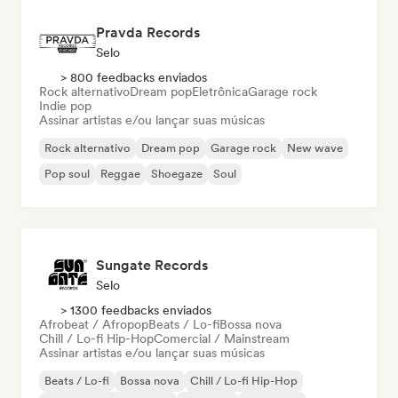
Pravda Records
Selo
> 800 feedbacks enviados
Rock alternativo
Dream pop
Eletrônica
Garage rock
Indie pop
Assinar artistas e/ou lançar suas músicas
Rock alternativo
Dream pop
Garage rock
New wave
Pop soul
Reggae
Shoegaze
Soul
Sungate Records
Selo
> 1300 feedbacks enviados
Afrobeat / Afropop
Beats / Lo-fi
Bossa nova
Chill / Lo-fi Hip-Hop
Comercial / Mainstream
Assinar artistas e/ou lançar suas músicas
Beats / Lo-fi
Bossa nova
Chill / Lo-fi Hip-Hop