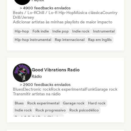
> 4900 feedbacks enviados
Beats / Lo-fi
Chill / Lo-fi Hip-Hop
Música clássica
Country
Drill/Jersey
Adicionar artistas às minhas playlists de maior impacto
Hip-hop
Folk indie
Indie pop
Indie rock
Instrumental
Hip-hop instrumental
Rap internacional
Rap em inglês
Good Vibrations Radio
Rádio
> 2900 feedbacks enviados
Blues
Electronic rock
Rock experimental
Funk
Garage rock
Transmitir artistas na rádio
Blues
Rock experimental
Garage rock
Hard rock
Indie rock
Rock progressivo
Rock psicodélico
Rock & Roll / Rock Clássico