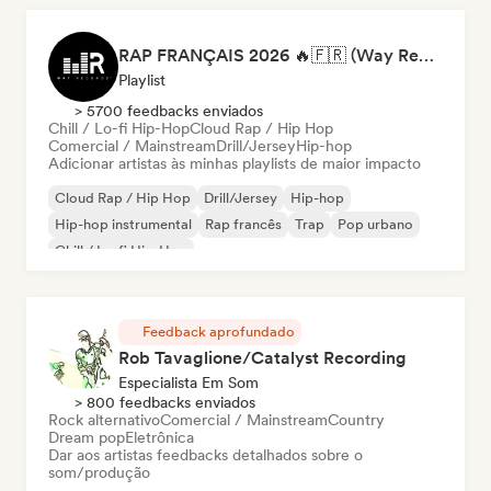
RAP FRANÇAIS 2026 🔥🇫🇷 (Way Records)
Playlist
> 5700 feedbacks enviados
Chill / Lo-fi Hip-Hop
Cloud Rap / Hip Hop
Comercial / Mainstream
Drill/Jersey
Hip-hop
Adicionar artistas às minhas playlists de maior impacto
Cloud Rap / Hip Hop
Drill/Jersey
Hip-hop
Hip-hop instrumental
Rap francês
Trap
Pop urbano
Chill / Lo-fi Hip-Hop
Feedback aprofundado
Rob Tavaglione/Catalyst Recording
Especialista Em Som
> 800 feedbacks enviados
Rock alternativo
Comercial / Mainstream
Country
Dream pop
Eletrônica
Dar aos artistas feedbacks detalhados sobre o
som/produção