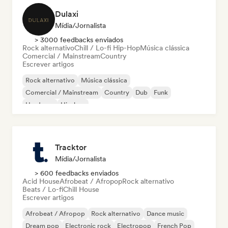
Dulaxi
Mídia/Jornalista
> 3000 feedbacks enviados
Rock alternativo
Chill / Lo-fi Hip-Hop
Música clássica
Comercial / Mainstream
Country
Escrever artigos
Rock alternativo
Música clássica
Comercial / Mainstream
Country
Dub
Funk
Hardcore
Hip-hop
Tracktor
Mídia/Jornalista
> 600 feedbacks enviados
Acid House
Afrobeat / Afropop
Rock alternativo
Beats / Lo-fi
Chill House
Escrever artigos
Afrobeat / Afropop
Rock alternativo
Dance music
Dream pop
Electronic rock
Electropop
French Pop