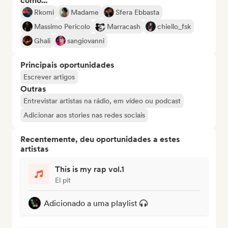
como...
Rkomi
Madame
Sfera Ebbasta
Massimo Pericolo
Marracash
chiello_fsk
Ghali
sangiovanni
Principais oportunidades
Escrever artigos
Outras
Entrevistar artistas na rádio, em vídeo ou podcast
Adicionar aos stories nas redes sociais
Recentemente, deu oportunidades a estes
artistas
This is my rap vol.1
El pit
Adicionado a uma playlist