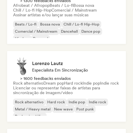
> 1300 feedbacks enviados
Afrobeat / Afropop
Beats / Lo-fi
Bossa nova
Chill / Lo-fi Hip-Hop
Comercial / Mainstream
Assinar artistas e/ou lançar suas músicas
Beats / Lo-fi
Bossa nova
Chill / Lo-fi Hip-Hop
Comercial / Mainstream
Dancehall
Dance pop
Hip-hop
Pop soul
Lorenzo Lautz
Especialista Em Sincronização
> 1600 feedbacks enviados
Rock alternativo
Dream pop
Hard rock
Indie pop
Indie rock
Licenciar ou representar faixas de artistas para
sincronização de imagem/vídeo
Rock alternativo
Hard rock
Indie pop
Indie rock
Metal / Heavy metal
New wave
Post punk
Rock psicodélico