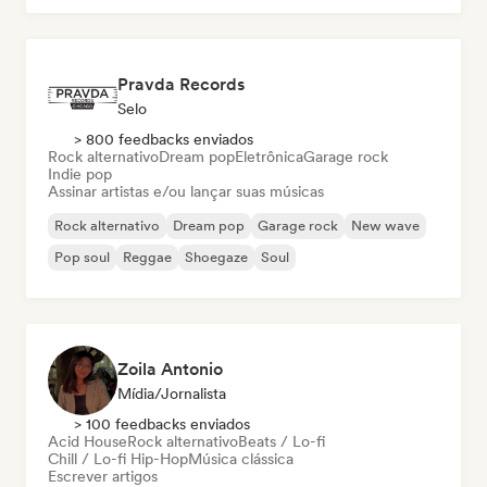
Pravda Records
Selo
> 800 feedbacks enviados
Rock alternativo
Dream pop
Eletrônica
Garage rock
Indie pop
Assinar artistas e/ou lançar suas músicas
Rock alternativo
Dream pop
Garage rock
New wave
Pop soul
Reggae
Shoegaze
Soul
Zoila Antonio
Mídia/Jornalista
> 100 feedbacks enviados
Acid House
Rock alternativo
Beats / Lo-fi
Chill / Lo-fi Hip-Hop
Música clássica
Escrever artigos