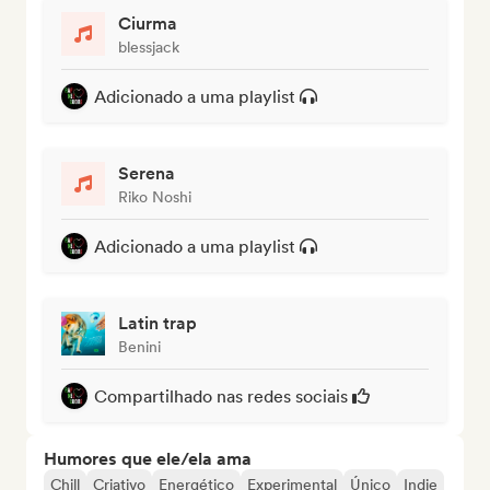
Ciurma
blessjack
Adicionado a uma playlist
Serena
Riko Noshi
Adicionado a uma playlist
Latin trap
Benini
Compartilhado nas redes sociais
Humores que ele/ela ama
Chill
Criativo
Energético
Experimental
Único
Indie