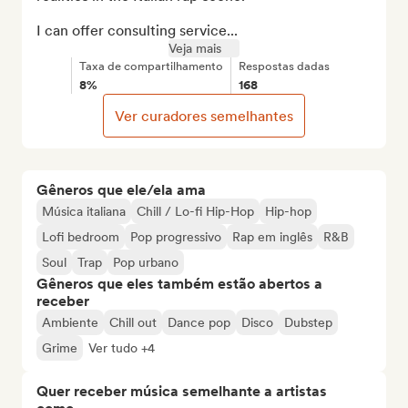
I can offer consulting service...
Veja mais
Taxa de compartilhamento
Respostas dadas
8%
168
Ver curadores semelhantes
Gêneros que ele/ela ama
Música italiana
Chill / Lo-fi Hip-Hop
Hip-hop
Lofi bedroom
Pop progressivo
Rap em inglês
R&B
Soul
Trap
Pop urbano
Gêneros que eles também estão abertos a
receber
Ambiente
Chill out
Dance pop
Disco
Dubstep
Grime
Ver tudo +4
Quer receber música semelhante a artistas