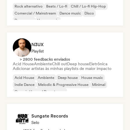
Rock alternativo
Beats / Lo-fi
Chill / Lo-fi Hip-Hop
Comercial / Mainstream
Dance music
Disco
Dream pop
House music
N3UX
Playlist
> 2800 feedbacks enviados
Acid House
Ambiente
Chill out
Deep house
Eletrônica
Adicionar artistas às minhas playlists de maior impacto
Acid House
Ambiente
Deep house
House music
Indie Dance
Melodic & Progressive House
Minimal
Organic House / Downtempo
Sungate Records
Selo