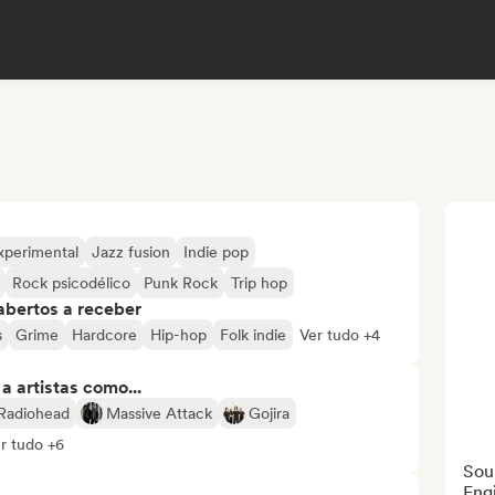
xperimental
Jazz fusion
Indie pop
Rock psicodélico
Punk Rock
Trip hop
abertos a receber
s
Grime
Hardcore
Hip-hop
Folk indie
Ver tudo +4
 artistas como...
Radiohead
Massive Attack
Gojira
r tudo +6
Sou
Engi