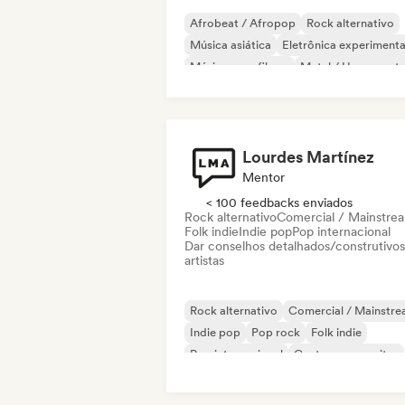
Afrobeat / Afropop
Rock alternativo
Música asiática
Eletrônica experimenta
Música para filmes
Metal / Heavy meta
Pop rock
Rock psicodélico
Lourdes Martínez
Mentor
< 100 feedbacks enviados
Rock alternativo
Comercial / Mainstre
Folk indie
Indie pop
Pop internacional
Dar conselhos detalhados/construtivos
artistas
Rock alternativo
Comercial / Mainstr
Indie pop
Pop rock
Folk indie
Pop internacional
Cantor-compositor