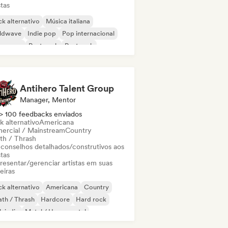
stas
k alternativo
Música italiana
ldwave
Indie pop
Pop internacional
w wave
Post punk
Post rock
Antihero Talent Group
Manager, Mentor
> 100 feedbacks enviados
k alternativo
Americana
ercial / Mainstream
Country
th / Thrash
 conselhos detalhados/construtivos aos
stas
resentar/gerenciar artistas em suas
eiras
k alternativo
Americana
Country
th / Thrash
Hardcore
Hard rock
k indie
Metal / Heavy metal