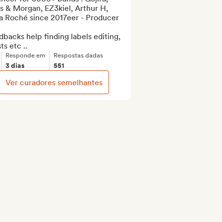
 & Morgan, EZ3kiel, Arthur H, 
a Roché since 2017eer - Producer

backs help finding labels editing, 
sts etc ..
Responde em
Respostas dadas
3 dias
551
Ver curadores semelhantes