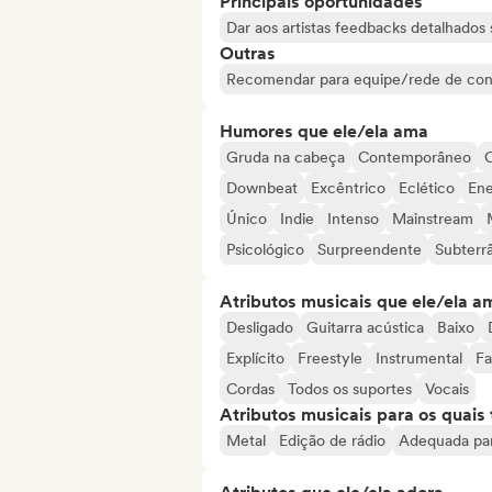
Principais oportunidades
Dar aos artistas feedbacks detalhado
Outras
Recomendar para equipe/rede de con
Humores que ele/ela ama
Gruda na cabeça
Contemporâneo
C
Downbeat
Excêntrico
Eclético
Ene
Único
Indie
Intenso
Mainstream
Psicológico
Surpreendente
Subterr
Atributos musicais que ele/ela a
Desligado
Guitarra acústica
Baixo
Explícito
Freestyle
Instrumental
Fa
Cordas
Todos os suportes
Vocais
Atributos musicais para os quai
Metal
Edição de rádio
Adequada par