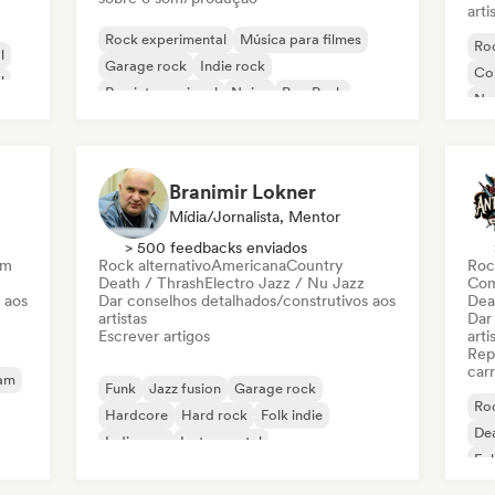
arti
Rock experimental
Música para filmes
Roc
l
Garage rock
Indie rock
Co
l
Rap internacional
Noise
Pop Punk
Ne
Post punk
Branimir Lokner
Mídia/Jornalista, Mentor
> 500 feedbacks enviados
am
Rock alternativo
Americana
Country
Roc
Death / Thrash
Electro Jazz / Nu Jazz
Com
 aos
Dar conselhos detalhados/construtivos aos
Dea
artistas
Dar
Escrever artigos
arti
Rep
carr
eam
Funk
Jazz fusion
Garage rock
Roc
Hardcore
Hard rock
Folk indie
Dea
Indie pop
Instrumental
Fol