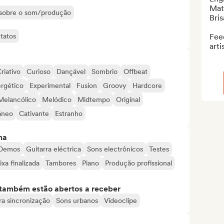
Mats
s sobre o som/produção
Bris
tatos
Feed
arti
riativo
Curioso
Dançável
Sombrio
Offbeat
rgético
Experimental
Fusion
Groovy
Hardcore
Melancólico
Melódico
Midtempo
Original
âneo
Cativante
Estranho
ma
Demos
Guitarra eléctrica
Sons electrônicos
Testes
ixa finalizada
Tambores
Piano
Produção profissional
s também estão abertos a receber
a sincronização
Sons urbanos
Videoclipe