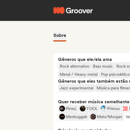
Sobre
Gêneros que ele/ela ama
Rock alternativo
Bass music
Rock e
Metal / Heavy metal
Pop psicodélico
Gêneros que eles também estão 
Jazz experimental
Música para filme
Quer receber música semelhante a
PinioL
TOOL
Primus
Meshuggah
Mats/Morgan
Ve