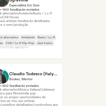
Especialista Em Som
> 1100 feedbacks enviados
k alternativo
Ambiente
Beats / Lo-fi
es
Chill House
 aos artistas feedbacks detalhados
re o som/produção
k alternativo
Ambiente
Beats / Lo-fi
es
Chill / Lo-fi Hip-Hop
Jazz fusion
rage rock
Hip-hop
Claudio Todesco (Italy & Japan focus)
Booker, Mentor
> 600 feedbacks enviados
k alternativo
Música italiana
Coldwave
ica para filmes
Indie pop
ar ou propor oportunidades de
tos ao vivo aos artistas
 conselhos detalhados/construtivos aos