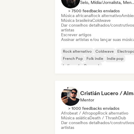
Selo, Mídia/Jornalis
> 7500 feedbacks enviados
Música africana
Rock alternativo
Ambie
Música brasileira
Coldwave
Dar conselhos detalhados/construtivos
artistas
Escrever artigos
Assinar artistas e/ou lançar suas músic
Rock alternativo
Coldwave
Electrop
French Pop
Folk indie
Indie pop
Indie rock
Pop rock
Mentor
> 1000 feedbacks enviados
Afrobeat / Afropop
Rock alternativo
Música asiática
Death / Thrash
Dub
Dar conselhos detalhados/construtivos
artistas