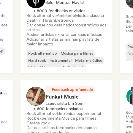
ta, Mentor
Selo, Mentor, Playlist
> 8000 feedbacks enviados
nte
Rock alternativo
Ambiente
Música clássica
Roc
Death / Thrash
Eletrônica
Blu
 aos
Dar conselhos detalhados/construtivos aos
Dar
artistas
sob
Assinar artistas e/ou lançar suas músicas
as
Adicionar artistas às minhas playlists de
maior impacto
Roc
op
Rock alternativo
Música para filmes
Blu
Hard rock
Instrumental
Metal melódico
Ga
Metal / Heavy metal
Post rock
Rock progressivo
Feedback aprofundado
Cristián Lucero / Almagesto
Punkat Music
Especialista Em Som
> 600 feedbacks enviados
Roc
Rock alternativo
Eletrônica experimental
Mús
Rock experimental
Música para filmes
 aos
Ach
Garage rock
even
Dar aos artistas feedbacks detalhados
Dar
sobre o som/produção