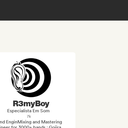
R3myBoy
Especialista Em Som
7k
nd EnginMixing and Mastering 
neer for 3000+ bands : Gojira, 