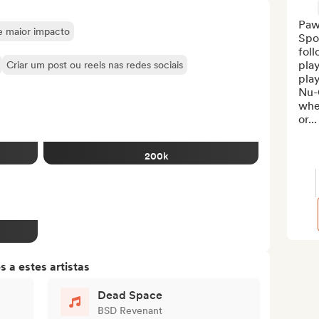
Pawn
de maior impacto
Spo
fol
play
Criar um post ou reels nas redes sociais
play
Nu-G
whet
or...
200k
 a estes artistas
Dead Space
BSD Revenant