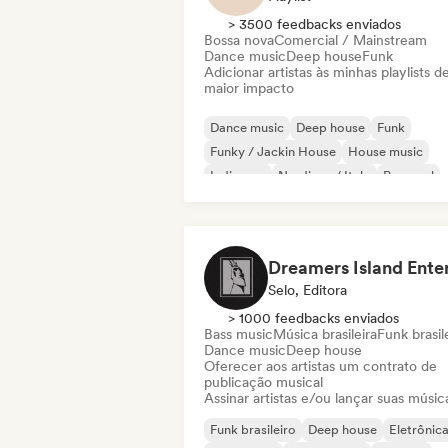
> 3500 feedbacks enviados
Bossa nova
Comercial / Mainstream
Dance music
Deep house
Funk
Adicionar artistas às minhas playlists d
maior impacto
Dance music
Deep house
Funk
Funky / Jackin House
House music
Indie pop
Nu-disco / Italo
Pop soul
Selo, Editora
> 1000 feedbacks enviados
Bass music
Música brasileira
Funk brasil
Dance music
Deep house
Oferecer aos artistas um contrato de
publicação musical
Assinar artistas e/ou lançar suas músic
Funk brasileiro
Deep house
Eletrônic