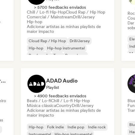
> 5700 feedbacks enviados
Chill / Lo-fi Hip-Hop
Cloud Rap / Hip Hop
Roc
Comercial / Mainstream
Drill/Jersey
Cou
e
Hip-hop
Dar
Adicionar artistas às minhas playlists de
sob
maior impacto
Ele
Cloud Rap / Hip Hop
Drill/Jersey
Ind
Hip-hop
Hip-hop instrumental
Met
Rap francês
Trap
Pop urbano
Roc
Chill / Lo-fi Hip-Hop
Dreamers Island Entertainment
ADAD Audio
Playlist
> 4900 feedbacks enviados
eiro
Beats / Lo-fi
Chill / Lo-fi Hip-Hop
Blu
Música clássica
Country
Drill/Jersey
Fun
Adicionar artistas às minhas playlists de
Tran
maior impacto
as
Blu
Hip-hop
Folk indie
Indie pop
Indie rock
a
Ha
Instrumental
Hip-hop instrumental