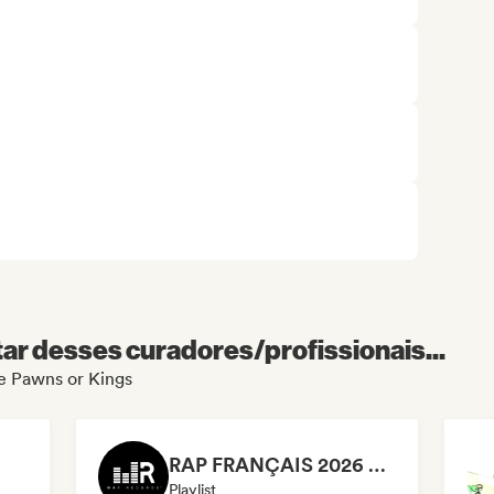
r desses curadores/profissionais...
de Pawns or Kings
RAP FRANÇAIS 2026 🔥🇫🇷 (Way Records)
Playlist