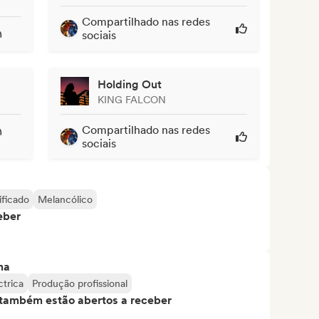
Compartilhado nas redes
sociais
Holding Out
KING FALCON
Compartilhado nas redes
sociais
ificado
Melancólico
eber
ma
ctrica
Produção profissional
s também estão abertos a receber