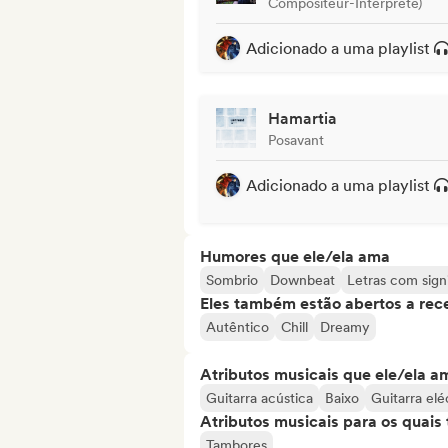
Compositeur-Interprète)
Adicionado a uma playlist
Hamartia
Posavant
Adicionado a uma playlist
Humores que ele/ela ama
Sombrio
Downbeat
Letras com sign
Eles também estão abertos a rec
Autêntico
Chill
Dreamy
Atributos musicais que ele/ela a
Guitarra acústica
Baixo
Guitarra elé
Atributos musicais para os quai
Tambores