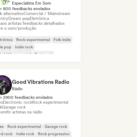
Especialista Em Som
> 800 feedbacks enviados
k alternativo
Comercial / Mainstream
ntry
Dream pop
Eletrônica
 aos artistas feedbacks detalhados
re o som/produção
trônica
Rock experimental
Folk indie
ie pop
Indie rock
al / Heavy metal
Post punk
k & Roll / Rock Clássico
Good Vibrations Radio
Rádio
> 2900 feedbacks enviados
es
Electronic rock
Rock experimental
k
Garage rock
smitir artistas na rádio
es
Rock experimental
Garage rock
rd rock
Indie rock
Rock progressivo