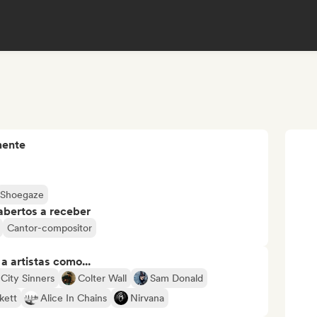
mente
Shoegaze
abertos a receber
Cantor-compositor
 artistas como...
City Sinners
Colter Wall
Sam Donald
kett
Alice In Chains
Nirvana