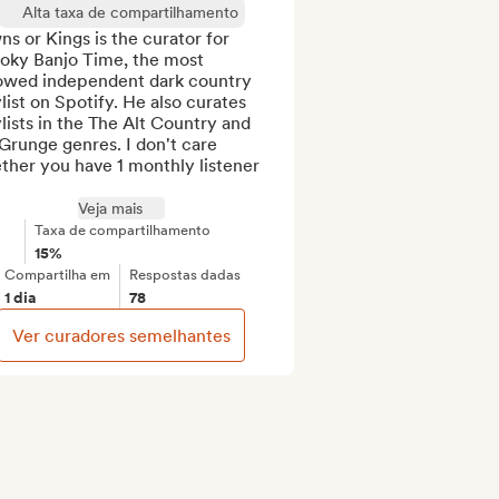
Alta taxa de compartilhamento
s or Kings is the curator for  
oky Banjo Time, the most 
lowed independent dark country 
list on Spotify. He also curates 
lists in the The Alt Country and 
runge genres. I don't care 
her you have 1 monthly listener 
Veja mais
Taxa de compartilhamento
15%
Compartilha em
Respostas dadas
1 dia
78
Ver curadores semelhantes