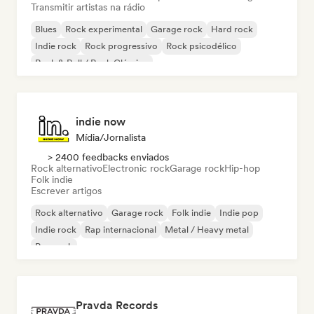
Transmitir artistas na rádio
Blues
Rock experimental
Garage rock
Hard rock
Indie rock
Rock progressivo
Rock psicodélico
Rock & Roll / Rock Clássico
indie now
Mídia/Jornalista
> 2400 feedbacks enviados
Rock alternativo
Electronic rock
Garage rock
Hip-hop
Folk indie
Escrever artigos
Rock alternativo
Garage rock
Folk indie
Indie pop
Indie rock
Rap internacional
Metal / Heavy metal
Pop rock
Pravda Records