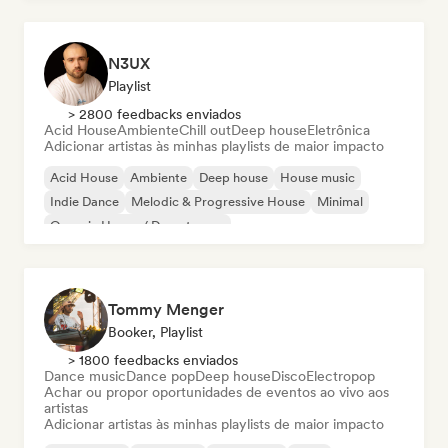
N3UX
Playlist
> 2800 feedbacks enviados
Acid House
Ambiente
Chill out
Deep house
Eletrônica
Adicionar artistas às minhas playlists de maior impacto
Acid House
Ambiente
Deep house
House music
Indie Dance
Melodic & Progressive House
Minimal
Organic House / Downtempo
Tommy Menger
Booker, Playlist
> 1800 feedbacks enviados
Dance music
Dance pop
Deep house
Disco
Electropop
Achar ou propor oportunidades de eventos ao vivo aos
artistas
Adicionar artistas às minhas playlists de maior impacto