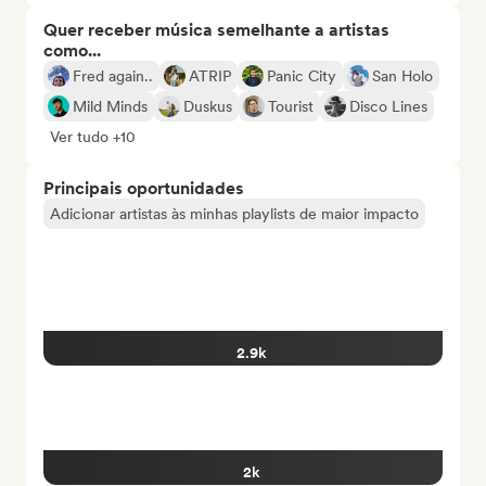
Quer receber música semelhante a artistas
como...
Fred again..
ATRIP
Panic City
San Holo
Mild Minds
Duskus
Tourist
Disco Lines
Ver tudo +10
Principais oportunidades
Adicionar artistas às minhas playlists de maior impacto
2.9k
2k