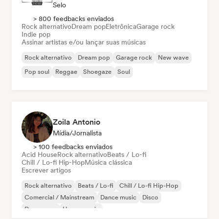
Selo
> 800 feedbacks enviados
Rock alternativo
Dream pop
Eletrônica
Garage rock
Indie pop
Assinar artistas e/ou lançar suas músicas
Rock alternativo
Dream pop
Garage rock
New wave
Pop soul
Reggae
Shoegaze
Soul
Zoila Antonio
Mídia/Jornalista
> 100 feedbacks enviados
Acid House
Rock alternativo
Beats / Lo-fi
Chill / Lo-fi Hip-Hop
Música clássica
Escrever artigos
Rock alternativo
Beats / Lo-fi
Chill / Lo-fi Hip-Hop
Comercial / Mainstream
Dance music
Disco
Dream pop
House music