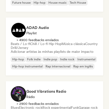
Future house
Hip-hop
House music
Tech House
ADAD Audio
Playlist
> 4900 feedbacks enviados
Beats / Lo-fi
Chill / Lo-fi Hip-Hop
Música clássica
Country
Drill/Jersey
Adicionar artistas às minhas playlists de maior impacto
Hip-hop
Folk indie
Indie pop
Indie rock
Instrumental
Hip-hop instrumental
Rap internacional
Rap em inglês
Good Vibrations Radio
Rádio
> 2900 feedbacks enviados
Blues
Electronic rock
Rock experimental
Funk
Garage rock