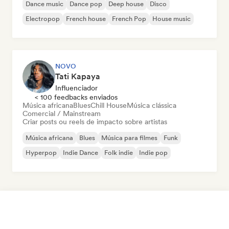
Dance music
Dance pop
Deep house
Disco
Electropop
French house
French Pop
House music
NOVO
Tati Kapaya
Influenciador
< 100 feedbacks enviados
Música africana
Blues
Chill House
Música clássica
Comercial / Mainstream
Criar posts ou reels de impacto sobre artistas
Música africana
Blues
Música para filmes
Funk
Hyperpop
Indie Dance
Folk indie
Indie pop