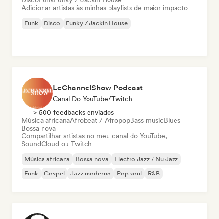
Disco
Funk
Funky / Jackin House
Adicionar artistas às minhas playlists de maior impacto
Funk
Disco
Funky / Jackin House
LeChannelShow Podcast
Canal Do YouTube/Twitch
> 500 feedbacks enviados
Música africana
Afrobeat / Afropop
Bass music
Blues
Bossa nova
Compartilhar artistas no meu canal do YouTube,
SoundCloud ou Twitch
Música africana
Bossa nova
Electro Jazz / Nu Jazz
Funk
Gospel
Jazz moderno
Pop soul
R&B