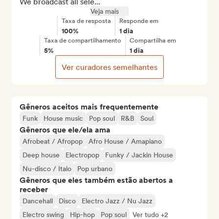
We broadcast all sele...
Veja mais
Taxa de resposta
Responde em
100%
1 dia
Taxa de compartilhamento
Compartilha em
5%
1 dia
Ver curadores semelhantes
Gêneros aceitos mais frequentemente
Funk
House music
Pop soul
R&B
Soul
Gêneros que ele/ela ama
Afrobeat / Afropop
Afro House / Amapiano
Deep house
Electropop
Funky / Jackin House
Nu-disco / Italo
Pop urbano
Gêneros que eles também estão abertos a
receber
Dancehall
Disco
Electro Jazz / Nu Jazz
Electro swing
Hip-hop
Pop soul
Ver tudo +2