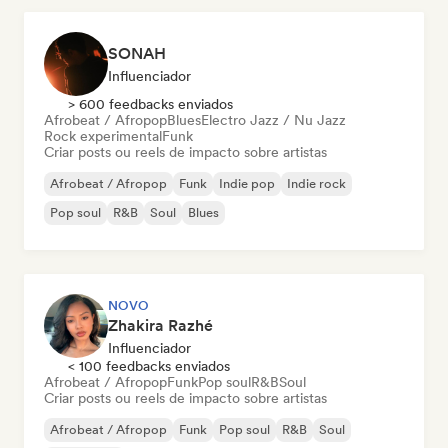
SONAH
Influenciador
> 600 feedbacks enviados
Afrobeat / Afropop
Blues
Electro Jazz / Nu Jazz
Rock experimental
Funk
Criar posts ou reels de impacto sobre artistas
Afrobeat / Afropop
Funk
Indie pop
Indie rock
Pop soul
R&B
Soul
Blues
NOVO
Zhakira Razhé
Influenciador
< 100 feedbacks enviados
Afrobeat / Afropop
Funk
Pop soul
R&B
Soul
Criar posts ou reels de impacto sobre artistas
Afrobeat / Afropop
Funk
Pop soul
R&B
Soul