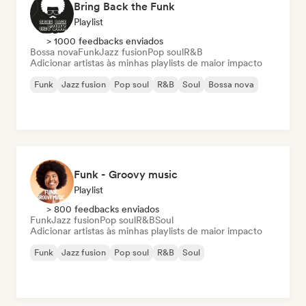
Bring Back the Funk
Playlist
> 1000 feedbacks enviados
Bossa nova
Funk
Jazz fusion
Pop soul
R&B
Adicionar artistas às minhas playlists de maior impacto
Funk
Jazz fusion
Pop soul
R&B
Soul
Bossa nova
Funk - Groovy music
Playlist
> 800 feedbacks enviados
Funk
Jazz fusion
Pop soul
R&B
Soul
Adicionar artistas às minhas playlists de maior impacto
Funk
Jazz fusion
Pop soul
R&B
Soul