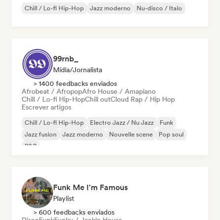
Chill / Lo-fi Hip-Hop
Jazz moderno
Nu-disco / Italo
99rnb_
Mídia/Jornalista
> 1400 feedbacks enviados
Afrobeat / Afropop
Afro House / Amapiano
Chill / Lo-fi Hip-Hop
Chill out
Cloud Rap / Hip Hop
Escrever artigos
Chill / Lo-fi Hip-Hop
Electro Jazz / Nu Jazz
Funk
Jazz fusion
Jazz moderno
Nouvelle scene
Pop soul
R&B
Funk Me I'm Famous
Playlist
> 600 feedbacks enviados