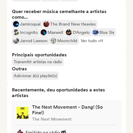
Quer receber música semelhante a artistas
como...
Jamiroquai
The Brand New Heavies
Incognito
Maxwell
D'Angelo
Blue Six
Jarrod Lawson
Moonchild
Ver tudo +11
Principais oportunidades
Transmitir artistas na rádio
Outras
Adicionar à(s) playlist(s)
Recentemente, deu oportunidades a estes
artistas
The Next Movement - Dang! (So
Fine!)
The Next Movement
Emitido na rádio