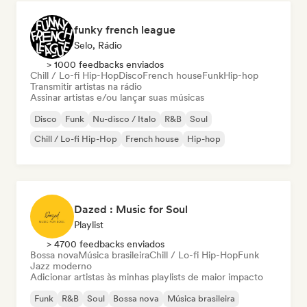
funky french league
Selo, Rádio
> 1000 feedbacks enviados
Chill / Lo-fi Hip-Hop
Disco
French house
Funk
Hip-hop
Transmitir artistas na rádio
Assinar artistas e/ou lançar suas músicas
Disco
Funk
Nu-disco / Italo
R&B
Soul
Chill / Lo-fi Hip-Hop
French house
Hip-hop
Dazed : Music for Soul
Playlist
> 4700 feedbacks enviados
Bossa nova
Música brasileira
Chill / Lo-fi Hip-Hop
Funk
Jazz moderno
Adicionar artistas às minhas playlists de maior impacto
Funk
R&B
Soul
Bossa nova
Música brasileira