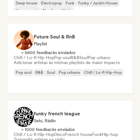
Deep house
Electropop
Funk
Funky / Jackin House
House music
Nu-disco / Italo
Future Soul & RnB
Playlist
> 5600 feedbacks enviados
Chill / Lo-fi Hip-Hop
Pop soul
R&B
Soul
Pop urbano
Adicionar artistas às minhas playlists de maior impacto
Pop soul
R&B
Soul
Pop urbano
Chill / Lo-fi Hip-Hop
funky french league
Selo, Rádio
> 1000 feedbacks enviados
Chill / Lo-fi Hip-Hop
Disco
French house
Funk
Hip-hop
Transmitir artistas na rádio