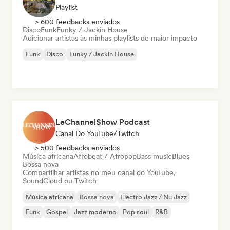
Playlist
> 600 feedbacks enviados
Disco
Funk
Funky / Jackin House
Adicionar artistas às minhas playlists de maior impacto
Funk
Disco
Funky / Jackin House
LeChannelShow Podcast
Canal Do YouTube/Twitch
> 500 feedbacks enviados
Música africana
Afrobeat / Afropop
Bass music
Blues
Bossa nova
Compartilhar artistas no meu canal do YouTube,
SoundCloud ou Twitch
Música africana
Bossa nova
Electro Jazz / Nu Jazz
Funk
Gospel
Jazz moderno
Pop soul
R&B