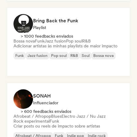
Bring Back the Funk
Playlist
> 1000 feedbacks enviados
Bossa nova
Funk
Jazz fusion
Pop soul
R&B
Adicionar artistas às minhas playlists de maior impacto
Funk
Jazz fusion
Pop soul
R&B
Soul
Bossa nova
SONAH
Influenciador
> 600 feedbacks enviados
Afrobeat / Afropop
Blues
Electro Jazz / Nu Jazz
Rock experimental
Funk
Criar posts ou reels de impacto sobre artistas
Afrobeat / Afropop
Funk
Indie pop
Indie rock