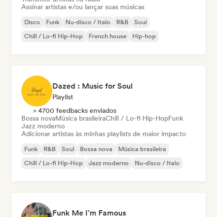
Assinar artistas e/ou lançar suas músicas
Disco
Funk
Nu-disco / Italo
R&B
Soul
Chill / Lo-fi Hip-Hop
French house
Hip-hop
Dazed : Music for Soul
Playlist
> 4700 feedbacks enviados
Bossa nova
Música brasileira
Chill / Lo-fi Hip-Hop
Funk
Jazz moderno
Adicionar artistas às minhas playlists de maior impacto
Funk
R&B
Soul
Bossa nova
Música brasileira
Chill / Lo-fi Hip-Hop
Jazz moderno
Nu-disco / Italo
Funk Me I'm Famous