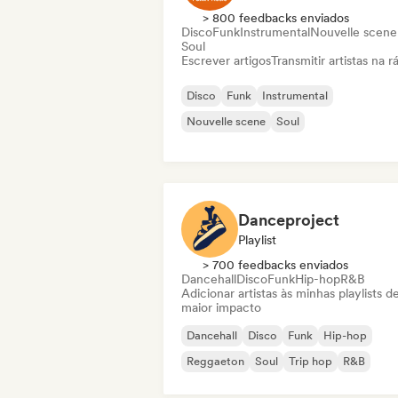
> 800 feedbacks enviados
Disco
Funk
Instrumental
Nouvelle scene
Soul
Escrever artigos
Transmitir artistas na r
Disco
Funk
Instrumental
Nouvelle scene
Soul
Danceproject
Playlist
> 700 feedbacks enviados
Dancehall
Disco
Funk
Hip-hop
R&B
Adicionar artistas às minhas playlists d
maior impacto
Dancehall
Disco
Funk
Hip-hop
Reggaeton
Soul
Trip hop
R&B