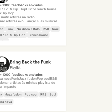
> 1000 feedbacks enviados
l / Lo-fi Hip-Hop
Disco
French house
k
Hip-hop
smitir artistas na rádio
nar artistas e/ou lançar suas músicas
sco
Funk
Nu-disco / Italo
R&B
Soul
ll / Lo-fi Hip-Hop
French house
p-hop
Bring Back the Funk
Playlist
> 1000 feedbacks enviados
sa nova
Funk
Jazz fusion
Pop soul
R&B
ionar artistas às minhas playlists de
or impacto
nk
Jazz fusion
Pop soul
R&B
Soul
ssa nova