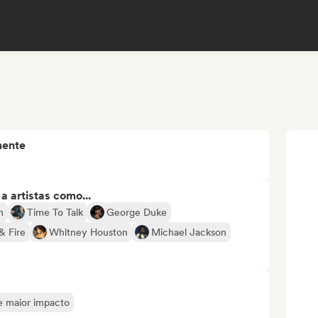
mente
 artistas como...
m
Time To Talk
George Duke
& Fire
Whitney Houston
Michael Jackson
de maior impacto