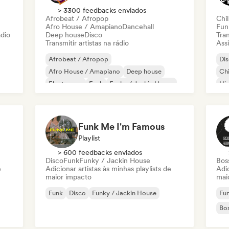
> 3300 feedbacks enviados
Afrobeat / Afropop
Chil
Afro House / Amapiano
Dancehall
Fun
ádio
Deep house
Disco
Tran
Transmitir artistas na rádio
Assi
Afrobeat / Afropop
Di
Afro House / Amapiano
Deep house
Chi
Electropop
Funk
Funky / Jackin House
Hi
House music
Nu-disco / Italo
Funk Me I'm Famous
Playlist
> 600 feedbacks enviados
Disco
Funk
Funky / Jackin House
Bos
e
Adicionar artistas às minhas playlists de
Adic
maior impacto
mai
Funk
Disco
Funky / Jackin House
Fu
Bo