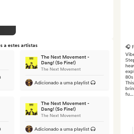
 a estes artistas
🎧 
Vibe
The Next Movement -
Step
Dang! (So Fine!)
heav
The Next Movement
exp
80s 
Adicionado a uma playlist
This
brin
fu...
The Next Movement -
Dang! (So Fine!)
The Next Movement
Adicionado a uma playlist