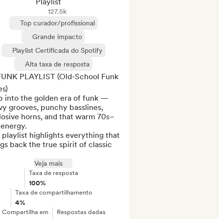
Playlist
127.5k
Top curador/profissional
Grande impacto
Playlist Certificada do Spotify
Alta taxa de resposta
FUNK PLAYLIST (Old-School Funk 
s)

 into the golden era of funk — 
y grooves, punchy basslines, 
losive horns, and that warm 70s–
energy.

 playlist highlights everything that 
gs back the true spirit of classic 
Veja mais
Taxa de resposta
100%
Taxa de compartilhamento
4%
Compartilha em
Respostas dadas