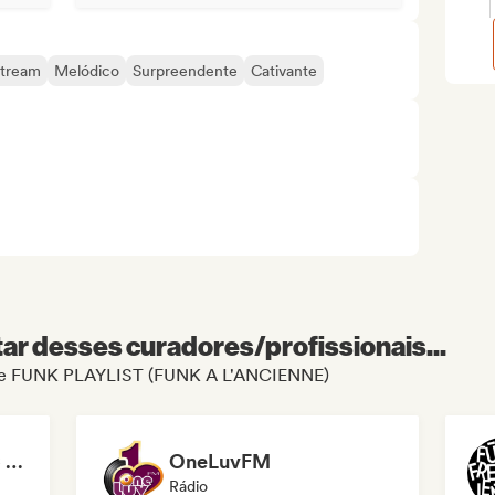
tream
Melódico
Surpreendente
Cativante
r desses curadores/profissionais...
il de FUNK PLAYLIST (FUNK A L'ANCIENNE)
FM 80 FUNKY MUSIC - Disco-Funk & Soul Radio
OneLuvFM
Rádio