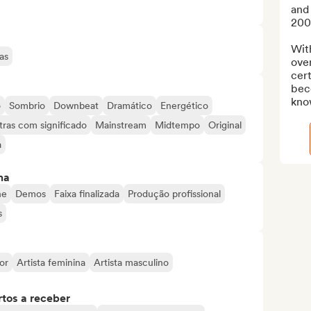
and
200
Wit
as
over
cert
bec
kno
o
Sombrio
Downbeat
Dramático
Energético
tras com significado
Mainstream
Midtempo
Original
a
ma
ne
Demos
Faixa finalizada
Produção profissional
s
or
Artista feminina
Artista masculino
tos a receber