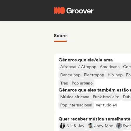
Sobre
Gêneros que ele/ela ama
Afrobeat / Afropop
Americana
Com
Dance pop
Electropop
Hip-hop
Fo
Trap
Pop urbano
Gêneros que eles também estão 
Música africana
Funk brasileiro
Dub
Pop internacional
Ver tudo +4
Quer receber música semelhante a
Nik & Jay
Joey Moe
Svea