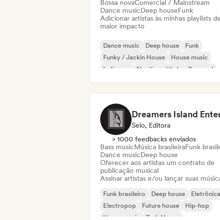
Bossa nova
Comercial / Mainstream
Dance music
Deep house
Funk
Adicionar artistas às minhas playlists d
maior impacto
Dance music
Deep house
Funk
Funky / Jackin House
House music
Indie pop
Nu-disco / Italo
Pop soul
Selo, Editora
> 1000 feedbacks enviados
Bass music
Música brasileira
Funk brasil
Dance music
Deep house
Oferecer aos artistas um contrato de
publicação musical
Assinar artistas e/ou lançar suas músic
Funk brasileiro
Deep house
Eletrônic
Electropop
Future house
Hip-hop
House music
Tech House