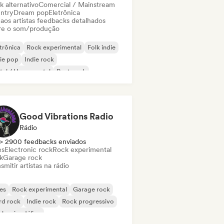
k alternativo
Comercial / Mainstream
ntry
Dream pop
Eletrônica
 aos artistas feedbacks detalhados
re o som/produção
trônica
Rock experimental
Folk indie
ie pop
Indie rock
al / Heavy metal
Post punk
k & Roll / Rock Clássico
Good Vibrations Radio
Rádio
> 2900 feedbacks enviados
es
Electronic rock
Rock experimental
k
Garage rock
smitir artistas na rádio
es
Rock experimental
Garage rock
rd rock
Indie rock
Rock progressivo
k psicodélico