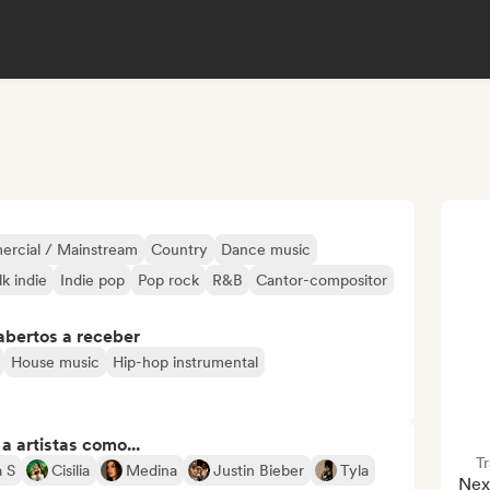
ercial / Mainstream
Country
Dance music
lk indie
Indie pop
Pop rock
R&B
Cantor-compositor
abertos a receber
House music
Hip-hop instrumental
 artistas como...
T
 S
Cisilia
Medina
Justin Bieber
Tyla
Nexu