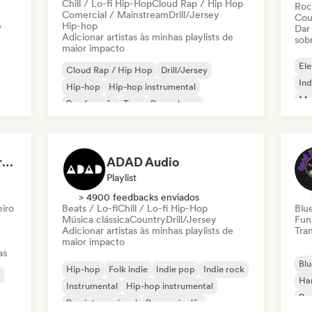
Chill / Lo-fi Hip-Hop
Cloud Rap / Hip Hop
Roc
Comercial / Mainstream
Drill/Jersey
Cou
e
Hip-hop
Dar
Adicionar artistas às minhas playlists de
sob
maior impacto
Ele
Cloud Rap / Hip Hop
Drill/Jersey
Ind
Hip-hop
Hip-hop instrumental
Met
Rap francês
Trap
Pop urbano
Roc
Chill / Lo-fi Hip-Hop
Dreamers Island Entertainment
ADAD Audio
Playlist
> 4900 feedbacks enviados
eiro
Beats / Lo-fi
Chill / Lo-fi Hip-Hop
Blu
Música clássica
Country
Drill/Jersey
Fun
Adicionar artistas às minhas playlists de
Tran
maior impacto
as
Blu
Hip-hop
Folk indie
Indie pop
Indie rock
a
Ha
Instrumental
Hip-hop instrumental
Roc
Rap internacional
Rap em inglês