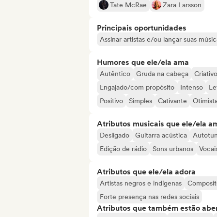
Tate McRae
Zara Larsson
Principais oportunidades
Assinar artistas e/ou lançar suas músic
Humores que ele/ela ama
Autêntico
Gruda na cabeça
Criativ
Engajado/com propósito
Intenso
Le
Positivo
Simples
Cativante
Otimist
Atributos musicais que ele/ela a
Desligado
Guitarra acústica
Autotu
Edição de rádio
Sons urbanos
Vocai
Atributos que ele/ela adora
Artistas negros e indígenas
Composit
Forte presença nas redes sociais
Atributos que também estão aber