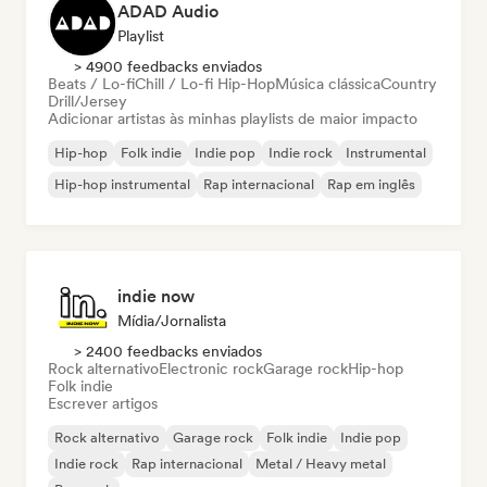
ADAD Audio
Playlist
> 4900 feedbacks enviados
Beats / Lo-fi
Chill / Lo-fi Hip-Hop
Música clássica
Country
Drill/Jersey
Adicionar artistas às minhas playlists de maior impacto
Hip-hop
Folk indie
Indie pop
Indie rock
Instrumental
Hip-hop instrumental
Rap internacional
Rap em inglês
indie now
Mídia/Jornalista
> 2400 feedbacks enviados
Rock alternativo
Electronic rock
Garage rock
Hip-hop
Folk indie
Escrever artigos
Rock alternativo
Garage rock
Folk indie
Indie pop
Indie rock
Rap internacional
Metal / Heavy metal