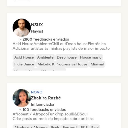
Pop rock
N3UX
Playlist
> 2800 feedbacks enviados
Acid House
Ambiente
Chill out
Deep house
Eletrônica
Adicionar artistas às minhas playlists de maior impacto
Acid House
Ambiente
Deep house
House music
Indie Dance
Melodic & Progressive House
Minimal
Organic House / Downtempo
NOVO
Zhakira Razhé
Influenciador
< 100 feedbacks enviados
Afrobeat / Afropop
Funk
Pop soul
R&B
Soul
Criar posts ou reels de impacto sobre artistas
Afrobeat / Afropop
Funk
Pop soul
R&B
Soul