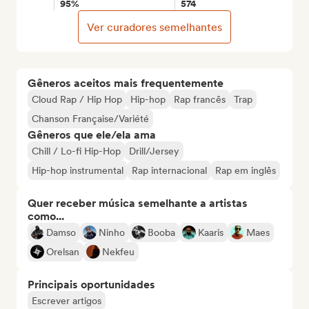
95%
574
Ver curadores semelhantes
Gêneros aceitos mais frequentemente
Cloud Rap / Hip Hop
Hip-hop
Rap francês
Trap
Chanson Française/Variété
Gêneros que ele/ela ama
Chill / Lo-fi Hip-Hop
Drill/Jersey
Hip-hop instrumental
Rap internacional
Rap em inglês
Quer receber música semelhante a artistas
como...
Damso
Ninho
Booba
Kaaris
Maes
Orelsan
Nekfeu
Principais oportunidades
Escrever artigos