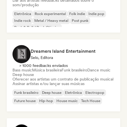
Dar aos artistas feedbacks detalhados sobre o
som/produção
Eletrônica
Rock experimental
Folk indie
Indie pop
Indie rock
Metal / Heavy metal
Post punk
Rock & Roll / Rock Clássico
Dreamers Island Entertainment
Selo, Editora
> 1000 feedbacks enviados
Bass music
Música brasileira
Funk brasileiro
Dance music
Deep house
Oferecer aos artistas um contrato de publicação musical
Assinar artistas e/ou lançar suas músicas
Funk brasileiro
Deep house
Eletrônica
Electropop
Future house
Hip-hop
House music
Tech House