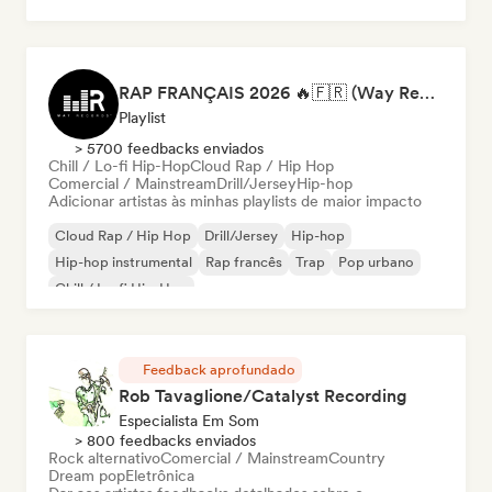
RAP FRANÇAIS 2026 🔥🇫🇷 (Way Records)
Playlist
> 5700 feedbacks enviados
Chill / Lo-fi Hip-Hop
Cloud Rap / Hip Hop
Comercial / Mainstream
Drill/Jersey
Hip-hop
Adicionar artistas às minhas playlists de maior impacto
Cloud Rap / Hip Hop
Drill/Jersey
Hip-hop
Hip-hop instrumental
Rap francês
Trap
Pop urbano
Chill / Lo-fi Hip-Hop
Feedback aprofundado
Rob Tavaglione/Catalyst Recording
Especialista Em Som
> 800 feedbacks enviados
Rock alternativo
Comercial / Mainstream
Country
Dream pop
Eletrônica