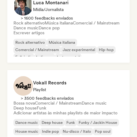
Luca Montanari
Mídia/Jornalista
> 1600 feedbacks enviados
Rock alternativo
Música italiana
Comercial / Mainstream
Dance music
Dance pop
Escrever artigos
Rock alternativo
Música italiana
Comercial / Mainstream
Jazz experimental
Hip-hop
Folk indie
Indie pop
Instrumental
Vokall Records
Playlist
> 3500 feedbacks enviados
Bossa nova
Comercial / Mainstream
Dance music
Deep house
Funk
Adicionar artistas às minhas playlists de maior impacto
Dance music
Deep house
Funk
Funky / Jackin House
House music
Indie pop
Nu-disco / Italo
Pop soul