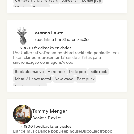
Comercial / Mainstream
Dancehall
Dance pop
Hip-hop
Pop soul
Lorenzo Lautz
Especialista Em Sincronização
> 1600 feedbacks enviados
Rock alternativo
Dream pop
Hard rock
Indie pop
Indie rock
Licenciar ou representar faixas de artistas para
sincronização de imagem/vídeo
Rock alternativo
Hard rock
Indie pop
Indie rock
Metal / Heavy metal
New wave
Post punk
Rock psicodélico
Tommy Menger
Booker, Playlist
> 1800 feedbacks enviados
Dance music
Dance pop
Deep house
Disco
Electropop