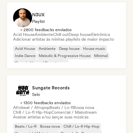
N3UX
Playlist
> 2800 feedbacks enviados
Acid House
Ambiente
Chill out
Deep house
Eletrônica
Adicionar artistas às minhas playlists de maior impacto
Acid House
Ambiente
Deep house
House music
Indie Dance
Melodic & Progressive House
Minimal
Organic House / Downtempo
Sungate Records
Selo
> 1300 feedbacks enviados
Afrobeat / Afropop
Beats / Lo-fi
Bossa nova
Chill / Lo-fi Hip-Hop
Comercial / Mainstream
Assinar artistas e/ou lançar suas músicas
Beats / Lo-fi
Bossa nova
Chill / Lo-fi Hip-Hop