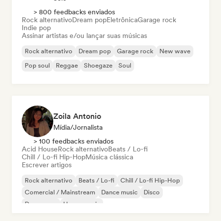
> 800 feedbacks enviados
Rock alternativo
Dream pop
Eletrônica
Garage rock
Indie pop
Assinar artistas e/ou lançar suas músicas
Rock alternativo
Dream pop
Garage rock
New wave
Pop soul
Reggae
Shoegaze
Soul
Zoila Antonio
Mídia/Jornalista
> 100 feedbacks enviados
Acid House
Rock alternativo
Beats / Lo-fi
Chill / Lo-fi Hip-Hop
Música clássica
Escrever artigos
Rock alternativo
Beats / Lo-fi
Chill / Lo-fi Hip-Hop
Comercial / Mainstream
Dance music
Disco
Dream pop
House music