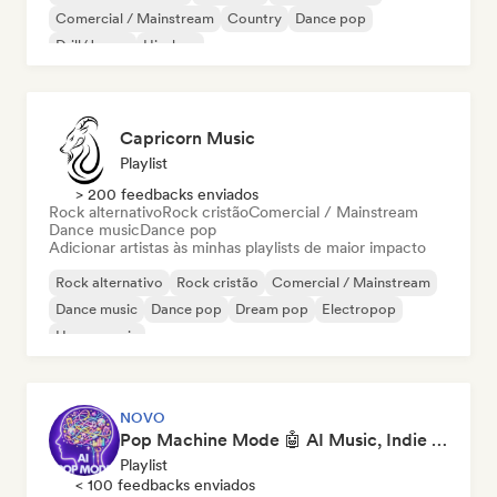
Comercial / Mainstream
Country
Dance pop
Drill/Jersey
Hip-hop
Capricorn Music
Playlist
> 200 feedbacks enviados
Rock alternativo
Rock cristão
Comercial / Mainstream
Dance music
Dance pop
Adicionar artistas às minhas playlists de maior impacto
Rock alternativo
Rock cristão
Comercial / Mainstream
Dance music
Dance pop
Dream pop
Electropop
House music
NOVO
Pop Machine Mode 🤖 AI Music, Indie Pop & Dream Pop
Playlist
< 100 feedbacks enviados