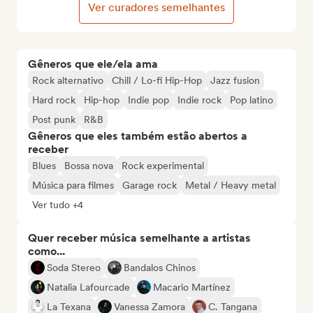
Ver curadores semelhantes
Gêneros que ele/ela ama
Rock alternativo
Chill / Lo-fi Hip-Hop
Jazz fusion
Hard rock
Hip-hop
Indie pop
Indie rock
Pop latino
Post punk
R&B
Gêneros que eles também estão abertos a
receber
Blues
Bossa nova
Rock experimental
Música para filmes
Garage rock
Metal / Heavy metal
Ver tudo +4
Quer receber música semelhante a artistas
como...
Soda Stereo
Bandalos Chinos
Natalia Lafourcade
Macario Martínez
La Texana
Vanessa Zamora
C. Tangana