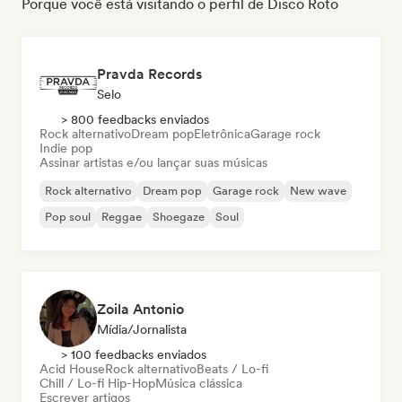
Porque você está visitando o perfil de Disco Roto
Pravda Records
Selo
> 800 feedbacks enviados
Rock alternativo
Dream pop
Eletrônica
Garage rock
Indie pop
Assinar artistas e/ou lançar suas músicas
Rock alternativo
Dream pop
Garage rock
New wave
Pop soul
Reggae
Shoegaze
Soul
Zoila Antonio
Mídia/Jornalista
> 100 feedbacks enviados
Acid House
Rock alternativo
Beats / Lo-fi
Chill / Lo-fi Hip-Hop
Música clássica
Escrever artigos