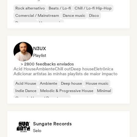
Rock alternativo
Beats / Lo-fi
Chill / Lo-fi Hip-Hop
Comercial / Mainstream
Dance music
Disco
Dream pop
House music
N3UX
Playlist
> 2800 feedbacks enviados
Acid House
Ambiente
Chill out
Deep house
Eletrônica
Adicionar artistas às minhas playlists de maior impacto
Acid House
Ambiente
Deep house
House music
Indie Dance
Melodic & Progressive House
Minimal
Organic House / Downtempo
Sungate Records
Selo