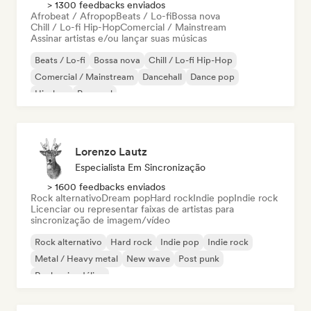
> 1300 feedbacks enviados
Afrobeat / Afropop
Beats / Lo-fi
Bossa nova
Chill / Lo-fi Hip-Hop
Comercial / Mainstream
Assinar artistas e/ou lançar suas músicas
Beats / Lo-fi
Bossa nova
Chill / Lo-fi Hip-Hop
Comercial / Mainstream
Dancehall
Dance pop
Hip-hop
Pop soul
Lorenzo Lautz
Especialista Em Sincronização
> 1600 feedbacks enviados
Rock alternativo
Dream pop
Hard rock
Indie pop
Indie rock
Licenciar ou representar faixas de artistas para
sincronização de imagem/vídeo
Rock alternativo
Hard rock
Indie pop
Indie rock
Metal / Heavy metal
New wave
Post punk
Rock psicodélico