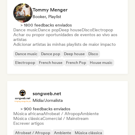
Tommy Menger
Booker, Playlist
> 1800 feedbacks enviados
Dance music
Dance pop
Deep house
Disco
Electropop
Achar ou propor oportunidades de eventos ao vivo aos
artistas
Adicionar artistas às minhas playlists de maior impacto
Dance music
Dance pop
Deep house
Disco
Electropop
French house
French Pop
House music
songweb.net
Mídia/Jornalista
> 900 feedbacks enviados
Música africana
Afrobeat / Afropop
Ambiente
Música clássica
Comercial / Mainstream
Escrever artigos
Afrobeat / Afropop
Ambiente
Música clássica