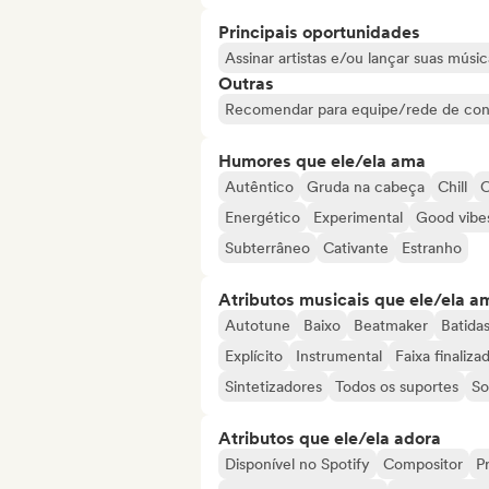
Principais oportunidades
Assinar artistas e/ou lançar suas músic
Outras
Recomendar para equipe/rede de con
Humores que ele/ela ama
Autêntico
Gruda na cabeça
Chill
C
Energético
Experimental
Good vibe
Subterrâneo
Cativante
Estranho
Atributos musicais que ele/ela a
Autotune
Baixo
Beatmaker
Batida
Explícito
Instrumental
Faixa finaliza
Sintetizadores
Todos os suportes
So
Atributos que ele/ela adora
Disponível no Spotify
Compositor
Pr