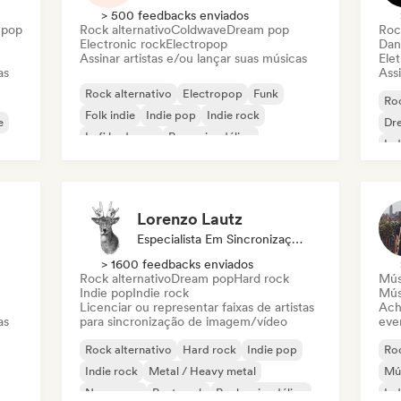
> 500 feedbacks enviados
 pop
Rock alternativo
Coldwave
Dream pop
Roc
Electronic rock
Electropop
Dan
Assinar artistas e/ou lançar suas músicas
Ele
as
Assi
Rock alternativo
Electropop
Funk
Roc
Folk indie
Indie pop
Indie rock
e
Dr
Lofi bedroom
Pop psicodélico
Ind
Pop
Lorenzo Lautz
Especialista Em Sincronização
> 1600 feedbacks enviados
Rock alternativo
Dream pop
Hard rock
Mús
Indie pop
Indie rock
Músi
Licenciar ou representar faixas de artistas
Ach
as
para sincronização de imagem/vídeo
even
Rock alternativo
Hard rock
Indie pop
Roc
Indie rock
Metal / Heavy metal
Mús
New wave
Post punk
Rock psicodélico
Ind