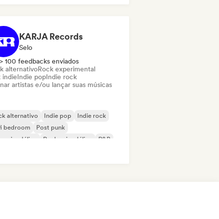
nk Rock
KARJA Records
Selo
> 100 feedbacks enviados
k alternativo
Rock experimental
 indie
Indie pop
Indie rock
nar artistas e/ou lançar suas músicas
k alternativo
Indie pop
Indie rock
fi bedroom
Post punk
 psicodélico
Rock psicodélico
R&B