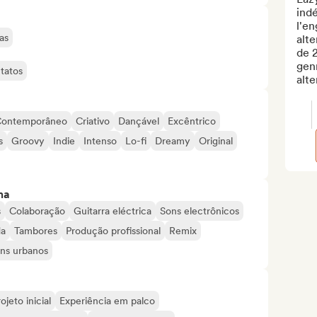
indé
l'e
as
alte
de 2
genr
tatos
alte
ontemporâneo
Criativo
Dançável
Excêntrico
s
Groovy
Indie
Intenso
Lo-fi
Dreamy
Original
ma
s
Colaboração
Guitarra eléctrica
Sons electrônicos
da
Tambores
Produção profissional
Remix
ns urbanos
ojeto inicial
Experiência em palco