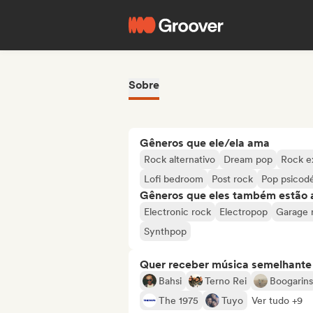
Sobre
Gêneros que ele/ela ama
Rock alternativo
Dream pop
Rock e
Lofi bedroom
Post rock
Pop psicodé
Gêneros que eles também estão 
Electronic rock
Electropop
Garage 
Synthpop
Quer receber música semelhante a
Bahsi
Terno Rei
Boogarins
The 1975
Tuyo
Ver tudo +9