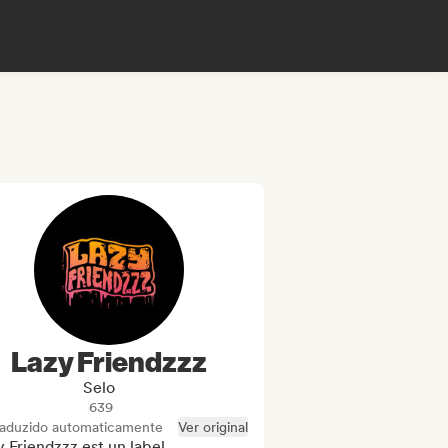
Lazy Friendzzz
Selo
639
raduzido automaticamente
Ver original
 Friendzzz est un label 