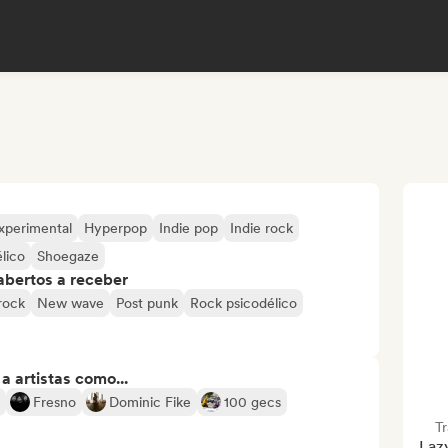
xperimental
Hyperpop
Indie pop
Indie rock
lico
Shoegaze
abertos a receber
rock
New wave
Post punk
Rock psicodélico
 artistas como...
Fresno
Dominic Fike
100 gecs
T
Lazy