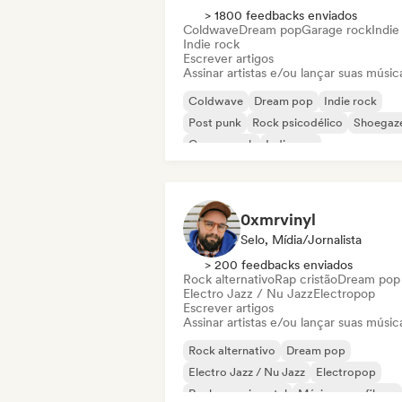
> 1800 feedbacks enviados
Coldwave
Dream pop
Garage rock
Indie
Indie rock
Escrever artigos
Assinar artistas e/ou lançar suas músic
Coldwave
Dream pop
Indie rock
Post punk
Rock psicodélico
Shoegaz
Garage rock
Indie pop
0xmrvinyl
Selo, Mídia/Jornalista
> 200 feedbacks enviados
Rock alternativo
Rap cristão
Dream pop
Electro Jazz / Nu Jazz
Electropop
Escrever artigos
Assinar artistas e/ou lançar suas músic
Rock alternativo
Dream pop
Electro Jazz / Nu Jazz
Electropop
Rock experimental
Música para filmes