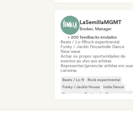
Jazz fusion
Hard rock
LaSemillaMGMT
Booker, Manager
> 200 feedbacks enviados
Beats / Lo-fi
Rock experimental
Funky / Jackin House
Indie Dance
New wave
Achar ou propor oportunidades de
eventos ao vivo aos artistas
Representar/gerenciar artistas em sua
carreiras
Beats / Lo-fi
Rock experimental
Funky / Jackin House
Indie Dance
New wave
Post punk
Pop progressiv
Pop psicodélico