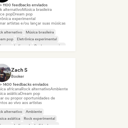
> 1100 feedbacks enviados
k alternativo
Música brasileira
ce pop
Dream pop
trônica experimental
nar artistas e/ou lançar suas músicas
k alternativo
Música brasileira
eam pop
Eletrônica experimental
ie pop
Indie rock
Rock progressivo
 psicodélico
Zach S
Booker
> 1400 feedbacks enviados
ica africana
Rock alternativo
Ambiente
ca asiática
Dream pop
ar ou propor oportunidades de
tos ao vivo aos artistas
k alternativo
Ambiente
ica asiática
Rock experimental
ie pop
Indie rock
Lofi bedroom