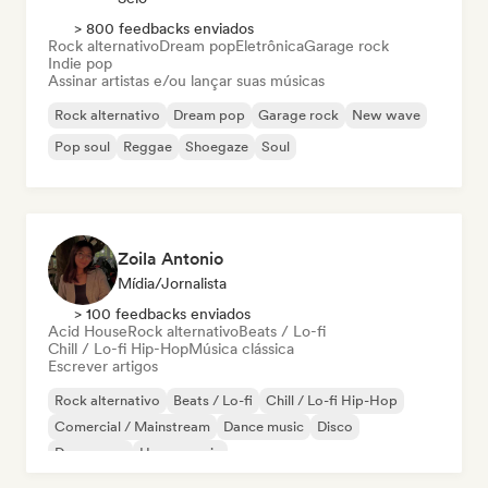
> 800 feedbacks enviados
Rock alternativo
Dream pop
Eletrônica
Garage rock
Indie pop
Assinar artistas e/ou lançar suas músicas
Rock alternativo
Dream pop
Garage rock
New wave
Pop soul
Reggae
Shoegaze
Soul
Zoila Antonio
Mídia/Jornalista
> 100 feedbacks enviados
Acid House
Rock alternativo
Beats / Lo-fi
Chill / Lo-fi Hip-Hop
Música clássica
Escrever artigos
Rock alternativo
Beats / Lo-fi
Chill / Lo-fi Hip-Hop
Comercial / Mainstream
Dance music
Disco
Dream pop
House music