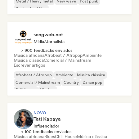
Metal / Heavy metal
New wave
Post punk
Rock psicodélico
songweb.net
Mídia/Jornalista
> 900 feedbacks enviados
Música africana
Afrobeat / Afropop
Ambiente
Música clássica
Comercial / Mainstream
Escrever artigos
Afrobeat / Afropop
Ambiente
Música clássica
Comercial / Mainstream
Country
Dance pop
Drill/Jersey
Hip-hop
NOVO
Tati Kapaya
Influenciador
< 100 feedbacks enviados
Música africana
Blues
Chill House
Música clássica