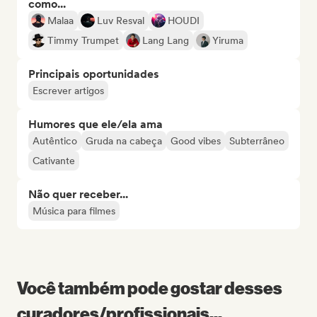
como...
Malaa
Luv Resval
HOUDI
Timmy Trumpet
Lang Lang
Yiruma
Principais oportunidades
Escrever artigos
Humores que ele/ela ama
Autêntico
Gruda na cabeça
Good vibes
Subterrâneo
Cativante
Não quer receber...
Música para filmes
Você também pode gostar desses
curadores/profissionais...