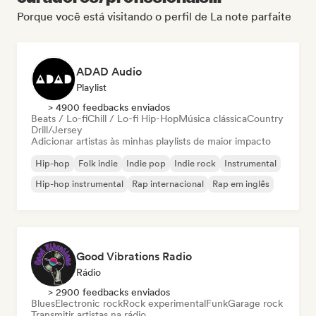
Porque você está visitando o perfil de La note parfaite
ADAD Audio
Playlist
> 4900 feedbacks enviados
Beats / Lo-fi
Chill / Lo-fi Hip-Hop
Música clássica
Country
Drill/Jersey
Adicionar artistas às minhas playlists de maior impacto
Hip-hop
Folk indie
Indie pop
Indie rock
Instrumental
Hip-hop instrumental
Rap internacional
Rap em inglês
Good Vibrations Radio
Rádio
> 2900 feedbacks enviados
Blues
Electronic rock
Rock experimental
Funk
Garage rock
Transmitir artistas na rádio