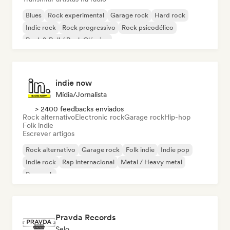
Blues
Rock experimental
Garage rock
Hard rock
Indie rock
Rock progressivo
Rock psicodélico
Rock & Roll / Rock Clássico
indie now
Mídia/Jornalista
> 2400 feedbacks enviados
Rock alternativo
Electronic rock
Garage rock
Hip-hop
Folk indie
Escrever artigos
Rock alternativo
Garage rock
Folk indie
Indie pop
Indie rock
Rap internacional
Metal / Heavy metal
Pop rock
Pravda Records
Selo