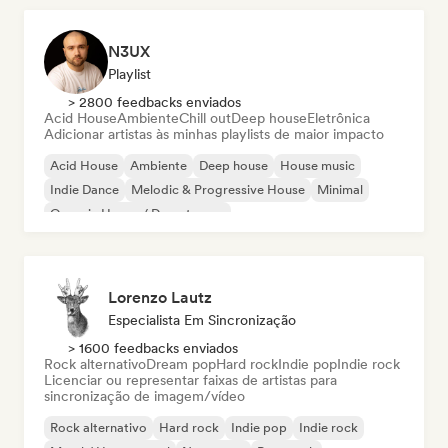
N3UX
Playlist
> 2800 feedbacks enviados
Acid House
Ambiente
Chill out
Deep house
Eletrônica
Adicionar artistas às minhas playlists de maior impacto
Acid House
Ambiente
Deep house
House music
Indie Dance
Melodic & Progressive House
Minimal
Organic House / Downtempo
Lorenzo Lautz
Especialista Em Sincronização
> 1600 feedbacks enviados
Rock alternativo
Dream pop
Hard rock
Indie pop
Indie rock
Licenciar ou representar faixas de artistas para
sincronização de imagem/vídeo
Rock alternativo
Hard rock
Indie pop
Indie rock