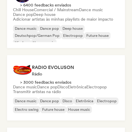
> 6400 feedbacks enviados
Chill House
Comercial / Mainstream
Dance music
Dance pop
Deep house
Adicionar artistas às minhas playlists de maior impacto
Dance music
Dance pop
Deep house
Deutschpop/German Pop
Electropop
Future house
Hip-hop
House music
RADIO EVOLUSON
Rádio
> 3000 feedbacks enviados
Dance music
Dance pop
Disco
Eletrônica
Electropop
Transmitir artistas na rádio
Dance music
Dance pop
Disco
Eletrônica
Electropop
Electro swing
Future house
House music