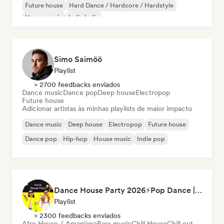
Future house
Hard Dance / Hardcore / Hardstyle
House music
Indie India
Simo Saimöö
Playlist
> 2700 feedbacks enviados
Dance music
Dance pop
Deep house
Electropop
Future house
Adicionar artistas às minhas playlists de maior impacto
Dance music
Deep house
Electropop
Future house
Dance pop
Hip-hop
House music
Indie pop
Dance House Party 2026⚡️Pop Dance | EDM | Pop EDM | Dance | Electro House | Tech House | Eurodance
Playlist
> 2300 feedbacks enviados
Afro House / Amapiano
Bass music
Chill House
Chill out