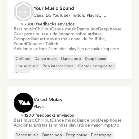
Your Music Sound
Canal Do YouTube/Twitch, Playlist, Influenciador
> 7300 feedbacks enviados
Bass music
Chill out
Dance music
Dance pop
Deep house
Criar posts ou reels de impacto sobre artistas
Compartilhar artistas no meu canal do YouTube,
SoundCloud ou Twitch
Adicionar artistas às minhas playlists de maior impacto
Chill out
Dance music
Dance pop
Deep house
House music
Pop internacional
Cantor-compositor
Techno
Varad Mulay
Playlist
> 1200 feedbacks enviados
Bass music
Chill out
Dance music
Dance pop
Deep house
Adicionar artistas às minhas playlists de maior impacto
Dance music
Dance pop
Deep house
Electropop