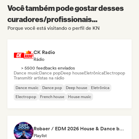
Você também pode gostar desses
curadores/profissionais...
Porque você está visitando o perfil de KN
CK Radio
Rádio
> 5500 feedbacks enviados
Dance music
Dance pop
Deep house
Eletrônica
Electropop
Transmitir artistas na rádio
Dance music
Dance pop
Deep house
Eletrônica
Electropop
French house
House music
Robaer / EDM 2026 House & Dance by bigFM nitroX
Playlist