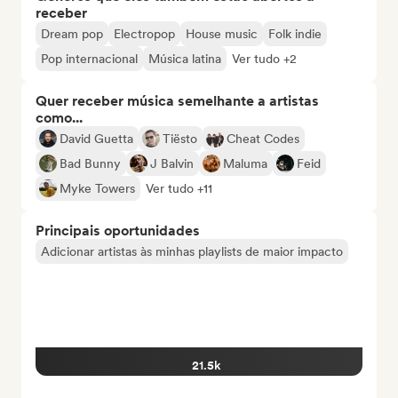
receber
Dream pop
Electropop
House music
Folk indie
Pop internacional
Música latina
Ver tudo +2
Quer receber música semelhante a artistas
como...
David Guetta
Tiësto
Cheat Codes
Bad Bunny
J Balvin
Maluma
Feid
Myke Towers
Ver tudo +11
Principais oportunidades
Adicionar artistas às minhas playlists de maior impacto
21.5k