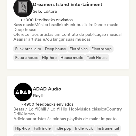
Dreamers Island Entertainment
Selo, Editora
> 1000 feedbacks enviados
Bass music
Música brasileira
Funk brasileiro
Dance music
Deep house
Oferecer aos artistas um contrato de publicação musical
Assinar artistas e/ou lançar suas músicas
Funk brasileiro
Deep house
Eletrônica
Electropop
Future house
Hip-hop
House music
Tech House
ADAD Audio
Playlist
> 4900 feedbacks enviados
Beats / Lo-fi
Chill / Lo-fi Hip-Hop
Música clássica
Country
Drill/Jersey
Adicionar artistas às minhas playlists de maior impacto
Hip-hop
Folk indie
Indie pop
Indie rock
Instrumental