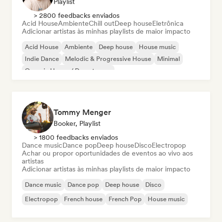
Playlist
> 2800 feedbacks enviados
Acid House
Ambiente
Chill out
Deep house
Eletrônica
Adicionar artistas às minhas playlists de maior impacto
Acid House
Ambiente
Deep house
House music
Indie Dance
Melodic & Progressive House
Minimal
Organic House / Downtempo
Tommy Menger
Booker, Playlist
> 1800 feedbacks enviados
Dance music
Dance pop
Deep house
Disco
Electropop
Achar ou propor oportunidades de eventos ao vivo aos
artistas
Adicionar artistas às minhas playlists de maior impacto
Dance music
Dance pop
Deep house
Disco
Electropop
French house
French Pop
House music