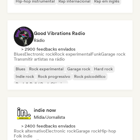
Hip-hop instrumental
Rap internacional
Rap em inglês
Good Vibrations Radio
Rádio
> 2900 feedbacks enviados
Blues
Electronic rock
Rock experimental
Funk
Garage rock
Transmitir artistas na rádio
Blues
Rock experimental
Garage rock
Hard rock
Indie rock
Rock progressivo
Rock psicodélico
Rock & Roll / Rock Clássico
indie now
Mídia/Jornalista
> 2400 feedbacks enviados
Rock alternativo
Electronic rock
Garage rock
Hip-hop
Folk indie