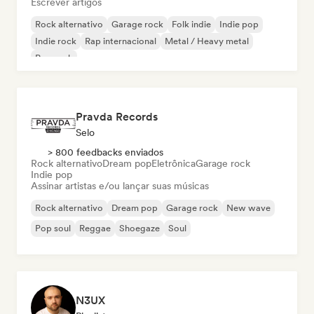
Escrever artigos
Rock alternativo
Garage rock
Folk indie
Indie pop
Indie rock
Rap internacional
Metal / Heavy metal
Pop rock
Pravda Records
Selo
> 800 feedbacks enviados
Rock alternativo
Dream pop
Eletrônica
Garage rock
Indie pop
Assinar artistas e/ou lançar suas músicas
Rock alternativo
Dream pop
Garage rock
New wave
Pop soul
Reggae
Shoegaze
Soul
N3UX