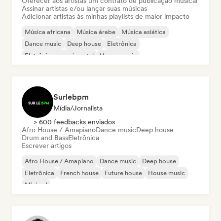
Oferecer aos artistas um contrato de publicação musical
Assinar artistas e/ou lançar suas músicas
Adicionar artistas às minhas playlists de maior impacto
Música africana
Música árabe
Música asiática
Dance music
Deep house
Eletrônica
Eletrônica experimental
House music
Surlebpm
Mídia/Jornalista
> 600 feedbacks enviados
Afro House / Amapiano
Dance music
Deep house
Drum and Bass
Eletrônica
Escrever artigos
Afro House / Amapiano
Dance music
Deep house
Eletrônica
French house
Future house
House music
Minimal