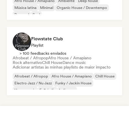
Afro House / Amapiano
Ambiente
Deep house
Música latina
Minimal
Organic House / Downtempo
Pop soul
Soul
Flowstate Club
Playlist
> 100 feedbacks enviados
Afrobeat / Afropop
Afro House / Amapiano
Rock alternativo
Chill House
Dance music
Adicionar artistas às minhas playlists de maior impacto
Afrobeat / Afropop
Afro House / Amapiano
Chill House
Electro Jazz / Nu Jazz
Funky / Jackin House
House music
Folk indie
Indie pop