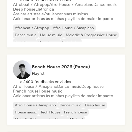
Afrobeat / Afropop
Afro House / Amapiano
Dance music
Deep house
Eletrônica
Assinar artistas e/ou lançar suas músicas
Adicionar artistas às minhas playlists de maior impacto
Afrobeat / Afropop
Afro House / Amapiano
Dance music
House music
Melodic & Progressive House
Tech House
Deep house
Eletrônica
Beach House 2026 (Paccu)
Playlist
> 2400 feedbacks enviados
Afro House / Amapiano
Dance music
Deep house
French house
House music
Adicionar artistas às minhas playlists de maior impacto
Afro House / Amapiano
Dance music
Deep house
House music
Tech House
French house
Melodic & Progressive House
Minimal