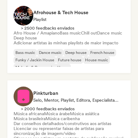
Afrohouse & Tech House
Playlist
> 2500 feedbacks enviados
Afro House / Amapiano
Bass music
Chill out
Dance music
Deep house
Adicionar artistas às minhas playlists de maior impacto
Bass music
Dance music
Deep house
French house
Funky / Jackin House
Future house
House music
Melodic & Progressive House
Pinkturban
Selo, Mentor, Playlist, Editora, Especialista Em Sincronização
> 2000 feedbacks enviados
Música africana
Música árabe
Música asiática
Música brasileira
Música caribenha
Dar conselhos detalhados/construtivos aos artistas
Licenciar ou representar faixas de artistas para
sincronização de imagem/vídeo