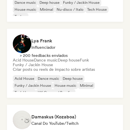
Dance music
Deep house
Funky / Jackin House
House music
Minimal
Nu-disco / Italo
Tech House
Techno
Lya Frank
Influenciador
> 200 feedbacks enviados
Acid House
Dance music
Deep house
Funk
Funky / Jackin House
Criar posts ou reels de impacto sobre artistas
Acid House
Dance music
Deep house
Funky / Jackin House
House music
Minimal
Tech House
UK Garage / Bassline
Damaskus (Kozaboa)
Canal Do YouTube/Twitch