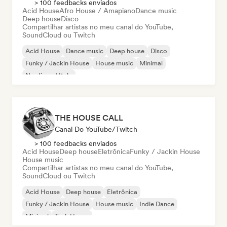
> 100 feedbacks enviados
Acid House
Afro House / Amapiano
Dance music
Deep house
Disco
Compartilhar artistas no meu canal do YouTube,
SoundCloud ou Twitch
Acid House
Dance music
Deep house
Disco
Funky / Jackin House
House music
Minimal
Nu-disco / Italo
THE HOUSE CALL
Canal Do YouTube/Twitch
> 100 feedbacks enviados
Acid House
Deep house
Eletrônica
Funky / Jackin House
House music
Compartilhar artistas no meu canal do YouTube,
SoundCloud ou Twitch
Acid House
Deep house
Eletrônica
Funky / Jackin House
House music
Indie Dance
Minimal
Tech House