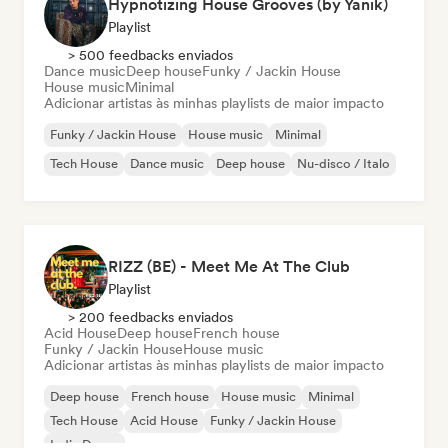
Hypnotizing House Grooves (by Yanik)
Playlist
> 500 feedbacks enviados
Dance music
Deep house
Funky / Jackin House
House music
Minimal
Adicionar artistas às minhas playlists de maior impacto
Funky / Jackin House
House music
Minimal
Tech House
Dance music
Deep house
Nu-disco / Italo
RIZZ (BE) - Meet Me At The Club
Playlist
> 200 feedbacks enviados
Acid House
Deep house
French house
Funky / Jackin House
House music
Adicionar artistas às minhas playlists de maior impacto
Deep house
French house
House music
Minimal
Tech House
Acid House
Funky / Jackin House
Indie Dance