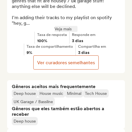
genres that fit are housey / uk garage stuff! 
anything else will be declined.

I'm adding their tracks to my playlist on spotify 
"hey, g...
Veja mais
Taxa de resposta
Responde em
100%
3 dias
Taxa de compartilhamento
Compartilha em
9%
3 dias
Ver curadores semelhantes
Gêneros aceitos mais frequentemente
Deep house
House music
Minimal
Tech House
UK Garage / Bassline
Gêneros que eles também estão abertos a
receber
Deep house