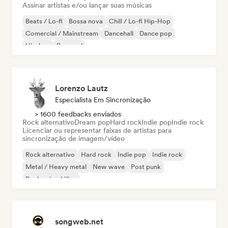
Assinar artistas e/ou lançar suas músicas
Beats / Lo-fi
Bossa nova
Chill / Lo-fi Hip-Hop
Comercial / Mainstream
Dancehall
Dance pop
Hip-hop
Pop soul
Lorenzo Lautz
Especialista Em Sincronização
> 1600 feedbacks enviados
Rock alternativo
Dream pop
Hard rock
Indie pop
Indie rock
Licenciar ou representar faixas de artistas para
sincronização de imagem/vídeo
Rock alternativo
Hard rock
Indie pop
Indie rock
Metal / Heavy metal
New wave
Post punk
Rock psicodélico
songweb.net