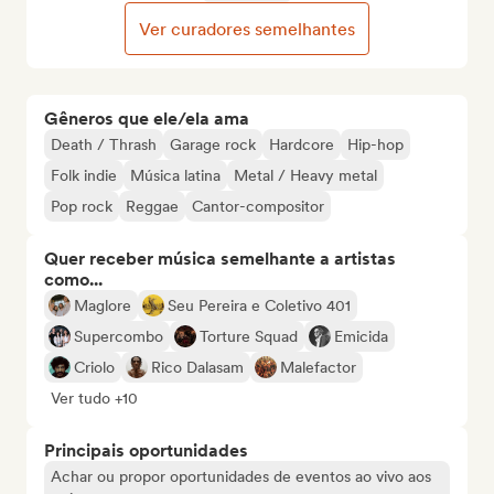
Ver curadores semelhantes
Gêneros que ele/ela ama
Death / Thrash
Garage rock
Hardcore
Hip-hop
Folk indie
Música latina
Metal / Heavy metal
Pop rock
Reggae
Cantor-compositor
Quer receber música semelhante a artistas
como...
Maglore
Seu Pereira e Coletivo 401
Supercombo
Torture Squad
Emicida
Criolo
Rico Dalasam
Malefactor
Ver tudo +10
Principais oportunidades
Achar ou propor oportunidades de eventos ao vivo aos