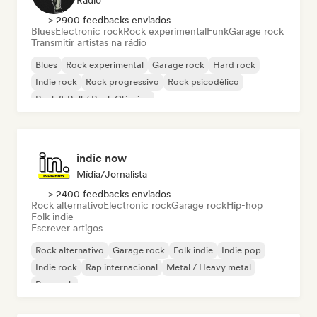
Rádio
> 2900 feedbacks enviados
Blues
Electronic rock
Rock experimental
Funk
Garage rock
Transmitir artistas na rádio
Blues
Rock experimental
Garage rock
Hard rock
Indie rock
Rock progressivo
Rock psicodélico
Rock & Roll / Rock Clássico
indie now
Mídia/Jornalista
> 2400 feedbacks enviados
Rock alternativo
Electronic rock
Garage rock
Hip-hop
Folk indie
Escrever artigos
Rock alternativo
Garage rock
Folk indie
Indie pop
Indie rock
Rap internacional
Metal / Heavy metal
Pop rock