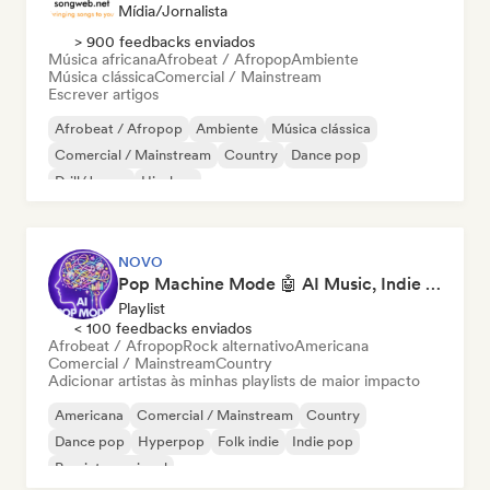
Mídia/Jornalista
> 900 feedbacks enviados
Música africana
Afrobeat / Afropop
Ambiente
Música clássica
Comercial / Mainstream
Escrever artigos
Afrobeat / Afropop
Ambiente
Música clássica
Comercial / Mainstream
Country
Dance pop
Drill/Jersey
Hip-hop
NOVO
Pop Machine Mode 🤖 AI Music, Indie Pop & Dream Pop
Playlist
< 100 feedbacks enviados
Afrobeat / Afropop
Rock alternativo
Americana
Comercial / Mainstream
Country
Adicionar artistas às minhas playlists de maior impacto
Americana
Comercial / Mainstream
Country
Dance pop
Hyperpop
Folk indie
Indie pop
Pop internacional