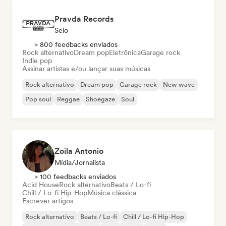
Pravda Records
Selo
> 800 feedbacks enviados
Rock alternativo
Dream pop
Eletrônica
Garage rock
Indie pop
Assinar artistas e/ou lançar suas músicas
Rock alternativo
Dream pop
Garage rock
New wave
Pop soul
Reggae
Shoegaze
Soul
Zoila Antonio
Mídia/Jornalista
> 100 feedbacks enviados
Acid House
Rock alternativo
Beats / Lo-fi
Chill / Lo-fi Hip-Hop
Música clássica
Escrever artigos
Rock alternativo
Beats / Lo-fi
Chill / Lo-fi Hip-Hop