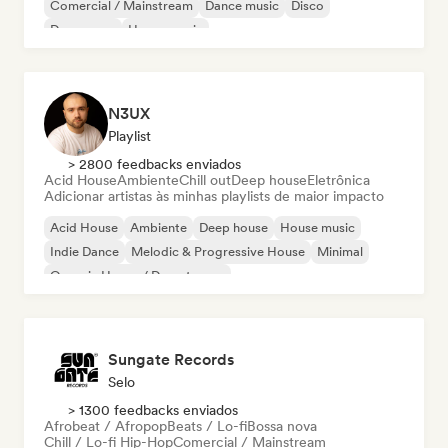
Comercial / Mainstream
Dance music
Disco
Dream pop
House music
N3UX
Playlist
> 2800 feedbacks enviados
Acid House
Ambiente
Chill out
Deep house
Eletrônica
Adicionar artistas às minhas playlists de maior impacto
Acid House
Ambiente
Deep house
House music
Indie Dance
Melodic & Progressive House
Minimal
Organic House / Downtempo
Sungate Records
Selo
> 1300 feedbacks enviados
Afrobeat / Afropop
Beats / Lo-fi
Bossa nova
Chill / Lo-fi Hip-Hop
Comercial / Mainstream