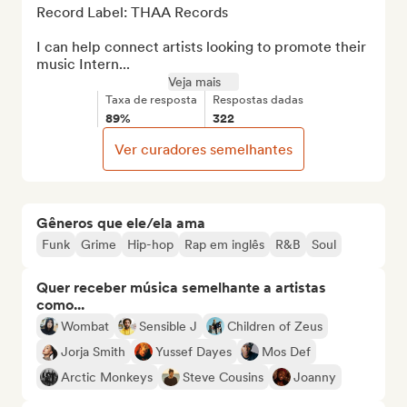
Record Label: THAA Records

I can help connect artists looking to promote their 
music Intern...
Veja mais
Taxa de resposta
Respostas dadas
89%
322
Ver curadores semelhantes
Gêneros que ele/ela ama
Funk
Grime
Hip-hop
Rap em inglês
R&B
Soul
Quer receber música semelhante a artistas
como...
Wombat
Sensible J
Children of Zeus
Jorja Smith
Yussef Dayes
Mos Def
Arctic Monkeys
Steve Cousins
Joanny