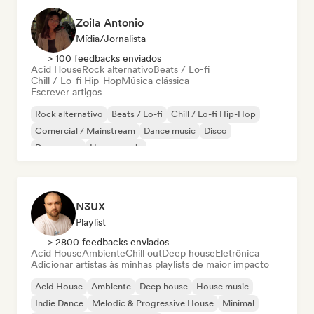
Zoila Antonio
Mídia/Jornalista
> 100 feedbacks enviados
Acid House
Rock alternativo
Beats / Lo-fi
Chill / Lo-fi Hip-Hop
Música clássica
Escrever artigos
Rock alternativo
Beats / Lo-fi
Chill / Lo-fi Hip-Hop
Comercial / Mainstream
Dance music
Disco
Dream pop
House music
N3UX
Playlist
> 2800 feedbacks enviados
Acid House
Ambiente
Chill out
Deep house
Eletrônica
Adicionar artistas às minhas playlists de maior impacto
Acid House
Ambiente
Deep house
House music
Indie Dance
Melodic & Progressive House
Minimal