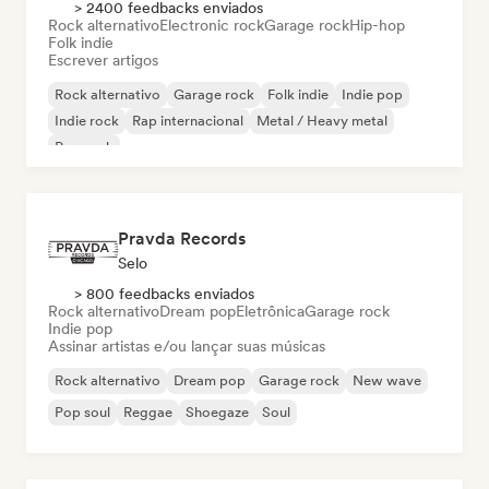
> 2400 feedbacks enviados
Rock alternativo
Electronic rock
Garage rock
Hip-hop
Folk indie
Escrever artigos
Rock alternativo
Garage rock
Folk indie
Indie pop
Indie rock
Rap internacional
Metal / Heavy metal
Pop rock
Pravda Records
Selo
> 800 feedbacks enviados
Rock alternativo
Dream pop
Eletrônica
Garage rock
Indie pop
Assinar artistas e/ou lançar suas músicas
Rock alternativo
Dream pop
Garage rock
New wave
Pop soul
Reggae
Shoegaze
Soul