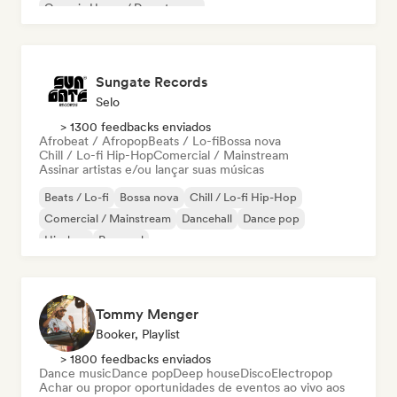
Organic House / Downtempo
Sungate Records
Selo
> 1300 feedbacks enviados
Afrobeat / Afropop
Beats / Lo-fi
Bossa nova
Chill / Lo-fi Hip-Hop
Comercial / Mainstream
Assinar artistas e/ou lançar suas músicas
Beats / Lo-fi
Bossa nova
Chill / Lo-fi Hip-Hop
Comercial / Mainstream
Dancehall
Dance pop
Hip-hop
Pop soul
Tommy Menger
Booker, Playlist
> 1800 feedbacks enviados
Dance music
Dance pop
Deep house
Disco
Electropop
Achar ou propor oportunidades de eventos ao vivo aos