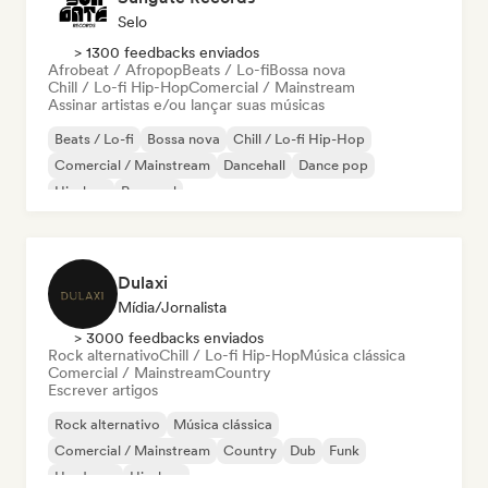
Selo
> 1300 feedbacks enviados
Afrobeat / Afropop
Beats / Lo-fi
Bossa nova
Chill / Lo-fi Hip-Hop
Comercial / Mainstream
Assinar artistas e/ou lançar suas músicas
Beats / Lo-fi
Bossa nova
Chill / Lo-fi Hip-Hop
Comercial / Mainstream
Dancehall
Dance pop
Hip-hop
Pop soul
Dulaxi
Mídia/Jornalista
> 3000 feedbacks enviados
Rock alternativo
Chill / Lo-fi Hip-Hop
Música clássica
Comercial / Mainstream
Country
Escrever artigos
Rock alternativo
Música clássica
Comercial / Mainstream
Country
Dub
Funk
Hardcore
Hip-hop