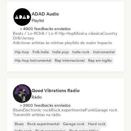
ADAD Audio
Playlist
> 4900 feedbacks enviados
Beats / Lo-fi
Chill / Lo-fi Hip-Hop
Música clássica
Country
Drill/Jersey
Adicionar artistas às minhas playlists de maior impacto
Hip-hop
Folk indie
Indie pop
Indie rock
Instrumental
Hip-hop instrumental
Rap internacional
Rap em inglês
Good Vibrations Radio
Rádio
> 2900 feedbacks enviados
Blues
Electronic rock
Rock experimental
Funk
Garage rock
Transmitir artistas na rádio
Blues
Rock experimental
Garage rock
Hard rock
Indie rock
Rock progressivo
Rock psicodélico