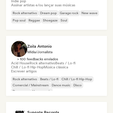
Indie pop
Assinar artistas e/ou lançar suas músicas
Rock alternativo
Dream pop
Garage rock
New wave
Pop soul
Reggae
Shoegaze
Soul
Zoila Antonio
Mídia/Jornalista
> 100 feedbacks enviados
Acid House
Rock alternativo
Beats / Lo-fi
Chill / Lo-fi Hip-Hop
Música clássica
Escrever artigos
Rock alternativo
Beats / Lo-fi
Chill / Lo-fi Hip-Hop
Comercial / Mainstream
Dance music
Disco
Dream pop
House music
Sungate Records