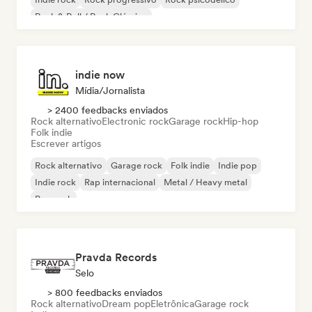
Rock & Roll / Rock Clássico
indie now
Mídia/Jornalista
> 2400 feedbacks enviados
Rock alternativo
Electronic rock
Garage rock
Hip-hop
Folk indie
Escrever artigos
Rock alternativo
Garage rock
Folk indie
Indie pop
Indie rock
Rap internacional
Metal / Heavy metal
Pop rock
Pravda Records
Selo
> 800 feedbacks enviados
Rock alternativo
Dream pop
Eletrônica
Garage rock