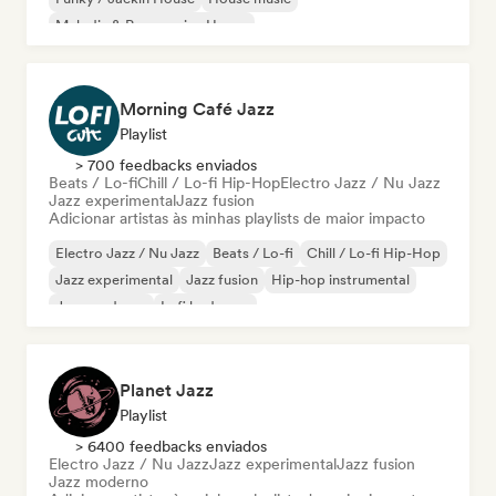
Melodic & Progressive House
Organic House / Downtempo
Morning Café Jazz
Playlist
> 700 feedbacks enviados
Beats / Lo-fi
Chill / Lo-fi Hip-Hop
Electro Jazz / Nu Jazz
Jazz experimental
Jazz fusion
Adicionar artistas às minhas playlists de maior impacto
Electro Jazz / Nu Jazz
Beats / Lo-fi
Chill / Lo-fi Hip-Hop
Jazz experimental
Jazz fusion
Hip-hop instrumental
Jazz moderno
Lofi bedroom
Planet Jazz
Playlist
> 6400 feedbacks enviados
Electro Jazz / Nu Jazz
Jazz experimental
Jazz fusion
Jazz moderno