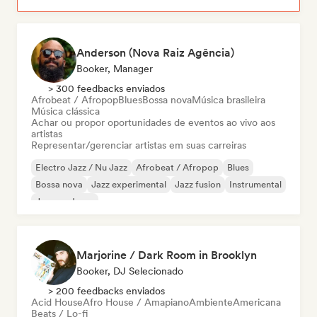
Anderson (Nova Raiz Agência)
Booker, Manager
> 300 feedbacks enviados
Afrobeat / Afropop
Blues
Bossa nova
Música brasileira
Música clássica
Achar ou propor oportunidades de eventos ao vivo aos
artistas
Representar/gerenciar artistas em suas carreiras
Electro Jazz / Nu Jazz
Afrobeat / Afropop
Blues
Bossa nova
Jazz experimental
Jazz fusion
Instrumental
Jazz moderno
Marjorine / Dark Room in Brooklyn
Booker, DJ Selecionado
> 200 feedbacks enviados
Acid House
Afro House / Amapiano
Ambiente
Americana
Beats / Lo-fi