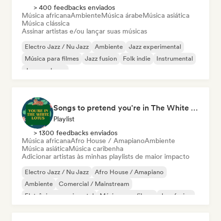
> 400 feedbacks enviados
Música africana
Ambiente
Música árabe
Música asiática
Música clássica
Assinar artistas e/ou lançar suas músicas
Electro Jazz / Nu Jazz
Ambiente
Jazz experimental
Música para filmes
Jazz fusion
Folk indie
Instrumental
Jazz moderno
Songs to pretend you're in The White Lotus
Playlist
> 1300 feedbacks enviados
Música africana
Afro House / Amapiano
Ambiente
Música asiática
Música caribenha
Adicionar artistas às minhas playlists de maior impacto
Electro Jazz / Nu Jazz
Afro House / Amapiano
Ambiente
Comercial / Mainstream
Eletrônica experimental
Música para filmes
Jazz fusion
Hyperpop