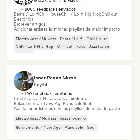
Mídia/Jornalista, Playlist
> 8000 feedbacks enviados
Beats / Lo-fi
Chill House
Chill / Lo-fi Hip-Hop
Chill out
Eletrônica
Escrever artigos
Adicionar artistas às minhas playlists de maior impacto
Electro Jazz / Nu Jazz
Beats / Lo-fi
Chill House
Chill / Lo-fi Hip-Hop
Chill out
Funk
Jazz fusion
Folk indie
Inner Peace Music
Playlist
> 100 feedbacks enviados
Electro Jazz / Nu Jazz
Jazz moderno
Relaxamento / New Age
Piano solo
Soul
Adicionar artistas às minhas playlists de maior impacto
Electro Jazz / Nu Jazz
Jazz moderno
Relaxamento / New Age
Piano solo
Soul