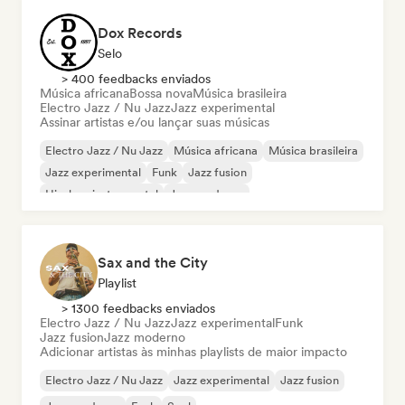
Dox Records
Selo
> 400 feedbacks enviados
Música africana
Bossa nova
Música brasileira
Electro Jazz / Nu Jazz
Jazz experimental
Assinar artistas e/ou lançar suas músicas
Electro Jazz / Nu Jazz
Música africana
Música brasileira
Jazz experimental
Funk
Jazz fusion
Hip-hop instrumental
Jazz moderno
Sax and the City
Playlist
> 1300 feedbacks enviados
Electro Jazz / Nu Jazz
Jazz experimental
Funk
Jazz fusion
Jazz moderno
Adicionar artistas às minhas playlists de maior impacto
Electro Jazz / Nu Jazz
Jazz experimental
Jazz fusion