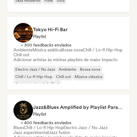
Jazz moderno
Funk
Soul
Tokyo Hi-Fi Bar
Playlist
> 300 feedbacks enviados
Ambiente
Música asiática
Bossa nova
Chill / Lo-fi Hip-Hop
Chill out
Adicionar artistas às minhas playlists de maior impacto
Electro Jazz / Nu Jazz
Ambiente
Bossa nova
Chill / Lo-fi Hip-Hop
Chill out
Música clássica
Jazz experimental
Funk
Jazz&Blues Amplified by Playlist Paradise
Playlist
> 400 feedbacks enviados
Blues
Chill / Lo-fi Hip-Hop
Electro Jazz / Nu Jazz
Jazz experimental
Jazz fusion