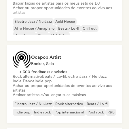
Baixar faixas de artistas para os meus sets de DJ
Achar ou propor oportunidades de eventos ao vivo aos
artistas
Electro Jazz / Nu Jazz
Acid House
Afro House / Amapiano
Beats / Lo-fi
Chill out
Deep house
Disco
Eletrônica
Ocapop Artist
Booker, Selo
> 300 feedbacks enviados
Rock alternativo
Beats / Lo-fi
Electro Jazz / Nu Jazz
Indie Dance
Indie pop
Achar ou propor oportunidades de eventos ao vivo aos
artistas
Assinar artistas e/ou lançar suas músicas
Electro Jazz / Nu Jazz
Rock alternativo
Beats / Lo-fi
Indie pop
Indie rock
Pop internacional
Post rock
R&B