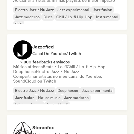
Adicionar artistas às minhas playlists de maior impacto
Electro Jazz / Nu Jazz
Jazz experimental
Jazz fusion
Jazz moderno
Blues
Chill / Lo-fi Hip-Hop
Instrumental
R&B
Jazzefied
Canal Do YouTube/Twitch
> 800 feedbacks enviados
Música africana
Beats / Lo-fi
Chill / Lo-fi Hip-Hop
Deep house
Electro Jazz / Nu Jazz
Compartilhar artistas no meu canal do YouTube,
SoundCloud ou Twitch
Electro Jazz / Nu Jazz
Deep house
Jazz experimental
Jazz fusion
House music
Jazz moderno
Música africana
Beats / Lo-fi
Stereofox