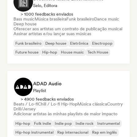
Selo, Editora
> 1000 feedbacks enviados
Bass music
Música brasileira
Funk brasileiro
Dance music
Deep house
Oferecer aos artistas um contrato de publicação musical
Assinar artistas e/ou lançar suas músicas
Funk brasileiro
Deep house
Eletrônica
Electropop
Future house
Hip-hop
House music
Tech House
ADAD Audio
Playlist
> 4900 feedbacks enviados
Beats / Lo-fi
Chill / Lo-fi Hip-Hop
Música clássica
Country
Drill/Jersey
Adicionar artistas às minhas playlists de maior impacto
Hip-hop
Folk indie
Indie pop
Indie rock
Instrumental
Hip-hop instrumental
Rap internacional
Rap em inglês