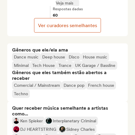
Veja mais
Respostas dadas
60
Ver curadores semelhantes
Gêneros que ele/ela ama
Dance music
Deep house
Disco
House music
Minimal
Tech House
Trance
UK Garage / Bassline
Gêneros que eles também estão abertos a
receber
Comercial / Mainstream
Dance pop
French house
Techno
Quer receber música semelhante a artistas
como...
Ken Spieker
Interplanetary Criminal
DJ HEARTSTRING
Sidney Charles