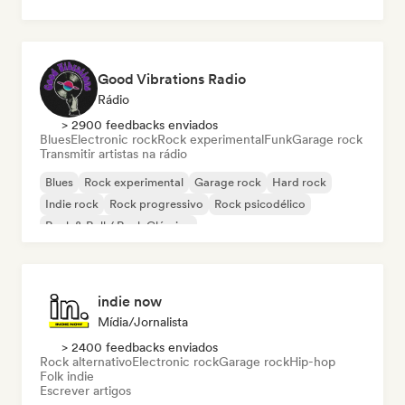
Good Vibrations Radio
Rádio
> 2900 feedbacks enviados
Blues
Electronic rock
Rock experimental
Funk
Garage rock
Transmitir artistas na rádio
Blues
Rock experimental
Garage rock
Hard rock
Indie rock
Rock progressivo
Rock psicodélico
Rock & Roll / Rock Clássico
indie now
Mídia/Jornalista
> 2400 feedbacks enviados
Rock alternativo
Electronic rock
Garage rock
Hip-hop
Folk indie
Escrever artigos