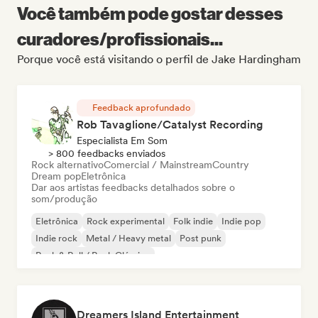
Você também pode gostar desses
curadores/profissionais...
Porque você está visitando o perfil de Jake Hardingham
Feedback aprofundado
Rob Tavaglione/Catalyst Recording
Especialista Em Som
> 800 feedbacks enviados
Rock alternativo
Comercial / Mainstream
Country
Dream pop
Eletrônica
Dar aos artistas feedbacks detalhados sobre o
som/produção
Eletrônica
Rock experimental
Folk indie
Indie pop
Indie rock
Metal / Heavy metal
Post punk
Rock & Roll / Rock Clássico
Dreamers Island Entertainment