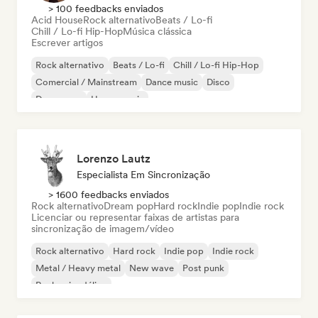
> 100 feedbacks enviados
Acid House
Rock alternativo
Beats / Lo-fi
Chill / Lo-fi Hip-Hop
Música clássica
Escrever artigos
Rock alternativo
Beats / Lo-fi
Chill / Lo-fi Hip-Hop
Comercial / Mainstream
Dance music
Disco
Dream pop
House music
Lorenzo Lautz
Especialista Em Sincronização
> 1600 feedbacks enviados
Rock alternativo
Dream pop
Hard rock
Indie pop
Indie rock
Licenciar ou representar faixas de artistas para
sincronização de imagem/vídeo
Rock alternativo
Hard rock
Indie pop
Indie rock
Metal / Heavy metal
New wave
Post punk
Rock psicodélico