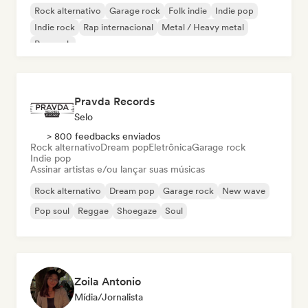
Rock alternativo
Garage rock
Folk indie
Indie pop
Indie rock
Rap internacional
Metal / Heavy metal
Pop rock
Pravda Records
Selo
> 800 feedbacks enviados
Rock alternativo
Dream pop
Eletrônica
Garage rock
Indie pop
Assinar artistas e/ou lançar suas músicas
Rock alternativo
Dream pop
Garage rock
New wave
Pop soul
Reggae
Shoegaze
Soul
Zoila Antonio
Mídia/Jornalista