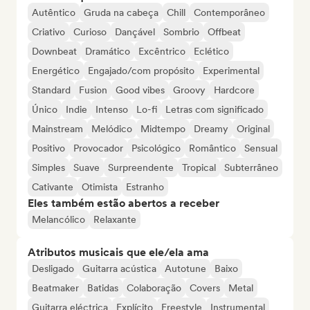
Autêntico
Gruda na cabeça
Chill
Contemporâneo
Criativo
Curioso
Dançável
Sombrio
Offbeat
Downbeat
Dramático
Excêntrico
Eclético
Energético
Engajado/com propósito
Experimental
Standard
Fusion
Good vibes
Groovy
Hardcore
Único
Indie
Intenso
Lo-fi
Letras com significado
Mainstream
Melódico
Midtempo
Dreamy
Original
Positivo
Provocador
Psicológico
Romântico
Sensual
Simples
Suave
Surpreendente
Tropical
Subterrâneo
Cativante
Otimista
Estranho
Eles também estão abertos a receber
Melancólico
Relaxante
Atributos musicais que ele/ela ama
Desligado
Guitarra acústica
Autotune
Baixo
Beatmaker
Batidas
Colaboração
Covers
Metal
Guitarra eléctrica
Explícito
Freestyle
Instrumental