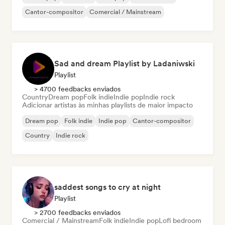
Cantor-compositor
Comercial / Mainstream
Sad and dream Playlist by Ladaniwski
Playlist
> 4700 feedbacks enviados
Country
Dream pop
Folk indie
Indie pop
Indie rock
Adicionar artistas às minhas playlists de maior impacto
Dream pop
Folk indie
Indie pop
Cantor-compositor
Country
Indie rock
saddest songs to cry at night
Playlist
> 2700 feedbacks enviados
Comercial / Mainstream
Folk indie
Indie pop
Lofi bedroom