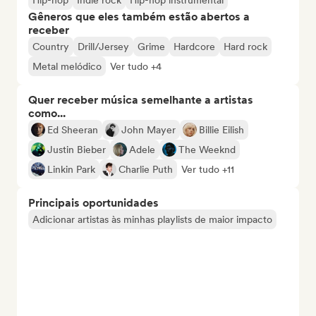
Hip-hop
Indie rock
Hip-hop instrumental
Gêneros que eles também estão abertos a
receber
Country
Drill/Jersey
Grime
Hardcore
Hard rock
Metal melódico
Ver tudo +4
Quer receber música semelhante a artistas
como...
Ed Sheeran
John Mayer
Billie Eilish
Justin Bieber
Adele
The Weeknd
Linkin Park
Charlie Puth
Ver tudo +11
Principais oportunidades
Adicionar artistas às minhas playlists de maior impacto