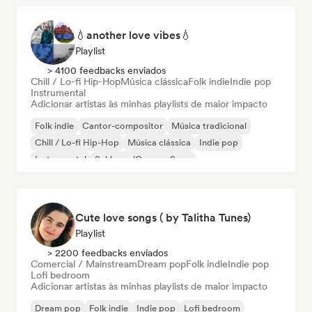
💧another love vibes💧
Playlist
> 4100 feedbacks enviados
Chill / Lo-fi Hip-Hop
Música clássica
Folk indie
Indie pop
Instrumental
Adicionar artistas às minhas playlists de maior impacto
Folk indie
Cantor-compositor
Música tradicional
Chill / Lo-fi Hip-Hop
Música clássica
Indie pop
Instrumental
Schlager/German Song
Cute love songs ( by Talitha Tunes)
Playlist
> 2200 feedbacks enviados
Comercial / Mainstream
Dream pop
Folk indie
Indie pop
Lofi bedroom
Adicionar artistas às minhas playlists de maior impacto
Dream pop
Folk indie
Indie pop
Lofi bedroom