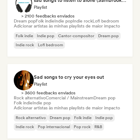
sad songs to listen to alone (Sambrook Sounds)
Playlist
> 2100 feedbacks enviados
Dream pop
Folk indie
Indie pop
Indie rock
Lofi bedroom
Adicionar artistas às minhas playlists de maior impacto
Folk indie
Indie pop
Cantor-compositor
Dream pop
Indie rock
Lofi bedroom
Sad songs to cry your eyes out
Playlist
> 3600 feedbacks enviados
Rock alternativo
Comercial / Mainstream
Dream pop
Folk indie
Indie pop
Adicionar artistas às minhas playlists de maior impacto
Rock alternativo
Dream pop
Folk indie
Indie pop
Indie rock
Pop internacional
Pop rock
R&B