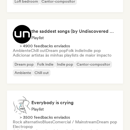
Lofi bedroom
Cantor-compositor
the saddest songs (by Undiscovered Music)
Playlist
> 4900 feedbacks enviados
Ambiente
Chill out
Dream pop
Folk indie
Indie pop
Adicionar artistas às minhas playlists de maior impacto
Dream pop
Folk indie
Indie pop
Cantor-compositor
Ambiente
Chill out
Everybody is crying
Playlist
> 3500 feedbacks enviados
Rock alternativo
Blues
Comercial / Mainstream
Dream pop
Electropop