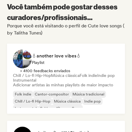
Você também pode gostar desses
curadores/profissionais...
Porque você está visitando o perfil de Cute love songs (
by Talitha Tunes)
💧another love vibes💧
Playlist
> 4100 feedbacks enviados
Chill / Lo-fi Hip-Hop
Música clássica
Folk indie
Indie pop
Instrumental
Adicionar artistas às minhas playlists de maior impacto
Folk indie
Cantor-compositor
Música tradicional
Chill / Lo-fi Hip-Hop
Música clássica
Indie pop
Instrumental
Schlager/German Song