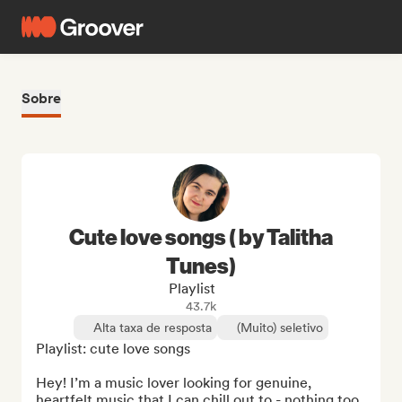
Sobre
Cute love songs ( by Talitha
Tunes)
Playlist
43.7k
Alta taxa de resposta
(Muito) seletivo
Playlist: cute love songs

Hey! I’m a music lover looking for genuine, 
heartfelt music that I can chill out to - nothing too 