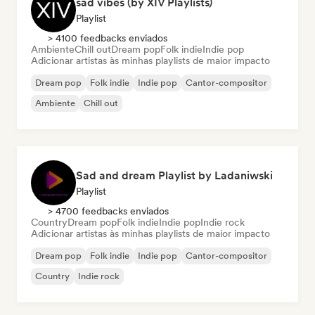
sad vibes (by XIV Playlists)
Playlist
> 4100 feedbacks enviados
Ambiente
Chill out
Dream pop
Folk indie
Indie pop
Adicionar artistas às minhas playlists de maior impacto
Dream pop
Folk indie
Indie pop
Cantor-compositor
Ambiente
Chill out
Sad and dream Playlist by Ladaniwski
Playlist
> 4700 feedbacks enviados
Country
Dream pop
Folk indie
Indie pop
Indie rock
Adicionar artistas às minhas playlists de maior impacto
Dream pop
Folk indie
Indie pop
Cantor-compositor
Country
Indie rock