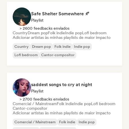
Safe Shelter Somewhere 🍂
Playlist
> 2600 feedbacks enviados
Country
Dream pop
Folk indie
Indie pop
Lofi bedroom
Adicionar artistas às minhas playlists de maior impacto
Country
Dream pop
Folk indie
Indie pop
Lofi bedroom
Cantor-compositor
saddest songs to cry at night
Playlist
> 2700 feedbacks enviados
Comercial / Mainstream
Folk indie
Indie pop
Lofi bedroom
Cantor-compositor
Adicionar artistas às minhas playlists de maior impacto
Comercial / Mainstream
Folk indie
Indie pop