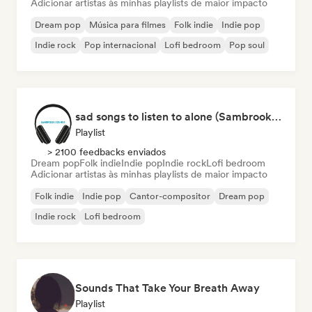
Adicionar artistas às minhas playlists de maior impacto
Dream pop
Música para filmes
Folk indie
Indie pop
Indie rock
Pop internacional
Lofi bedroom
Pop soul
sad songs to listen to alone (Sambrook Sounds)
Playlist
> 2100 feedbacks enviados
Dream pop
Folk indie
Indie pop
Indie rock
Lofi bedroom
Adicionar artistas às minhas playlists de maior impacto
Folk indie
Indie pop
Cantor-compositor
Dream pop
Indie rock
Lofi bedroom
Sounds That Take Your Breath Away
Playlist